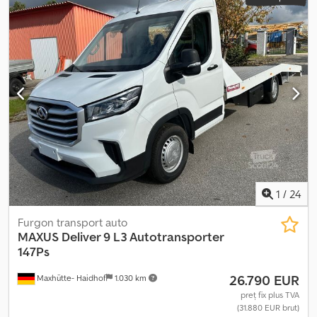
1
/
24
Furgon transport auto
MAXUS
Deliver 9 L3 Autotransporter
147Ps
26.790 EUR
Maxhütte- Haidhof
1.030 km
preț fix plus TVA
(31.880 EUR brut)