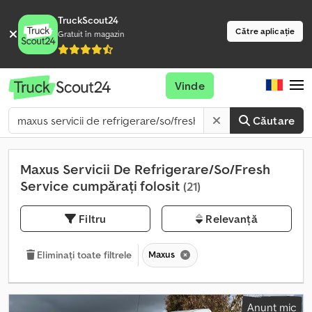
TruckScout24
Către aplicație
Gratuit în magazin
Vinde
Căutare
Maxus Servicii De Refrigerare/So/Fresh
Service cumpărați folosit
(21)
Filtru
Relevanță
Maxus
Eliminați toate filtrele
Anunț mic