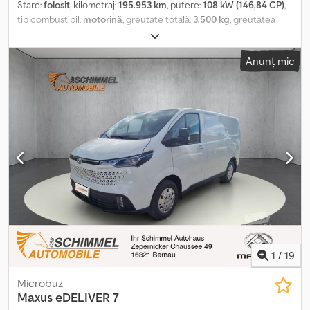
Stare:
folosit
, kilometraj:
195.953 km
, putere:
108 kW (146,84 CP)
,
tip combustibil:
motorină
, greutate totală:
3.500 kg
, greutatea
maximă de încărcare:
650 kg
, prima înmatriculare:
04/2024
,
Pentru informații Crjdpjy Idrmjfx Abbef
Anunț mic
1
/
19
Microbuz
Maxus
eDELIVER 7