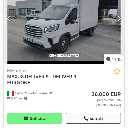
1
/
15
Microbuz
MAXUS
DELIVER 9 - DELIVER 9
FURGONE
26.000 EUR
Castel S. Pietro Terme BO
1.061 km
preț fix plus TVA
(31.720 EUR brut)
Solicita
Sunați