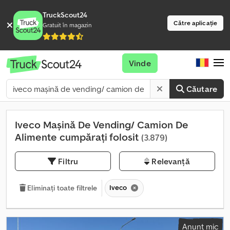
TruckScout24
Către aplicație
Gratuit în magazin
Vinde
Căutare
Iveco Mașină De Vending/ Camion De
Alimente cumpărați folosit
(3.879)
Filtru
Relevanță
Iveco
Eliminați toate filtrele
Anunț mic