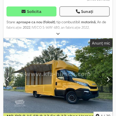
Solicita
Sunați
Stare:
aproape ca nou (folosit)
, tip combustibil:
motorină
, An de
fabricație:
2022
, IVECO S-WAY 480, an fabricație 2022,
ampatament 4200, kilometraj 570.000, transmisie automată,
retarder, a treia axă ridicabilă, sistem de direcție inteligent,
Anunț mic
caroserie de la 6 la 6,60 m, anvelope/70, sistem de navigație,
climatizare statică, pat dublu. Posibilitate de leasing la sediu.
Csdjzq R Hyopfx Ag Ejha
1
/
20