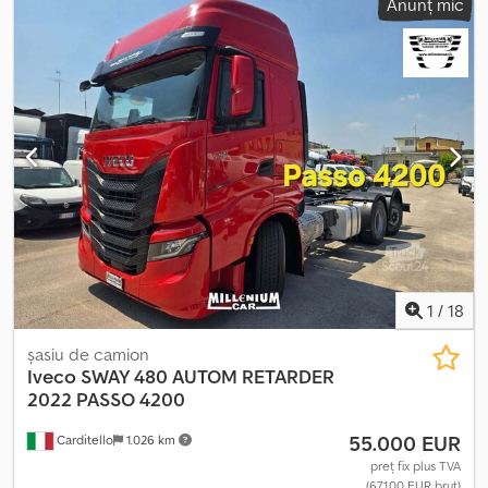
Anunț mic
automat
, An de fabricație:
2023
, Dotări:
ABS, aer condiționat,
program electronic de stabilitate (ESP), sistem de navigație,
încălzitor staționar
, * Retarder * ACC (tempomat adaptiv) *
Navigație * Premium Style * Bara farurilor Cjdjyyg D Ajpfx Ag Ejha *
Girofaruri 360° * Lăzi frigorifice * Driving Comfort Plus * TÜV
Oferta noastră este, în general, fără inspecție tehnică/analiză
emisii/revizie tehnică și fără plăcuțe de înmatriculare. Ne rezervăm
dreptul la erori și vânzare intermediară Vizionare doar cu
programare Solicitările prin WhatsApp nu primesc răspuns
1
/
18
șasiu de camion
Iveco
SWAY 480 AUTOM RETARDER
2022 PASSO 4200
55.000 EUR
Carditello
1.026 km
preț fix plus TVA
(67.100 EUR brut)