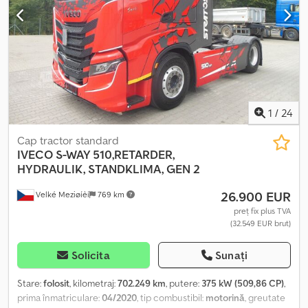
1
/
24
Cap tractor standard
IVECO
S-WAY 510,RETARDER,
HYDRAULIK, STANDKLIMA, GEN 2
26.900 EUR
Velké Meziøíèí
769 km
preț fix plus TVA
(32.549 EUR brut)
Solicita
Sunați
Stare:
folosit
, kilometraj:
702.249 km
, putere:
375 kW (509,86 CP)
,
prima înmatriculare:
04/2020
, tip combustibil:
motorină
, greutate