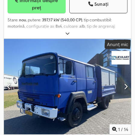
Informații despre
Sunați
preț
Stare:
nou
, putere:
397,17 kW (540,00 CP)
, tip combustibil:
motorină
, configurație ax:
8x4
, culoare:
alb
, tip de angrenaj:
automat
, clasă de emisii:
Euro 6
, Dotări:
computer de bord,
cuplaj remorcă, hidraulică, retarder
, Nou Iveco T-Way 500 / 540
Anunț mic
CP Benă Emilcamion 20 m cu oblon cu deschidere hidraulică
PRODUSE NOI, DIRECT DIN FABRICĂ DE ÎNMATRICULAT -
Transmisie: Automată - Ralentizator: Intarder Chsdpfx Agsv H Skcj
Eoa POSIBILITATE DE FINANȚARE SAU LEASING PERSONALIZAT LA
SEDIUL NOSTRU. DE LA 24 PÂNĂ LA UN MAXIM DE 96 DE RATE,
INCLUSIV CU AVANS ZERO. ALTE SEDIULI ALE GRUPULUI NOSTRU:
DOMENICO TRUCK SRL - SEDIUL NAPOLI DOMENICO ESPOSITO
S.P.A. - SEDIUL EBOLI (SA) - DEALER OFICIAL MERCEDES-BENZ,
FUSO, FOTON TRUCK, PIAGGIO COMMERCIAL ȘI MAXUS
CONTACT: 0823 1686306 335 6713062 PROGRAM SEDIULUI: LUNI-
VINERI 8:30-19:00 - SÂMBĂTĂ 08:30-14:00 OFERIM O GAMĂ LARGĂ
DE VEHICULE COMERCIALE/INDUSTRIALE MULTIMARCĂ SECOND-
HAND: Fiat – Hyundai – Daf - Mercedes Benz – Renault – Peugeot
– Iveco – Mitsubishi – Scania - S-Way -S500-V8-650-580-730-
1
/
14
S500-S 500-S500 – Stralis – Man - Nissan V8 - Intarder- 770s -