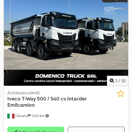
1
/
10
Autobasculantă
Iveco
T-Way 500 / 540 cv Intarder
Emilcamion
Caivano
1.023 km