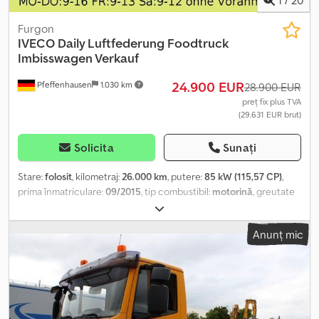
Furgon
IVECO
Daily Luftfederung Foodtruck
Imbisswagen Verkauf
24.900 EUR
Pfeffenhausen
1.030 km
28.900 EUR
preț fix plus TVA
(29.631 EUR brut)
Solicita
Sunați
Stare:
folosit
, kilometraj:
26.000 km
, putere:
85 kW (115,57 CP)
,
prima înmatriculare:
09/2015
, tip combustibil:
motorină
, greutate
totală:
3.499 kg
, culoare:
galben
, tip de angrenaj:
automat
, clasă
de emisii:
Euro 6
, număr de locuri:
2
, An de fabricație:
2015
, Dotări:
Anunț mic
ABS, filtru de particule, program electronic de stabilitate (ESP),
închidere centralizată
, Foodtruck / Autoutilitară Iveco Daily
HiMatic, 26.000 km Preț de vânzare net: 24.900 € Vehicul de bază:
IVECO DAILY HiMatic Înmatriculare: 09/2015 Kilometraj: 26.000 ITP:
VALABIL Clasă de emisii EURO 5 Transmisie: Automată (8 trepte)
Jante vopsite electrostatic, culoare gri Podea PVC Pentru dotări