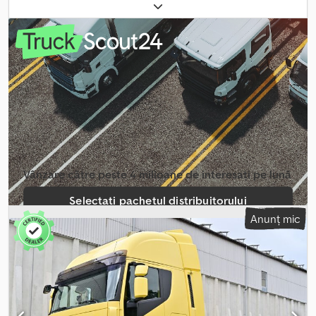
totală:
18.000 kg
, configurație ax:
2 axe
, frâne:
retarder
, culoare:
roșu
, tip de angrenaj:
automat
, clasă de emisii:
Euro 6
, Dotări:
ABS,
aer condiționat, program electronic de stabilitate (ESP), sistem
de navigație, încălzitor staționar
, Iveco S-Way 510 440S51
Înmatriculare inițială: 04/2020 Kilometraj: 702.249 km Transmisie
automată 4x2 Frână de întârziere/frână cu efect de întârziere
Cedezranvepfx Ag Esha Euro 6 ABS Sistem de climatizare
Climatizare statică Încălzire statică Pilot automat 2 locuri de
dormit Frigider 1 rezervor (770 l) Blocare diferențial NOU
TAHOGRAF, GENERAȚIA 2 Sistem hidraulic pentru înclinare Jante
din aliaj Suspensie pe arc/pneumatică Anvelope față 385/65 R22.5
(adâncime profil 11 mm) Anvelope spate 315/80 R22.5 (adâncime
Vânzare către peste 4 milioane de interesați pe lună
profil 13 mm) Întreținere regulată.
Selectați pachetul distribuitorului
Anunț mic
Creați anunț individual