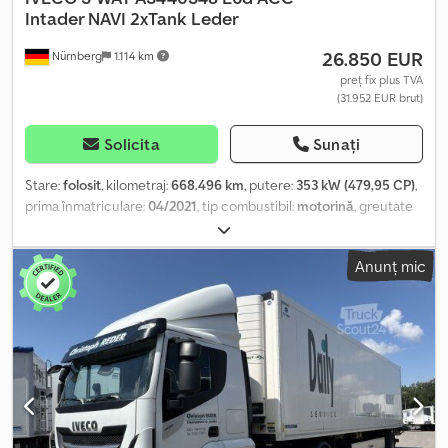
Intader NAVI 2xTank Leder
26.850 EUR
Nürnberg
1.114 km
preț fix plus TVA
(31.952 EUR brut)
Solicita
Sunați
Stare:
folosit
, kilometraj:
668.496 km
, putere:
353 kW (479,95 CP)
,
prima înmatriculare:
04/2021
, tip combustibil:
motorină
, greutate
totală:
18.000 kg
, configurație ax:
2 axe
, următoarea inspecție
(TÜV):
01/2027
, frâne:
retarder
, culoare:
gri
, tip de angrenaj:
Anunț mic
automat
, clasă de emisii:
Euro 6
, Dotări:
ABS, aer condiționat,
filtru de particule, program electronic de stabilitate (ESP),
sistem de navigație, încălzitor staționar
, Nr. vehicul pentru
solicitări clienți: 139 ----Dotări suplimentare * Intarder *
Climatizare automată * Sistem de navigație * Tempomat cu
reglarea distanței ACC * Tapițerie: piele/negru * !! Întreținut
conform carnetului de service, în contract de mentenanță până
la 03/2026 !! * Asistență la parcare cameră marșarier pentru
semiremorcă * Frigider * Faruri LED * Scaun confort suspensie,