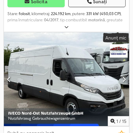
Solicita
Sunați
Stare:
folosit
, kilometraj:
224.192 km
, putere:
331 kW (450,03 CP)
,
prima înmatriculare:
04/2017
, tip combustibil:
motorină
, greutate
totală:
32.000 kg
, configurație ax:
3 axe
, frâne:
retarder
, culoare:
alb
, tip de angrenaj:
automat
, clasă de emisii:
Euro 6
, lungimea
Anunț mic
spațiului de încărcare:
5.810 mm
, lățimea spațiului de încărcare:
2.396 mm
, înălțime spațiu de încărcare:
1.000 mm
, Dotări:
ABS, aer
condiționat, program electronic de stabilitate (ESP)
, Iveco
Trakker AD340T45 Prima înmatriculare: 04/2017 Kilometraj: 224.192
km 8x4 450 CP Euro 6 Transmisie automată Intarder Rezervor de
300 l ABS Aer condiționat Pilot automat Blocare diferențial Sistem
hidraulic Cârlig de remorcare 50 mm Suspensie pe arc/arc
Suprastructură Meiller S3 Bordmatic Prelată Platformă de
încărcare: 5810 x 2396 x 1000 mm Anvelope: Axa 1: 385/65 R22.5,
adâncime profil 9 mm Axa 2: 385/65 R22.5, adâncime profil 10 mm
Axa 3: 315/80 R22.5, adâncime profil 17 mm Axa 4: 315/80 R22.5,
adâncime profil 20 mm Greutate totală: 32.000 kg Greutate totală
a ansamblului: 60.000 kg Chsdozng I Uspfx Ag Esa
1
/
15