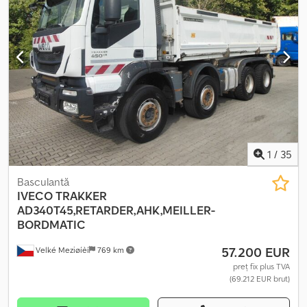
Trakker AD340T45 Prima înmatriculare: 04/2017 Kilometraj: 224.192
km 8x4 450 CP Euro 6 Transmisie automată Retarder Rezervor de
300 l ABS Aer condiționat Pilot automat Blocaj diferențial Sistem
hidraulic Cârlig de remorcare de 50 mm Suspensie pe arc/arc
Platformă Meiller S3 Sistem Bordmatic Prelată Platformă de
încărcare: 5810 x 2396 x 1000 mm Anvelope: Axa 1: 385/65 R22.5,
adâncimea profilului: 9 mm Axa 2: 385/65 R22.5, adâncimea
profilului: 10 mm Axa 3: 315/80 R22.5, adâncimea profilului: 17 mm
Axa 4: 315/80 R22.5, adâncimea profilului: 20 mm Greutate totală:
32.000 kg Greutate totală a ansamblului: 60.000 kg Chedpfszng
Nfex Ag Esa
1
/
35
Basculantă
IVECO
TRAKKER
AD340T45,RETARDER,AHK,MEILLER-
BORDMATIC
57.200 EUR
Velké Meziøíèí
769 km
preț fix plus TVA
(69.212 EUR brut)