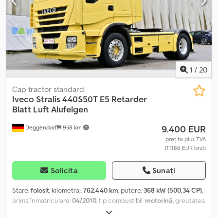
1
/
20
Cap tractor standard
Iveco
Stralis 440S50T E5 Retarder
Blatt Luft Alufelgen
9.400 EUR
Deggendorf
958 km
preț fix plus TVA
(11.186 EUR brut)
Solicita
Sunați
Stare:
folosit
, kilometraj:
762.440 km
, putere:
368 kW (500,34 CP)
,
prima înmatriculare:
04/2010
, tip combustibil:
motorină
, greutatea
goală:
7.800 kg
, greutatea maximă de încărcare:
10.200 kg
,