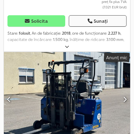
preț fix plus TVA
(7.021 EUR brut)
Solicita
Sunați
Stare:
folosit
, An de fabricație:
2018
, ore de funcționare:
2.227 h
,
capacitate de încărcare:
1.500 kg
, înălțime de ridicare:
3.100 mm
,
tip combustibil:
motorină
, tip de angrenaj:
automat
, * Număr
vehicul: P19460 M + WhatsApp: Asistență bazată pe inteligență
Anunț mic
artificială, redirecționare către persoana de contact competentă
în limba dumneavoastră. Crodjzp S Ivepfx Amyof * Motor
Lombardini LDW 1003/B1 * Motor diesel * Capacitate nominală de
încărcare: 1500 kg * Ore de funcționare: 2227 ore * Prima
înmatriculare: 10-2018 * Greutate proprie: 1500 kg * Greutate
maximă admisă: 2400 kg * Furci telescopice extensibile hidraulic
Vânzarea unui vehicul second-hand în starea actuală, exclusiv
către comercianți sau pentru export. Vânzarea se face cu
excluderea oricărei responsabilități pentru defecte materiale (§
444 BGB). Fără garanție. Cererile ulterioare sunt excluse. Se
recomandă cu insistență inspecția și testarea vehiculului înainte
de cumpărare. Nu se oferă garanție pentru funcționarea
echipamentelor speciale/opționale. Este posibil ca