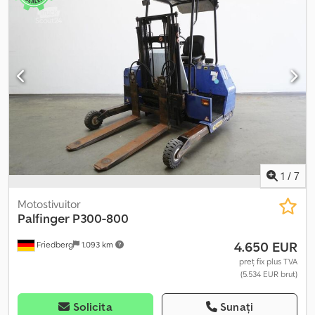
1
/
7
Motostivuitor
Palfinger
P300-800
4.650 EUR
Friedberg
1.093 km
preț fix plus TVA
(5.534 EUR brut)
Solicita
Sunați