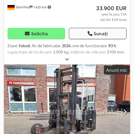
33.900 EUR
Steinfeld
1.420 km
preț fix plus TVA
(40.341 EUR brut)
Solicita
Sunați
Stare:
folosit
, An de fabricație:
2024
, ore de funcționare:
93 h
,
capacitate de încărcare:
2.000 kg
, înălțime de ridicare:
3.100 mm
,
tip combustibil:
motorină
, înălțime de construcție:
2.450 mm
,
Dotări:
protector de cap
, Se oferă un stivuitor mobil, marca
Anunț mic
Palfinger FLC 203, cu următoarele dotări: - Capacitate de ridicare:
2.000 kg - Catarg duplex cu vizibilitate liberă, deplasare laterală
de 160 mm - Greutate (vezi fișele tehnice) - Transmisie
hidrostatică pe 3 roți, cu blocare a diferențialului - Viteză
predefinită la 6 km/h Crsdpfoyc Dgfsx Amyjf - Protecție pentru
operator - Iluminare repetitoare LED pentru transport,
funcționând la 24V - Lămpi spate LED și semnalizatoare de
direcție (spate) de 12V, în timpul funcționării stivuitorului - Lampă
de avertizare intermitentă LED - Întrerupător mecanic pentru
deconectarea bateriei - Contor de ore de funcționare - Indicator
de nivel al rezervorului - Suport pentru furcă pe sistemul de