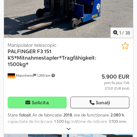
1
/
38
Manipulator telescopic
PALFINGER
F3 151
K5*Mitnahmestapler*Tragfähigkeit:
1500kg*
5.900 EUR
Mannheim
1.295 km
preț fix plus TVA
(7.021 EUR brut)
Solicita
Sunați
Stare:
folosit
, An de fabricație:
2018
, ore de funcționare:
2.080 h
,
capacitate de încărcare:
1.500 kg
, înălțime de ridicare:
3.100 mm
,
tip combustibil:
motorină
, tip de angrenaj:
automat
, * Numărul
vehiculului: P19458 M + WhatsApp: Asistență prin inteligență