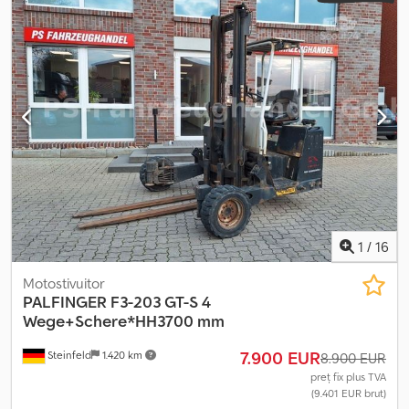
de emisii:
niciunul
, combustibil:
motorină
, Servicii de
înmatriculare, inspecție tehnică (HU/SP/UVV), transport către
port. Limbi vorbite: germană, rusă, engleză, arabă. Stivuitor cu braț
Palfinger F3 253 PX, 1.153 ore de funcționare, an fabricație 2014,
utilaj de proveniență germană, stare bună, unic proprietar, sistem
hidraulic etanș, complet funcțional. Ne rezervăm dreptul la
eventuale erori. Codpfeww Dwbox Amyerf
1
/
16
Motostivuitor
PALFINGER
F3-203 GT-S 4
Wege+Schere*HH3700 mm
7.900 EUR
Steinfeld
1.420 km
8.900 EUR
preț fix plus TVA
(9.401 EUR brut)