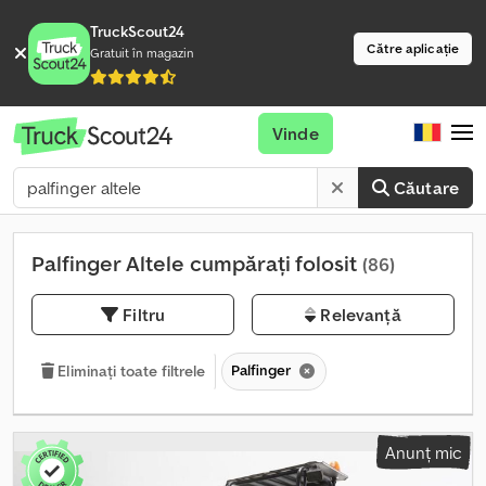
TruckScout24
Către aplicație
Gratuit în magazin
Vinde
Căutare
Palfinger Altele cumpărați folosit
(86)
Filtru
Relevanță
Palfinger
Eliminați toate filtrele
Anunț mic