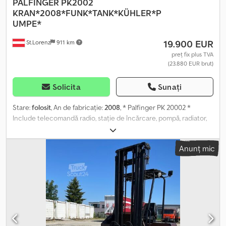
PALFINGER
PK2002
KRAN*2008*FUNK*TANK*KÜHLER*P
UMPE*
19.900 EUR
St.Lorenz
911 km
preț fix plus TVA
(23.880 EUR brut)
Solicita
Sunați
Stare:
folosit
, An de fabricație:
2008
, * Palfinger PK 20002 *
Include telecomandă radio, stație de încărcare, pompă, radiator,
rezervor de ulei Crjdpfxjzqiups Amyof * Anul de fabricație: 2008 *
Toate informațiile sunt oferite fără garanție * Ne asumăm dreptul
Anunț mic
de a corecta eventualele erori și de a vinde produsul înainte de
confirmarea comenzii.