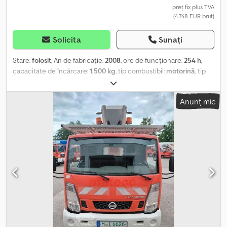
preț fix plus TVA
(4.748 EUR brut)
Solicita
Sunați
Stare:
folosit
, An de fabricație:
2008
, ore de funcționare:
254 h
,
capacitate de încărcare:
1.500 kg
, tip combustibil:
motorină
, tip
de angrenaj:
automat
, PALFINGER STIVUITOR CU ÎNCĂRCARE
LATERALĂ F13-151 PRO FOARTE ÎNTREȚINUT ----ISTORIC VEHICUL
Anunț mic
* VEHICUL GERMAN * VIDEO DISPONIBIL LA CERERE ECHIPARE
VEHICUL * TIP: F13-151 PRO * 254 ORE DE FUNCȚIONARE * AN DE
FABRICAȚIE: 2008 * GREUTATE PROPRIE: 1.590 KG * CAPACITATE
DE RIDICARE: 1,5 T * ULTIMA VERIFICARE UVV: 7 / 2023 * INSPECȚIE
UVV LA CERERE Crjdpermhzdsfx Amyof ----DECLARAȚIA DE
EXPORT, VAMĂ EXW ÎN 10 MIN. (EXPORTATOR AUTORIZAT)
NUMERE DE ÎNMATRICULARE DE 5, 15, 30 ZILE ȘI 15 ZILE PENTRU
AUSTRIA EURO 1 FIȘĂ TEHNICĂ (DATA TECNICI) REZERVAREA
VEHICULULUI DOAR PRIN FUNCȚIA DE E-MAIL REZERVĂRILE
VERBALE NU SUNT VALIDE Pentru vânzările în UE și către țări terțe
se percepe un depozit minim de 500,00 € / 1.000,00 € Modificări,
erori și vânzare prealabilă sunt rezervate! Mai multe vehicule