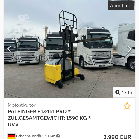
caracter obligatoriu și nu constituie garanții. Vânzătorul nu
Anunț mic
* Macaraua a fost folosită în proporție de 90% pentru lucrări de
răspunde pentru eventuale erori de scriere sau transmitere a
ridicare * 4 extensii hidraulice * Macaraua a fost montată pe
datelor / modificări / omisiuni / erori. Vânzarea intermediară este
consolă interschimbabilă * Pregătire pentru clește și rotator *
posibilă!
Telecomandă Imagini = Stare originală Pentru informații
suplimentare vă rugăm să mă contactați: Datele sunt fără
garanție, modificări, vânzare intermediară și erori rezervate.
1
/
14
Motostivuitor
PALFINGER
F13-151 PRO *
ZUL.GESAMTGEWICHT: 1.590 KG *
UVV
3.990 EUR
Babenhausen
1.271 km