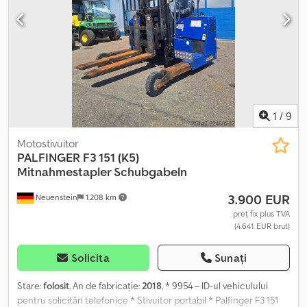
1
/
9
Motostivuitor
PALFINGER
F3 151 (K5)
Mitnahmestapler Schubgabeln
3.900 EUR
Neuenstein
1.208 km
preț fix plus TVA
(4.641 EUR brut)
Solicita
Sunați
Stare:
folosit
, An de fabricație:
2018
, * 9954 – ID-ul vehiculului
pentru solicitări telefonice * Stivuitor portabil * Palfinger F3 151