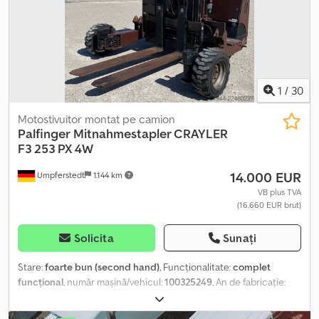
1
/
30
Motostivuitor montat pe camion
Palfinger
Mitnahmestapler CRAYLER
F3 253 PX 4W
14.000 EUR
Umpferstedt
1.144 km
VB plus TVA
(16.660 EUR brut)
Solicita
Sunați
Stare:
foarte bun (second hand)
, Funcționalitate:
complet
funcțional
, număr mașină/vehicul:
100325249
, An de fabricație:
2016
, ore de funcționare:
1.261 h
, capacitate de încărcare:
2.500
kg
, tip combustibil:
motorină
, tip catarg:
telescopic
, putere:
24,5