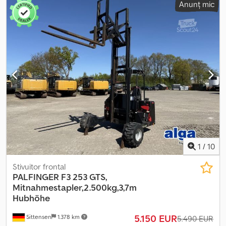
Anunț mic
1
/
10
Stivuitor frontal
PALFINGER
F3 253 GTS,
Mitnahmestapler,2.500kg,3,7m
Hubhöhe
5.150 EUR
Sittensen
1.378 km
5.490 EUR