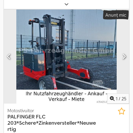
(K5) * An de fabricație: 02/2018 * Braț telescopic, furci de
împingere, deplasare laterală hidraulică, protecție superioară *
Anunț mic
Motor diesel Lombardini, 3 cilindri, 17 kW / 23 CP * Ore de
funcționare: 2.397 h * Greutate proprie: 1.599 kg * Capacitate de
ridicare: 1.500 kg * Înălțime de ridicare: aprox. 2,16 m * Scaun nou -
---Adresa noastră de e-mail: Serviciile noastre pentru
dumneavoastră: - Obținerea de numere de înmatriculare
temporare sau vamale Cjdpozqxy Isfx Amyjrf - Transport / livrare
în toată Uniunea Europeană - Vămuierea vehiculelor către țări
terțe Whatsapp pentru engleză, germană, rusă și alte limbi:
1
/
25
Motostivuitor
PALFINGER
FLC
203*Schere*Zinkenversteller*Neuwe
rtig