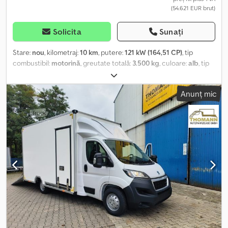
(54.621 EUR brut)
Solicita
Sunați
Stare:
nou
, kilometraj:
10 km
, putere:
121 kW (164,51 CP)
, tip
combustibil:
motorină
, greutate totală:
3.500 kg
, culoare:
alb
, tip
de angrenaj:
mecanic
, clasă de emisii:
Euro 6
, număr de locuri:
3
,
lungimea spațiului de încărcare:
4.600 mm
, lățimea spațiului de
Anunț mic
încărcare:
2.200 mm
, înălțime spațiu de încărcare:
2.400 mm
,
Dotări:
ABS, aer condiționat, program electronic de stabilitate
(ESP), închidere centralizată
, * EURO 6 (Sticker mediu verde) *
Sistem Start/Stop * Tempomat * ABS/EBA * ESP/ASR * Volan
multifuncțional din piele * Radio DAB * Sistem hands-free
Bluetooth * Rezervor de 90L * Climatizare automată * Geamuri
electrice * Oglinzi exterioare electrice, extra lungi * Computer
de bord * Senzor de ploaie * Cotieră centrală * Faruri LED *
Închidere centralizată cu telecomandă * Computer de bord cu
calculator de călătorie * Caroserie tip Ferrofoam * Dimensiuni
interioare în mm L/l/h 4600/2200/2400 * Uși portal cu închidere *
Ușă laterală cu închidere * Protecție anti-împiedicare pentru
bicicliști * Lămpi de marcare laterală * Deflector 3D pentru