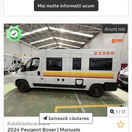
Pardoseală placaj multiplex 16 mm * Scară mobilă cu 5 trepte
Mai multe informații acum
Opțiuni: * Ușă laterală * Lift hidraulic Accesorii pentru asigurarea
încărcăturii disponibile la noi: * Chingi de ancorare și fixare *
Traverse de blocare * Veste reflectorizante * Cutii de transport *
Protecție pentru muchii * Saci de blocare * Opritoare de roată *
Anunț mic
etc. Finanțare și leasing disponibile Confecționăm suprastructuri
de orice dimensiune pe orice șasiu. Prelată, GFK Sandwich,
aluminiu. Vizitați-ne la: Suprastructuri - vehicule complete -
remorci - consultanță - finanțare Ne rezervăm dreptul la
modificări și vânzare intermediară. Nu ne asumăm răspunderea
pentru eventuale greșeli de tipar sau de introducere a datelor.
1
/
17
Salvează căutarea
Rulotă/autocaravană
2024 Peugeot Boxer | Manuale