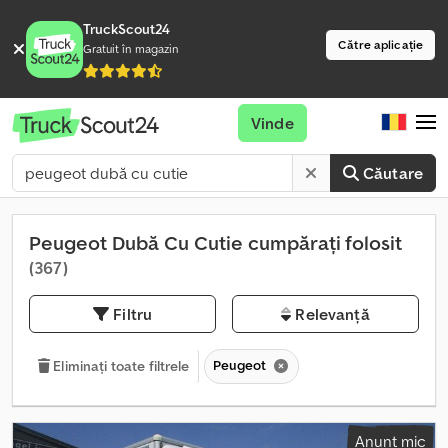
TruckScout24
Către aplicație
Gratuit în magazin
Vinde
Căutare
Peugeot Dubă Cu Cutie cumpărați folosit
(367)
Filtru
Relevanță
Peugeot
Eliminați toate filtrele
Anunț mic