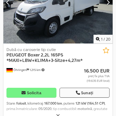
material plastic, iluminare LED cu senzor de mișcare în interiorul
containerului. Jante din aliaj în spate, airbag, cutie de viteze în 6
trepte, ABS, ASR, cadru din aliaj în spate, vopsit.
=====Înmatriculare germană + 1 proprietar anterior + culoare alb
neutră===== ====Achiziționăm zilnic vehicule comerciale,
oferim și posibilitatea de a accepta vehicule vechi în schimb====.
Codpfxezqh D As An Ueha Preț: 10.900 EUR (preț net).
1
/
20
Dubă cu caroserie tip cutie
PEUGEOT
Boxer 2,2L 165PS
*MAXI+LBW+KLIMA+3-Sitze+4,27m*
16.500 EUR
Öhringen
1.215 km
preț fix plus TVA
(19.635 EUR brut)
Solicita
Sunați
Stare:
folosit
, kilometraj:
167.000 km
, putere:
121 kW (164,51 CP)
,
prima înmatriculare:
05/2020
, tip combustibil:
motorină
, greutate
totală:
3.500 kg
, următoarea inspecție (TÜV):
07/2028
, culoare:
alb
,