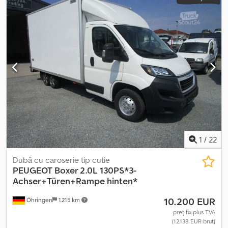
1
/
22
Dubă cu caroserie tip cutie
PEUGEOT
Boxer 2.0L 130PS*3-
Achser+Türen+Rampe hinten*
10.200 EUR
Öhringen
1.215 km
preț fix plus TVA
(12.138 EUR brut)