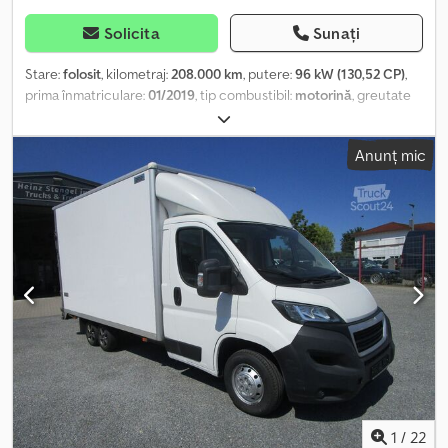
Solicita
Sunați
Stare:
folosit
, kilometraj:
208.000 km
, putere:
96 kW (130,52 CP)
,
prima înmatriculare:
01/2019
, tip combustibil:
motorină
, greutate
totală:
3.500 kg
, următoarea inspecție (TÜV):
04/2027
, culoare:
alb
, tip de angrenaj:
mecanic
, clasă de emisii:
Euro 6
, lungimea
Anunț mic
spațiului de încărcare:
3.740 mm
, lățimea spațiului de încărcare:
2.020 mm
, înălțime spațiu de încărcare:
2.100 mm
, Dotări:
ABS,
filtru de particule, închidere centralizată
, Motor boxer 2.0L, 130
CP. Vehicul cu 3 axe. Standard EURO 6. Caroserie tip cutie din
placaj, cu uși și rampă în partea din spate. Dimensiuni: 3,74 x 2,02 x
2,10 m. Masă maximă autorizată: 3,5 tone. Scutit de taxă de drum.
Spoiler, 2 bare de fixare, închidere centralizată, 3 locuri, cotieră,
podea acoperită cu material plastic, iluminare LED cu senzor de
mișcare în interiorul caroseriei. Jante din aliaj în spate, airbag, 6
trepte de viteză, ABS, ASR, cadru din aliaj în spate, vopsit.
=====Înmatriculare germană + 1 proprietar + culoare albă
neutră===== Cjdpfxezriyhe An Ujha ====Achiziționăm zilnic
vehicule comerciale, oferim și posibilitatea de a lua vehicule în
plată==== . Preț: 10.200 EUR, preț net. Cameră de marșarier.
1
/
22