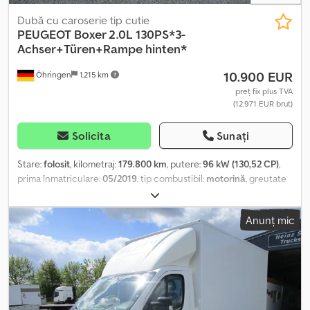
Dubă cu caroserie tip cutie
PEUGEOT
Boxer 2.0L 130PS*3-
Achser+Türen+Rampe hinten*
10.900 EUR
Öhringen
1.215 km
preț fix plus TVA
(12.971 EUR brut)
Solicita
Sunați
Stare:
folosit
, kilometraj:
179.800 km
, putere:
96 kW (130,52 CP)
,
prima înmatriculare:
05/2019
, tip combustibil:
motorină
, greutate
totală:
3.500 kg
, următoarea inspecție (TÜV):
07/2027
, culoare:
alb
,
tip de angrenaj:
mecanic
, clasă de emisii:
Euro 6
, lungimea
Anunț mic
spațiului de încărcare:
3.740 mm
, lățimea spațiului de încărcare:
2.020 mm
, înălțime spațiu de încărcare:
2.100 mm
, Dotări:
ABS,
filtru de particule, închidere centralizată
, Motor boxer, 2.0L, 130
CP. Cu 3 axe. Clasa EURO 6. Caroserie tip container din placaj cu
uși și rampă în spate. Dimensiuni: 3,74 x 2,02 x 2,10 m. Masa maximă
admisă: 3,5 tone. Nu se plătește taxa de drum. Spoiler, 2 benzi de
fixare, închidere centralizată, 3 locuri, cotieră, podea acoperită cu