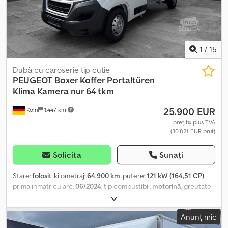
1
/
15
Dubă cu caroserie tip cutie
PEUGEOT
Boxer Koffer Portaltüren
Klima Kamera nur 64 tkm
25.900 EUR
Köln
1.447 km
preț fix plus TVA
(30.821 EUR brut)
Solicita
Sunați
Stare:
folosit
, kilometraj:
64.900 km
, putere:
121 kW (164,51 CP)
,
prima înmatriculare:
06/2024
, tip combustibil:
motorină
, greutate
totală:
3.500 kg
, culoare:
alb
, tip de angrenaj:
mecanic
, clasă de
emisii:
Euro 6
, număr de locuri:
3
, lungimea spațiului de încărcare:
Anunț mic
4.100 mm
, lățimea spațiului de încărcare:
2.050 mm
, înălțime