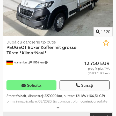
1
/
20
Dubă cu caroserie tip cutie
PEUGEOT
Boxer Koffer mit grosse
Türen *Klima*Navi*
12.750 EUR
Kranenburg
1.524 km
preț fix plus TVA
(15.172 EUR brut)
Solicita
Sunați
Stare:
folosit
, kilometraj:
227.000 km
, putere:
121 kW (164,51 CP)
,
prima înmatriculare:
08/2020
, tip combustibil:
motorină
, greutate
totală:
3.500 kg
, culoare:
alb
, tip de angrenaj:
mecanic
, clasă de
emisii:
Euro 6
, număr de locuri:
3
, lungimea spațiului de încărcare: