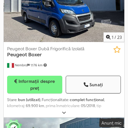
1
/
23
Peugeot Boxer Dubă Frigorifică Izolată
Peugeot
Boxer
Nembro
1.176 km
Informații despre
Sunați
preț
Stare:
bun (utilizat)
, Funcționalitate:
complet funcțional
,
kilometraj:
69.900 km
, prima înmatriculare:
05/2018
, tip
combustibil:
motorină
, configurație ax:
2 axe
, culoare:
albastru
,
numărul de trepte de viteză:
6
, clasă de emisii:
euro6d
, număr de
Anunț mic
locuri:
3
, An de fabricație:
2018
, Dotări:
ABS, Port USB, aer