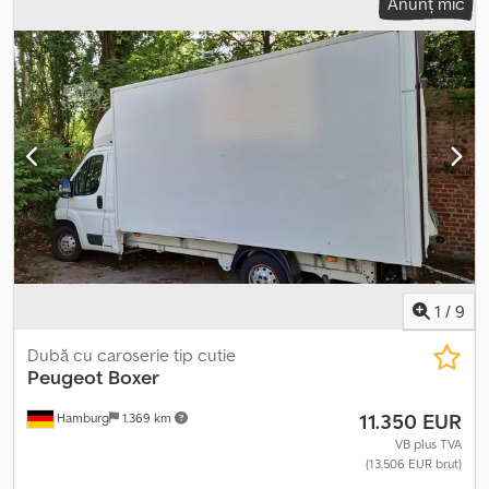
Anunț mic
4.360 mm
, Dotări:
ABS, aer condiționat, filtru de particule, sistem
de navigație, închidere centralizată
, Echipare: Sistem de
navigație * Servodirecție * Perete despărțitor * Închidere
centralizată Reglarea vitezei: Cruise control Chedpfozlp Edex An
Uja Climatizare: Aer condiționat Siguranță: ABS Sarcină utilă: 1005
KG Probleme la cutia de viteze, treapta 1 sare, complet funcțional!
Inmatriculare belgiană!! Fără TÜV Preț fix absolut
1
/
9
Dubă cu caroserie tip cutie
Peugeot
Boxer
11.350 EUR
Hamburg
1.369 km
VB plus TVA
(13.506 EUR brut)