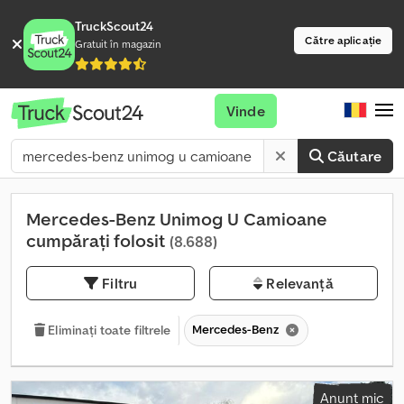
TruckScout24
Către aplicație
Gratuit în magazin
Vinde
Căutare
Mercedes-Benz Unimog U Camioane
cumpărați folosit
(8.688)
Filtru
Relevanță
Mercedes-Benz
Eliminați toate filtrele
Anunț mic