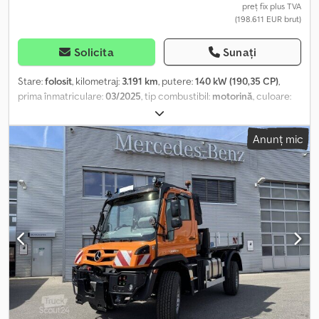
prezintă atât interior cât și exterior, în funcție de vârstă și
preț fix plus TVA
(198.611 EUR brut)
kilometraj, într-o stare foarte bună, fără rugină și impecabil tehnic.
Reviziile au fost efectuate regulat. TVA-ul nu este evidențiat
conform § 25. ----Tel.: E-mail: josef. Locație: 97778
Solicita
Sunați
Fellen/Rengersbrunn
Stare:
folosit
, kilometraj:
3.191 km
, putere:
140 kW (190,35 CP)
,
prima înmatriculare:
03/2025
, tip combustibil:
motorină
, culoare:
portocaliu
, dimensiunea anvelopei:
365/80 R 20
, următoarea
inspecție (TÜV):
04/2027
, cabină șofer:
altul
, tip de angrenaj:
Anunț mic
automat
, An de fabricație:
2024
, Dotări:
tracțiune integrală
, * A1W
Blocare diferențial față * AZ5 Raport de transmisie axă I = 6,527 *
B5B Frână remorcă, sistem cu 2 linii * C7H Protecție laterală * CA4
Element de montaj spate * CK2 Direcție confort * CK5
Ampatament 2800 mm * CP3 Placă frontală de montaj DIN76060
tip B, mărimea 3 * D6F Aer condiționat * D6X Filtru cu cărbune
activ * DB5 Scaun pasager dublu * DF3 Scaun șofer cu suspensie
pneumatică și încălzire * DG1 Comutator suplimentar pentru
coloana de direcție, stânga * E33 Comutator principal de baterie
pe cutia de baterii * E40 Priză trailer ABS 24V, 7 poli/5 pini * E45
Priză față 24V, 7 poli * ED2 Prize permanente 12V (C3), 12V și 24V pe
consola centrală * ED6 Priză de bord 24V/25A în cabină, cu