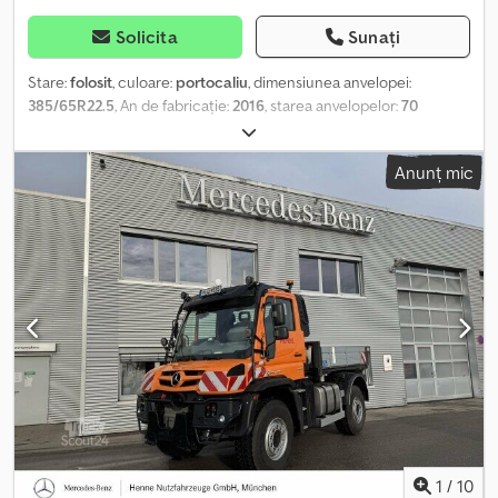
Solicita
Sunați
Stare:
folosit
, culoare:
portocaliu
, dimensiunea anvelopei:
385/65R22.5
, An de fabricație:
2016
, starea anvelopelor:
70
procent
, dimensiunea anvelopei din față:
385/65R22.5 | 70%
,
dimensiunea anvelopei din spate:
385/65R22.5 | 70%
, viteză
Anunț mic
maximă:
90 km/h
, Dotări:
frână cu aer comprimat, iluminat
,
Anvelope (față): 385/65R22.5, Anvelope (spate): 385/65R22.5, Trepte
înainte: 16, Trepte înapoi: 8, Prima înmatriculare: 01.01.2016, Cârlig
de remorcare – automat. Vândem un Mercedes Benz Unimog U
530 folosit, dar întreținut, fabricat în ianuarie 2016, cu următoarele
caracteristici: motor OM 936 cu 220 kW (299 CP), 62.000 de
kilometri, 2.700 de ore de funcționare, blocaj al diferențialului față,
normă de emisii Euro 6, frână pentru remorcă cu 2 conducte,
sistem Variopilot, aer condiționat, scaun cu suspensie
pneumatică, scaun încălzit, cameră spate, pregătire pentru sistem
de tăiere și scaun pentru tăiere, parbriz încălzit, sistem hidraulic
de propulsie, schimbător automat EAS, sistem hidraulic cu 3
celule, sistem de degajare pentru plug de zăpadă. Unimog-ul
poate fi cumpărat cu sau fără echipamente de deszăpezire.
1
/
10