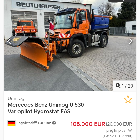
1
/
20
Unimog
Mercedes-Benz
Unimog U 530
Variopilot Hydrostat EAS
108.000 EUR
Hagelstadt
1.014 km
120.000 EUR
preț fix plus TVA
(128.520 EUR brut)