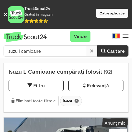
TruckScout24
Către aplicație
Gratuit în magazin
Vinde
Căutare
Isuzu L Camioane cumpărați folosit
(92)
Filtru
Relevanță
Isuzu
Eliminați toate filtrele
Anunț mic