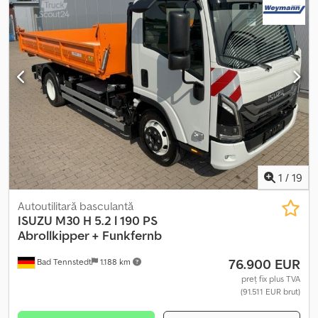
1
/
19
Autoutilitară basculantă
ISUZU
M30 H 5.2 l 190 PS
Abrollkipper + Funkfernb
76.900 EUR
Bad Tennstedt
1.188 km
preț fix plus TVA
(91.511 EUR brut)