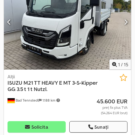
lift hidraulic din propria flotă, cu istoric verificabil. Echipare: cruise
control, aer condiționat, retarder, ABS, rezervor dublu de
combustibil, computer de bord, geamuri electrice etc. Csdexp
Tndepfx An Ijha Contactați-ne și pe WhatsApp/Viber. E-mail:
1
/
15
Alții
ISUZU
M21 TT HEAVY E MT 3-S-Kipper
GG 3.5 t 1 t Nutzl.
45.600 EUR
Bad Tennstedt
1.188 km
preț fix plus TVA
(54.264 EUR brut)
Solicita
Sunați