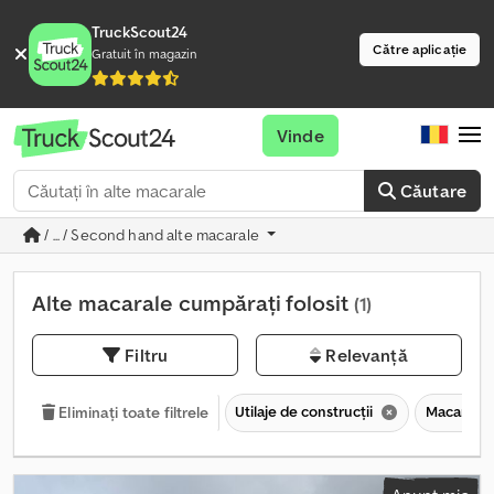
TruckScout24
Către aplicație
Gratuit în magazin
Vinde
Căutare
/ ... / Second hand alte macarale
Alte macarale cumpărați folosit
(1)
Filtru
Relevanță
Utilaje de construcții
Macarale
Eliminați toate filtrele