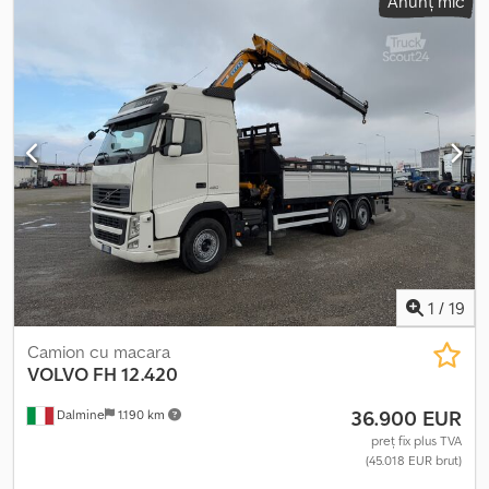
Anunț mic
1
/
19
Camion cu macara
VOLVO
FH 12.420
36.900 EUR
Dalmine
1.190 km
preț fix plus TVA
(45.018 EUR brut)