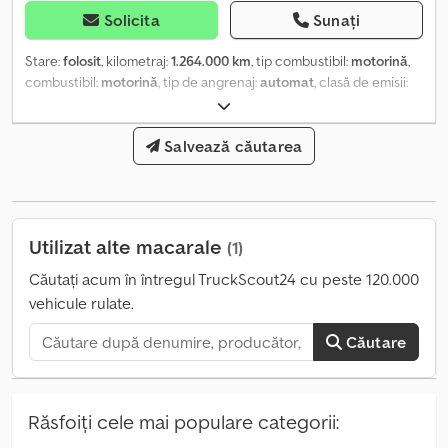
Solicita
Sunați
Stare:
folosit
, kilometraj:
1.264.000 km
, tip combustibil:
motorină
,
combustibil:
motorină
, tip de angrenaj:
automat
, clasă de emisii:
Euro 5
, An de fabricație:
2013
, Dotări:
aer condiționat
, Autotractor
cu trei axe, benă fixă, transmisie automată, aer condiționat, a treia
axă direcțională hidraulică, rulaj 1.264.000 km, sarcină utilă 12.100
Salvează căutarea
kg. Djdpfxsvx Uh Ie Ai Hjwa Macara Effer 250.CL/2S, an fabricație
2013, capacitate de ridicare 8.140 kg, ultima inspecție periodică la
data de 14/06/2024, radiocomandă.
Utilizat alte macarale
(1)
Căutați acum în întregul TruckScout24 cu peste 120.000
vehicule rulate.
Căutare
Răsfoiți cele mai populare categorii: