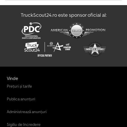
Dim Altele
TruckScout24.ro este sponsor oficial al:
Macara De Constructii - Rotire Inferioara
Macara De Constructii - Rotire Superioara
Vinde
Prețuri și tarife
Publica anunțuri
Administrează anunțuri
Sigiliu de încredere