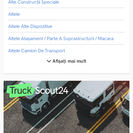
Alte Construcții Speciale
Altele
Altele Alte Dispozitive
Altele Atașament / Parte A Suprastructurii / Macara
Altele Camion De Transport
Afișați mai mult
Altele Camion De Vite
Altele Cărucior De Împingere
Altele Echipament De Foraj - Alte Tipuri
Altele Etape De Lucru Foarfece
Altele Macara De Constructii - Rotire Inferioara
Altele Macara De Constructii - Rotire Superioara