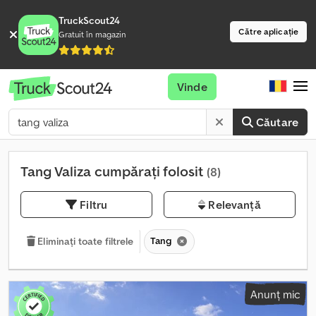
TruckScout24
Către aplicație
Gratuit în magazin
Vinde
Căutare
Tang Valiza cumpărați folosit
(8)
Filtru
Relevanță
Tang
Eliminați toate filtrele
Anunț mic