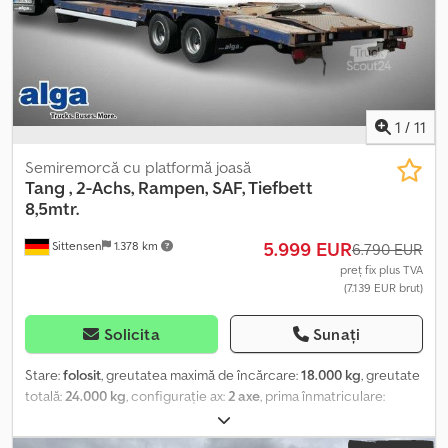
Greșeli de tipar, erori și modificări rezervate, imagini
exemplificative. Mai multe date la: !, Mai multe detalii la: !
Dcedpfszrqhgsx Alaok
1
/
11
Semiremorcă cu platformă joasă
Tang
, 2-Achs, Rampen, SAF, Tiefbett
8,5mtr.
5.999 EUR
Sittensen
1.378 km
6.790 EUR
preț fix plus TVA
(7.139 EUR brut)
Solicita
Sunați
Stare:
folosit
, greutatea maximă de încărcare:
18.000 kg
, greutate
totală:
24.000 kg
, configurație ax:
2 axe
, prima înmatriculare:
03/1987
, lungimea spațiului de încărcare:
12.340 mm
, lățimea
spațiului de încărcare:
2.620 mm
, lățime totală:
2.750 mm
, înălțime