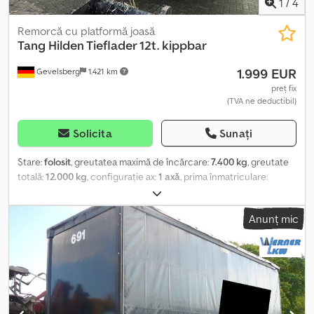
1
/
4
Remorcă cu platformă joasă
Tang
Hilden Tieflader 12t. kippbar
1.999 EUR
Gevelsberg
1.421 km
preț fix
(TVA ne deductibil)
Solicita
Sunați
Stare:
folosit
, greutatea maximă de încărcare:
7.400 kg
, greutate
totală:
12.000 kg
, configurație ax:
1 axă
, prima înmatriculare:
05/1969
, lungimea spațiului de încărcare:
4.500 mm
, lățimea
spațiului de încărcare:
2.460 mm
, înălțime spațiu de încărcare:
Anunț mic
1.300 mm
, lățime totală:
2.460 mm
, înălțime totală:
1.300 mm
, An de
fabricație:
1969
, Tang Hilden * Remorcă platformă joasă * 1 axă *
basculabilă * Prima înmatriculare: 17.05.1963 * Greutate totală
admisă aprox. 12.000 kg * Greutate proprie aprox. 4.600 kg *
Sarcină utilă aprox. 7.400 kg * Dimensiuni totale: 10.000 x 2.460 x
1.300 mm * Dimensiuni platformă de încărcare: 4.500 x 2.460 mm
Vehiculul prezintă urme de uzură şi folosinţă conforme cu vârsta!