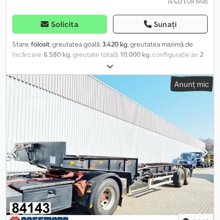
(4.522 EUR brut)
Solicita
Sunați
Stare:
folosit
, greutatea goală:
3.420 kg
, greutatea maximă de
încărcare:
6.580 kg
, greutate totală:
10.000 kg
, configurație ax:
2
axe
, prima înmatriculare:
09/2012
, lungimea spațiului de încărcare:
7.300 mm
, lățimea spațiului de încărcare:
2.480 mm
, înălțime
Anunț mic
spațiu de încărcare:
2.400 mm
, suspensie:
aer
, dimensiunea
anvelopei:
235/75 R17.5
, An de fabricație:
2012
, Dotări:
ABS
,
Inspecția tehnică germană (TÜV) este obligatorie în mai 2026. Nu
este o remorcă Krone, ci una produsă de Tang! Tang ZK 107,
remorcă tandem cu cutie. Masa maximă autorizată: 10.000 kg
Masa proprie: 3.420 kg Djdsznwgbspfx Alaock Masa maximă admisă
pe osie: 6.580 kg Axe Gigant, Uși tip portal, 3 bare de fixare,
Suspensie pneumatică. Dimensiunea anvelopelor: 235/75 R17.5 Se
pot oferi servicii suplimentare! Plăcuțe de înmatriculare pentru
export (roșii / 30 de zile), Germania. Plăcuțe de înmatriculare
temporare (galbene / 5 zile), Germania. Se pot obține plăcuțe de
înmatriculare de tranzit pentru Austria. Livrarea vehiculului
(contra cost). Informațiile prezentate pe internet sunt descrieri
orientative și nu sunt obligatorii. Nu reprezintă garanții ale