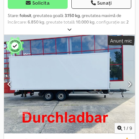
Solicita
Sunați
Stare:
folosit
, greutatea goală:
3.150 kg
, greutatea maximă de
încărcare:
6.850 kg
, greutate totală:
10.000 kg
, configurație ax:
2
axe
, prima înmatriculare:
03/2002
, lungimea spațiului de încărcare:
7.320 mm
, lățimea spațiului de încărcare:
2.490 mm
, volumul
Anunț mic
spațiului de încărcare:
42 m³
, suspensie:
aer
, dimensiunea
anvelopei:
235/75R17,5
, ampatament:
990 mm
, culoare:
altul
, tip
de angrenaj:
altul
, dimensiunea anvelopei din față:
235/75R17,5
,
dimensiunea anvelopei din spate:
235/75R17,5
, cabină șofer:
altul
,
clasă de emisii:
niciunul
, Dotări:
ABS, frână cu aer comprimat
, 14 x
inele de ancorare, panouri laterale de 500 mm, -- Erori de tipar,
greșeli și modificări rezervate, imagini de exemplu --, Mai multe
date la: !, Mai multe detalii: ! Dodpfxozrqhas Alajck
1
/
9