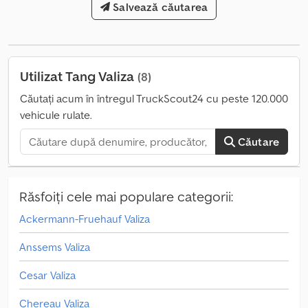
încărcare:
2.480 mm
, înălțime spațiu de încărcare:
Salvează căutarea
3.020 mm
,
volumul spațiului de încărcare:
54 m³
, suspensie:
aer
, dimensiunea
anvelopei:
235/75 r17,5
, ampatament:
5.100 mm
, culoare:
negru
,
Dotări:
ABS
, * Frână cu tambur * Axe SAF * Timon extensibil *
Dispozitiv de ridicare și coborâre * Prelată tip Edscha Dsdpjmih
Utilizat Tang Valiza
(8)
Ibjfx Alajck Ne rezervăm dreptul la erori.
Căutați acum în întregul TruckScout24 cu peste 120.000
vehicule rulate.
Căutare
Răsfoiți cele mai populare categorii:
Ackermann-Fruehauf Valiza
Anssems Valiza
Cesar Valiza
Chereau Valiza