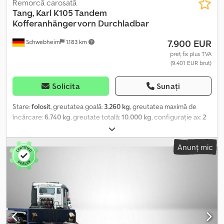
Remorcă carosată
Tang, Karl
K105 Tandem
Kofferanhänger vorn Durchladbar
7.900 EUR
Schwebheim
1.183 km
preț fix plus TVA
(9.401 EUR brut)
Solicita
Sunați
Stare:
folosit
, greutatea goală:
3.260 kg
, greutatea maximă de
încărcare:
6.740 kg
, greutate totală:
10.000 kg
, configurație ax:
2
axe
, prima înmatriculare:
08/2016
, lungimea spațiului de încărcare:
7.310 mm
, lățimea spațiului de încărcare:
2.490 mm
, înălțime
Anunț mic
spațiu de încărcare:
2.380 mm
, volumul spațiului de încărcare:
43
m³
, suspensie:
aer
, dimensiunea anvelopei:
235 / 75 R 17,5
,
culoare:
altul
, tip de angrenaj:
altul
, dimensiunea anvelopei din
față:
235 / 75 R 17,5
, dimensiunea anvelopei din spate:
235 / 75 R
17,5
, cabină șofer:
altul
, clasă de emisii:
niciunul
, combustibil:
biodiesel
, Dotări:
ABS, frână cu aer comprimat
, pentru încărcare
directă, cu uși tip portal față și spate, 2 rânduri de șine de
ancorare, 1 lumină interioară, vehiculul este vândut în consignatie.