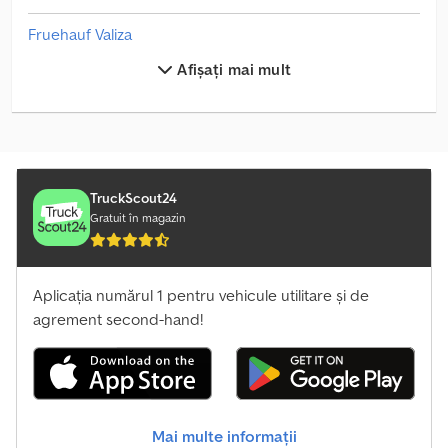
Fruehauf Valiza
Afișați mai mult
Hapert Valiza
Hendricks Valiza
Henra Valiza
Hfr Valiza
TruckScout24
Gratuit în magazin
Hoffmann Valiza
Junghanns Valiza
Aplicația numărul 1 pentru vehicule utilitare și de
agrement second-hand!
Konj Svobode Valiza
Leci Valiza
Lemon Valiza
Mai multe informații
Lokacije Valiza