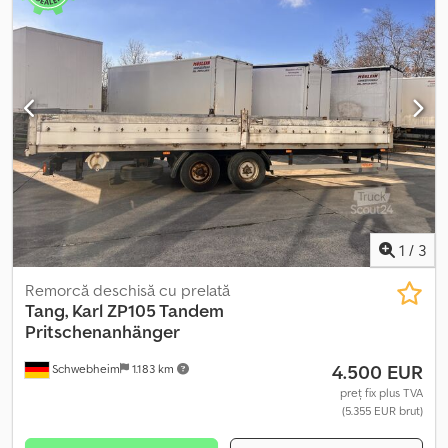
1
/
3
Remorcă deschisă cu prelată
Tang, Karl
ZP105 Tandem
Pritschenanhänger
4.500 EUR
Schwebheim
1.183 km
preț fix plus TVA
(5.355 EUR brut)