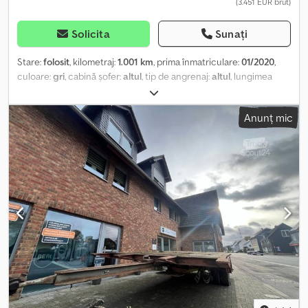
(3.451 EUR brut)
Solicita
Sunați
Stare:
folosit
, kilometraj:
1.001 km
, prima înmatriculare:
01/2020
,
culoare:
gri
, cabină șofer:
altul
, tip de angrenaj:
altul
, lungimea
spațiului de încărcare:
7.300 mm
, lățimea spațiului de încărcare:
2.480 mm
, înălțime spațiu de încărcare:
2.800 mm
, An de
Anunț mic
fabricație:
2020
, Locația vehiculului: Bovenden, Edscha, prelată
culisantă, inele de ancorare. Dsdpfx Aei Rq Urelaeck Caroserie:
caroserie platformă cu prelată culisantă pe partea stângă și
dreaptă și acoperiș Edscha. INFORMAȚIILE DESPRE ACCESORII
SUNT FĂRĂ GARANȚIE, modificări, vânzare intermediară și erori
sunt rezervate!