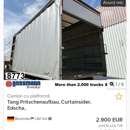
Anunț mic
DATELE DESPRE ACCESORII SUNT FĂRĂ GARANȚIE, modificările,
vânzarea intermediară și erorile sunt rezervate!
1
/
9
Camion cu platformă
Tang
Pritschenaufbau, Curtainsider,
Edscha,
2.900 EUR
Bovenden
1.267 km
preț fix plus TVA