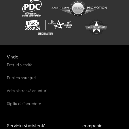
Pongratz Autotransportator
Pongratz Lpa Remorci
Pongratz Remorci
Pongratz Remorcă Auto
Valiza
Vinde
Vreteno Valiza
Prețuri și tarife
Woermann Valiza
Publica anunțuri
Zorzi Valiza
Administrează anunțuri
Sigiliu de încredere
Serviciu și asistență
companie