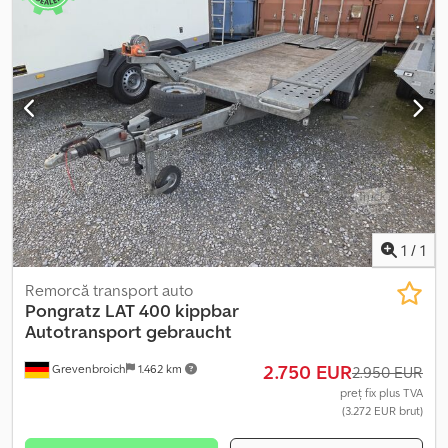
1
/
1
Remorcă transport auto
Pongratz
LAT 400 kippbar
Autotransport gebraucht
2.750 EUR
Grevenbroich
1.462 km
2.950 EUR
preț fix plus TVA
(3.272 EUR brut)