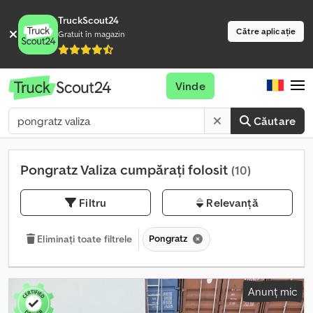
TruckScout24
Către aplicație
Gratuit în magazin
Vinde
Căutare
Pongratz Valiza cumpărați folosit
(10)
Filtru
Relevanță
Pongratz
Eliminați toate filtrele
Anunț mic