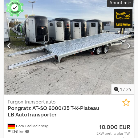
Anunț mic
Sarcină maximă pe axă până la 1500 kg Csdpfx Aewyvzdjcksrf ZU
15.1 + 15.2: cunoscut și ca 195/50B10-98L A. Jantă din aluminiu
pentru remorcă, XX BK01, 6J-X10, ET-4* Proprietar unic, inspecție
tehnică valabilă până în iulie 2027. Informațiile despre accesorii
sunt fără garanție; ne rezervăm dreptul la modificări, vânzare
intermediară și erori!
1
/
24
Furgon transport auto
Pongratz
AT-SO 6000/25 T-K-Plateau
LB Autotransporter
10.000 EUR
Horn-Bad Meinberg
1.341 km
EXW preț fix plus TVA