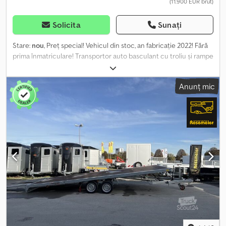
(11.900 EUR brut)
Solicita
Sunați
Stare:
nou
, Preț special! Vehicul din stoc, an fabricație 2022! Fără
prima înmatriculare! Transportor auto basculant cu troliu și rampe
de urcare de la Pongratz Producător: Pongratz Tip: AT-SO
6000/25 T-K-Plateau podea din tablă perforată Dimensiuni: 6000 x
Anunț mic
2540 mm L.B.H. Masa totală admisă: 3500 kg Greutate proprie:
aprox. 1340 kg Sarcină utilă: aprox. 2160 kg (valorile pot varia în
funcție de echipare și construcție) Podea din tablă de aluminiu
striată Platformă de încărcare basculantă hidraulic, pentru un
unghi de urcare redus Rampe de aluminiu glisante sub platformă
Rampe de urcare detașabile și reglabile continuu Suprafețe de
fixare din oțel perforat pentru ancorare precisă și rapidă Ineluri
suplimentare de ancorare încastrate lateral în profilul V Suport
pentru troliu, permite montarea facilă a acestuia (poate fi
introdus pe partea stângă sau dreaptă, lângă peretele frontal)
Lămpi de poziție Șasiu rigidizat și galvanizat Suport pentru roata
de rezervă sub platformă Mufă cu 13 pini Aparatori de noroi Roată
de sprijin grea, automată Incl. acte auto Opțiuni și accesorii
disponibile pentru această remorcă: Cedpfx Acsy Nbfgekerf