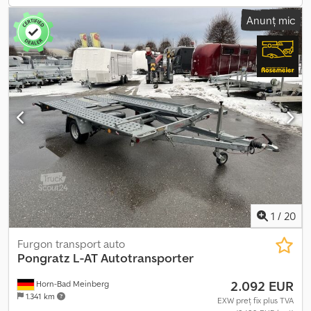
perforat pentru ancorare rapidă și precisă Ochiuri suplimentare
Anunț mic
pentru fixare, încastrate lateral în profilul V Troliu (nu apare în
fotografii) Lumini de poziție Șasiu rigidizat și galvanizat Suport
pentru roată de rezervă sub platformă Mufă cu 13 pini Aparatoare
de noroi Roată de sprijin automată heavy duty Prima
înmatriculare: 10.03.2026 Verificat în service La cerere, cu
inspecție tehnică nouă (TÜV) Opțiuni și accesorii disponibile
pentru această remorcă: Amortizoare de roți inclusiv certificat
pentru 100 km/h Crjdpjy Nbfaefx Ackjf Roată de rezervă cu suport
Chingi speciale pentru transport auto pentru o fixare simplă și
sigură a vehiculelor pe timpul transportului Sistem de siguranță
anti-furt Înmatricularea noii remorci la autoritatea rutieră
1
/
20
Furgon transport auto
Pongratz
L-AT Autotransporter
2.092 EUR
Horn-Bad Meinberg
1.341 km
EXW preț fix plus TVA