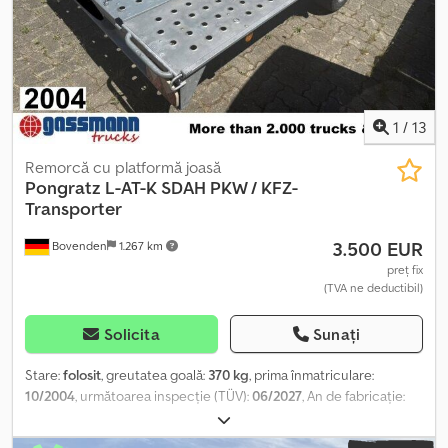
1
/
13
Remorcă cu platformă joasă
Pongratz
L-AT-K SDAH PKW / KFZ-
Transporter
3.500 EUR
Bovenden
1.267 km
preț fix
(TVA ne deductibil)
Solicita
Sunați
Stare:
folosit
, greutatea goală:
370 kg
, prima înmatriculare:
10/2004
, următoarea inspecție (TÜV):
06/2027
, An de fabricație:
2004
, kilometraj:
1.001 km
, tip de angrenaj:
altul
, cabină șofer:
altul
,
Locația vehiculului: Bovenden, L: 5055 mm, l: 2080 mm, h: 840 mm