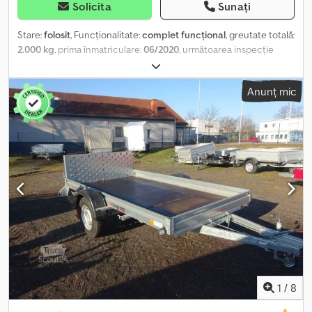
Solicita
Sunați
Stare:
folosit
, Funcționalitate:
complet funcțional
, greutate totală:
2.000 kg
, prima înmatriculare:
06/2020
, următoarea inspecție
(TÜV):
06/2026
, Piața online pentru achiziționarea remorcilor, atât
noi, cât și second-hand, vă oferă mărci de top: * Peste 850 de
Anunț mic
remorci noi în stoc * Peste 130 de remorci second-hand,
disponibile în permanență * Peste 150 de transportoare de
vehicule – modele populare, cu o gamă largă de accesorii în stoc
Exemplu orientativ, fără obligații: remorcă Pongratz LAT 400,
second-hand: * Platformă de încărcare basculabilă, cu șine
perforate și podea intermediară * Sistem de fixare – troliu cu
cablu * Suspensie adecvată pentru deplasarea cu 100 km/h – se
recomandă verificarea vechimii anvelopelor * Rampe de acces
stocate, pentru a evita zgomotele * Dimensiunile platformei de
încărcare (interioare): aproximativ 400 x 202 cm Codpfxsyh U H Re
Acksrf * Dimensiunile totale: aproximativ 550 x 206 cm * Masa
totală: 2000 kg, masa utilă: aproximativ 1400 kg * Sistem de fixare
pe podea Înmatriculare inițială, un singur proprietar, provenită din
parcul nostru de închirieri, în starea actuală. Inspecția tehnică
1
/
8
este valabilă. Locația vehiculului: regiunea Rin, în apropiere de