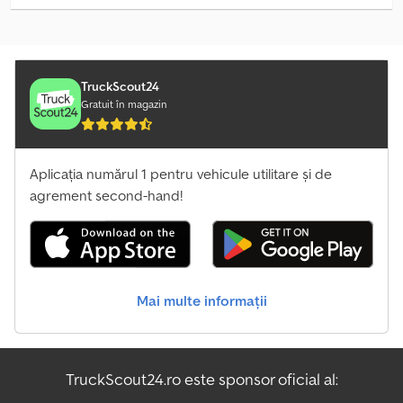
Hapert Valiza
Hendricks Valiza
Hfr Valiza
TruckScout24
Gratuit în magazin
Hoffmann Valiza
Hofmann Valiza
Aplicația numărul 1 pentru vehicule utilitare și de
agrement second-hand!
Konj Svobode Valiza
Kröger Valiza
Kögel Valiza
Mai multe informații
Lokacije Valiza
Obešalnik Valiza
TruckScout24.ro este sponsor oficial al:
Pongratz Altele