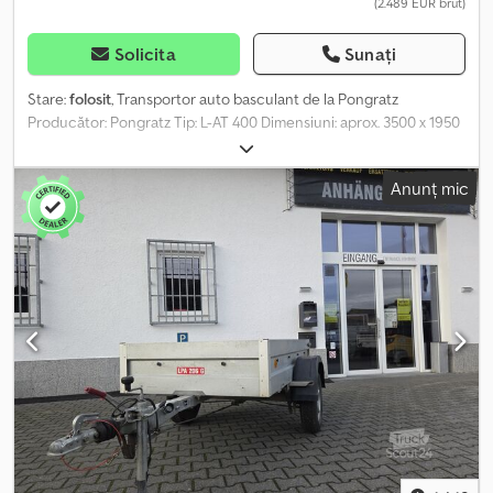
(2.489 EUR brut)
Solicita
Sunați
Stare:
folosit
, Transportor auto basculant de la Pongratz
Producător: Pongratz Tip: L-AT 400 Dimensiuni: aprox. 3500 x 1950
mm L. l. h. Greutate totală admisă: 1500 kg Greutate proprie: aprox.
383 kg Sarcină utilă: aprox. 1117 kg (valorile pot varia în funcție de
Anunț mic
echipare și construcție) Platforma de încărcare basculantă
asigură un unghi redus de urcare Rampe de încărcare detașabile
și reglabil gradual, inserabile în platformă Suprafață de staționare
perforată pentru ancorare ușoară și precisă Blocatoare de roți
reglabile frontal pe platformă Suport de troliu repoziționabil
Roată de rezervă Lămpi de poziție Șasiu rigidizat și galvanizat Mufă
cu 13 pini Aparatori de noroi Înmatriculat: 30.08.2019 Verificat în
service La cerere, cu inspecție tehnică nouă (TÜV) Opțiuni și
accesorii posibile pentru această remorcă: Cjdpfsy I N Nqex
Acksrf Sistem de securizare împotriva furtului Chingi speciale
pentru transport auto, pentru asigurarea facilă și sigură a
încărcăturii Înmatricularea noii remorci la autoritatea rutieră