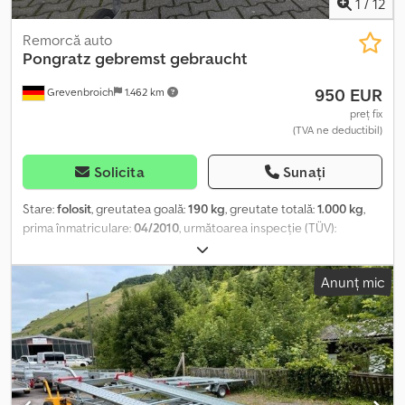
1
/
12
Remorcă auto
Pongratz
gebremst gebraucht
950 EUR
Grevenbroich
1.462 km
preț fix
(TVA ne deductibil)
Solicita
Sunați
Stare:
folosit
, greutatea goală:
190 kg
, greutate totală:
1.000 kg
,
prima înmatriculare:
04/2010
, următoarea inspecție (TÜV):
05/2026
, lungimea spațiului de încărcare:
2.030 mm
, lățimea
spațiului de încărcare:
1.100 mm
, înălțime spațiu de încărcare:
300
Anunț mic
mm
, Piața online de ridicare pentru remorca nouă sau second-
hand vă oferă mărci de top! Crodoy Hpfpspfx Ackjf Peste 850 de
remorci noi în stoc Peste 130 de remorci second-hand în ofertă
permanentă Exemplu fără obligații: Remorcă second-hand,
frânată, cu pereți din oțel MMA 1000 kg, sarcină utilă aproximativ
800 kg Platformă joasă cu pereți din oțel Dimensiuni interioare
utile aprox. 200x110x30 cm Dimensiuni totale 325x150 cm