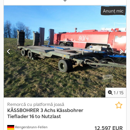
de încărcare:
13.120 mm
, lățimea spațiului de încărcare:
2.540 mm
,
Anunț mic
lungime totală:
13.575 mm
, lățime totală:
2.550 mm
, înălțime totală:
3.125 mm
, Dotări:
ABS
, * REMORCĂ KÄSSBOHRER CU 3 AXI,
ECHIPATĂ CU RAMPE HIDRAULICE * 1 AX LIFTAT Dsdszp A Imjpfx Al
Djck * MASĂ MAXIMĂ AUTORIZATĂ (EG) - 9860 KG * MASĂ TOTALĂ
MAXIMĂ (NTZ) - 32140 KG * MASĂ MAXIMĂ AUTORIZATĂ (GG) -
42000 KG * INSPECȚIE TEHNICĂ VALABILĂ PÂNĂ ÎN 02-2027 *
TOATE INFORMAȚIILE SUNT FURNIZATE FĂRĂ GARANȚIE * ERORI
DE TIPAR ȘI POSIBILITATEA DE VÂNZARE ÎN INTERVAL * PREȚUL
ESTE NET
1
/
15
Remorcă cu platformă joasă
KÄSSBOHRER
3 Achs Kässbohrer
Tieflader 16 to Nutzlast
12.597 EUR
Rengersbrunn-Fellen