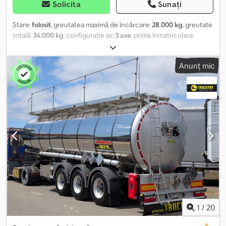
Solicita
Sunați
Stare:
folosit
, greutatea maximă de încărcare:
28.000 kg
, greutate
totală:
34.000 kg
, configurație ax:
3 axe
, prima înmatriculare:
12/1992
, volumul spațiului de încărcare:
34 m³
, lățime totală:
2.500
mm
, înălțime totală:
3.700 mm
, Dotări:
ABS
, Structură cisternă
Anunț mic
pentru combustibili, căptușeală interioară: 3,35/4,7/10, pasarelă pe
cisternă, încărcare de jos, volum total 34.000 litri, 6
compartimente, 1. compartiment 13.000 litri, 2. compartiment
21.000 litri, pompă SENING, 2 capace de vizitare, debit 1000 l/min,
contor Sening-GMVZ, axe Kässbohrer, sistem de frânare cu
tambur, suspensie pneumatică. Vehiculul poate avea aplicate
autocolante publicitare și/sau inscripționări. SI83482
Dcodpfxslmitno Al Dsk Oferta noastră nu include în general
inspecție tehnică nouă (TÜV). Dacă doriți o inspecție TÜV nouă,
vă putem oferi o cotație prin intermediul atelierelor noastre
partenere! Vehiculul poate avea autocolante sau inscripționări
publicitare. Se aplică termenii și condițiile noastre generale de
livrare și plată. Vă putem transmite o ofertă de finanțare sau
leasing pentru acest obiect. Vă rugăm să ne contactați!
1
/
20