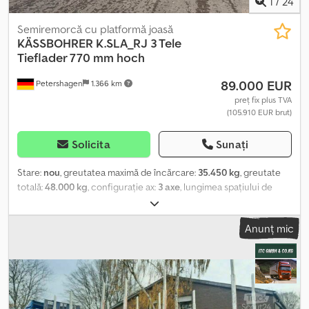
1
/
24
Semiremorcă cu platformă joasă
KÄSSBOHRER
K.SLA_RJ 3 Tele
Tieflader 770 mm hoch
89.000 EUR
Petershagen
1.366 km
preț fix plus TVA
(105.910 EUR brut)
Solicita
Sunați
Stare:
nou
, greutatea maximă de încărcare:
35.450 kg
, greutate
totală:
48.000 kg
, configurație ax:
3 axe
, lungimea spațiului de
încărcare:
12.740 mm
, lățimea spațiului de încărcare:
2.550 mm
,
lățime totală:
2.550 mm
, înălțime totală:
3.500 mm
, An de
Anunț mic
fabricație:
2026
, Dotări:
ABS
, Kässbohrer K.SLA_RJ 3 / 1N ? 18/24 |
Trailer semi-basculant | extensibil | cu locaș pentru roți | rampe | 3
axe Gât de lebădă jos, anvelope mici! Înălțime de încărcare: 770
mm Producător: Kässbohrer Model: K.SLA_RJ 3 / 1N ? 18/24 Tip
vehicul: Trailer semi-basculant Jumbo extensibil cu locașuri
pentru roți Țara de omologare: Germania An fabricație: 2026