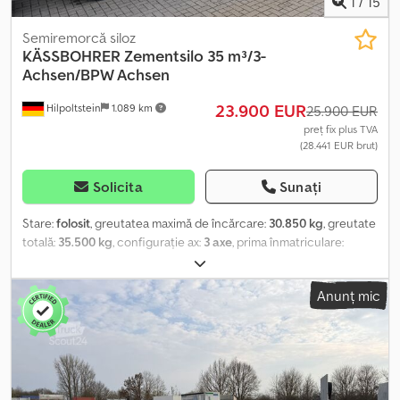
1
/
15
Semiremorcă siloz
KÄSSBOHRER
Zementsilo 35 m³/3-
Achsen/BPW Achsen
23.900 EUR
Hilpoltstein
1.089 km
25.900 EUR
preț fix plus TVA
(28.441 EUR brut)
Solicita
Sunați
Stare:
folosit
, greutatea maximă de încărcare:
30.850 kg
, greutate
totală:
35.500 kg
, configurație ax:
3 axe
, prima înmatriculare:
07/2017
, volumul spațiului de încărcare:
35 m³
, Dotări:
ABS
, Silo de
ciment Kässbohrer 35.000 litri Dcedsxthh Hspfx Al Dsk 3 axe,
Anunț mic
suspensie pneumatică, balustradă pneumatică, axe BPW, frâne pe
disc, ABS. Greutate proprie: 4.650 kg Sarcină utilă: 30.850 kg