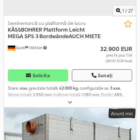
1
/
27
Semiremorcă cu platformă de lucru
KÄSSBOHRER
Plattform Leicht
MEGA SPS 3 BordwändeAUCH MIETE
32.900 EUR
Goch
1.515 km
preț fix plus TVA
(39.151 EUR brut)
Solicita
Sunați
Stare:
nou
, greutate totală:
42.000 kg
, configurație ax:
3 axe
,
lățime totală:
2.550 mm
, înălțime totală:
1.180 mm
, Dotări:
ABS
,
Disponibilitate: Imediată Vehicul nou: Kässbohrer Platformă Ușoară
MEGA SPS 3 # Greutate proprie: 6.100 kg # Sarcină pe șa: 15.000
Anunț mic
kg # Înălțime de cuplare: 980 mm # Axe BPW cu frâne pe disc #
Prima axă este axă liftată # Picioare de susținere Jost 24t # Sistem
Wabco 4S/2M EBS cu RSS # Conectori electrici: 2 x 7 pini și 1 x 15
pini # Sistem de iluminat Aspöck 24V # Anvelope 6 x 445/45 R19,5