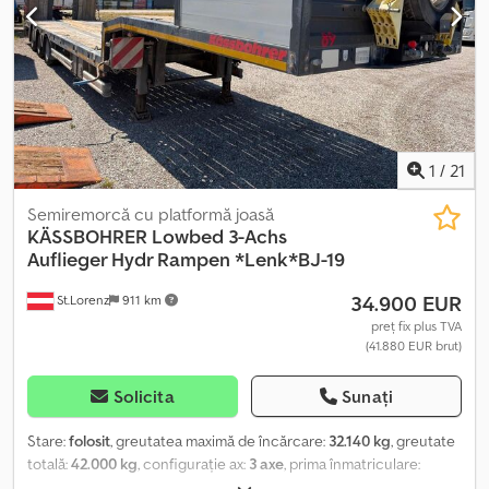
1
/
21
Semiremorcă cu platformă joasă
KÄSSBOHRER
Lowbed 3-Achs
Auflieger Hydr Rampen *Lenk*BJ-19
34.900 EUR
St.Lorenz
911 km
preț fix plus TVA
(41.880 EUR brut)
Solicita
Sunați
Stare:
folosit
, greutatea maximă de încărcare:
32.140 kg
, greutate
totală:
42.000 kg
, configurație ax:
3 axe
, prima înmatriculare:
02/2019
, următoarea inspecție (TÜV):
02/2027
, lungimea spațiului