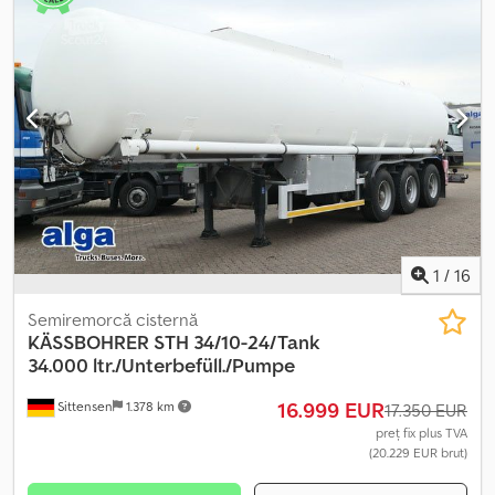
pentru deșeuri din abator... | Prelată rulantă, platformă de lucru |
Axe BPW | Anvelope: 385/65/R22.5 | Benă din aluminiu | Dimensiuni
interioare: L: 9,25 m l: 2,42 m H: 2,30 m | Vehicul austriac | Ne
rezervăm dreptul la erori, greșeli de introducere și vânzare
anterioară. Djdpfx Aezinx Rjl Dock
1
/
16
Semiremorcă cisternă
KÄSSBOHRER
STH 34/10-24/Tank
34.000 ltr./Unterbefüll./Pumpe
16.999 EUR
Sittensen
1.378 km
17.350 EUR
preț fix plus TVA
(20.229 EUR brut)