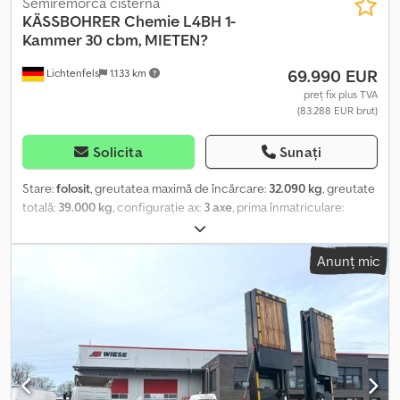
Semiremorcă cisternă
KÄSSBOHRER
Chemie L4BH 1-
Kammer 30 cbm, MIETEN?
69.990 EUR
Lichtenfels
1.133 km
preț fix plus TVA
(83.288 EUR brut)
Solicita
Sunați
Stare:
folosit
, greutatea maximă de încărcare:
32.090 kg
, greutate
totală:
39.000 kg
, configurație ax:
3 axe
, prima înmatriculare:
01/2023
, următoarea inspecție (TÜV):
01/2027
, volumul spațiului de
încărcare:
30 m³
, lățime totală:
2.550 mm
, înălțime totală:
3.685
Anunț mic
mm
, An de fabricație:
2023
, Dotări:
ABS
, Remorcă cisternă
Kässbohrer STC 30, cod L4BH, pentru produse chimice Prima
înmatriculare: 01/2023 Înmatriculare germană, provenită direct de
la primul proprietar Greutate goală medie: 6.910 kg Șasiu din oțel
inoxidabil, lustruit Axe BPW cu frâne cu disc mari, 430 mm
Dcjdpfxezkybms Al Dsk Axa 1: axă ridicabilă (LIFTACHSE) Picioare
de sprijin cu manivelă, din oțel, pentru sarcină maximă 6 anvelope
385/65 R 22.5, adâncime profil 70-80% Jante din aluminiu Sistem