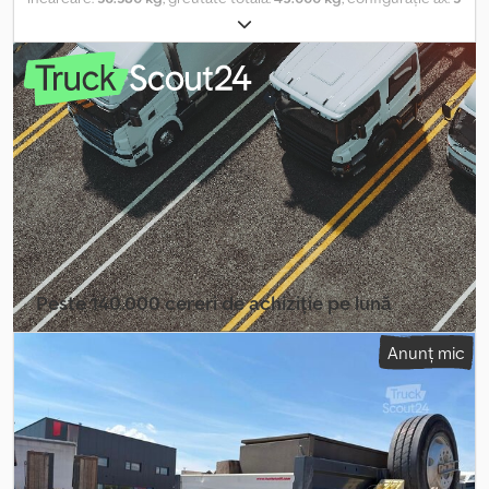
axe
, prima înmatriculare:
07/2024
, lungimea spațiului de încărcare:
13.550 mm
, suspensie:
aer
, dimensiunea anvelopei:
445/45R19,5
160J
, culoare:
altul
, tip de angrenaj:
altul
, dimensiunea anvelopei
din față:
445/45R19,5 160J
, dimensiunea anvelopei din spate:
445/45R19,5 160J
, cabină șofer:
altul
, clasă de emisii:
niciunul
,
Dotări:
ABS, frână cu aer comprimat
, Utilizare redusă, înălțimea
de încărcare este de aproximativ 990 mm, 12 sisteme de
închidere pentru containere, pentru 1 container de 20 de
picioare sau 2 containere de 20 de picioare sau 1 container de 40
de picioare. Supliment pentru rampe: 1.000 €. Erori tipografice,
greșeli și modificări rezervate. Imagini demonstrative. Dcedozqty
Njpfx Al Djk Mai multe date disponibile la: !
Peste 140.000 cereri de achiziție pe lună
Selectați pachetul distribuitorului
Anunț mic