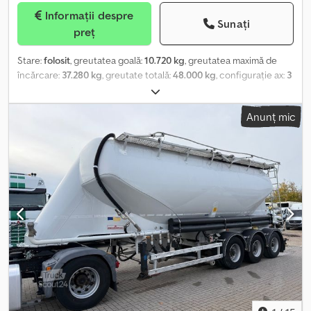
Informații despre
Sunați
preț
Stare:
folosit
, greutatea goală:
10.720 kg
, greutatea maximă de
încărcare:
37.280 kg
, greutate totală:
48.000 kg
, configurație ax:
3
axe
, prima înmatriculare:
02/2019
, următoarea inspecție (TÜV):
02/2027
, suspensie:
aer
, dimensiunea anvelopei:
245/70 R17,5 --
Anunț mic
-/141J
, culoare:
altul
, tip de angrenaj:
altul
, dimensiunea anvelopei
din față:
245/70 R17,5 ---/141J
, dimensiunea anvelopei din spate:
245/70 R17,5 ---/141J
, cabină șofer:
altul
, clasă de emisii:
niciunul
,
Dotări:
ABS, frână cu aer comprimat
, complet traversabil, -- erori
de tipar, greșeli și modificări rezervate, imagini demonstrative --,
Mai multe date la: !, Mai multe detalii: ! Dodpfx Aoztd Snjl Djck