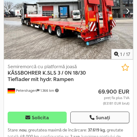
1
/
17
Semiremorcă cu platformă joasă
KÄSSBOHRER
K.SLS 3 / 0N 18/30
Tieflader mit hydr. Rampen
69.900 EUR
Petershagen
1.366 km
preț fix plus TVA
(83.181 EUR brut)
Solicita
Sunați
Stare:
nou
, greutatea maximă de încărcare:
37.619 kg
, greutate
totală:
48.000 kg
, configurație ax:
3 axe
, lungimea spațiului de