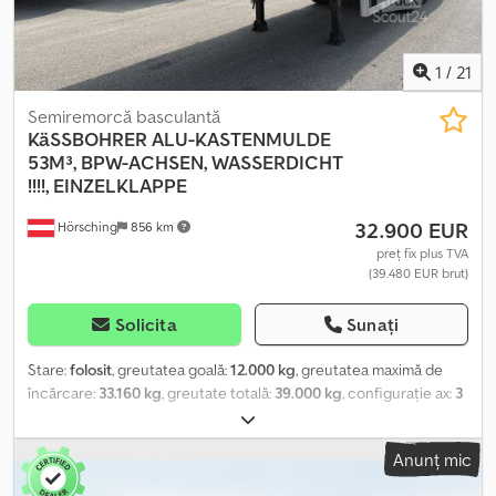
Ergmex Al Dsck Informații suplimentare Pentru informații
suplimentare, contactați Arjan Kamsteeg sau Rob Veldhuis. = Alte
opțiuni și accesorii = - Suspensie pneumatică
1
/
21
Semiremorcă basculantă
KäSSBOHRER
ALU-KASTENMULDE
53M³, BPW-ACHSEN, WASSERDICHT
!!!!, EINZELKLAPPE
32.900 EUR
Hörsching
856 km
preț fix plus TVA
(39.480 EUR brut)
Solicita
Sunați
Stare:
folosit
, greutatea goală:
12.000 kg
, greutatea maximă de
încărcare:
33.160 kg
, greutate totală:
39.000 kg
, configurație ax:
3
axe
, prima înmatriculare:
09/2022
, următoarea inspecție (TÜV):
09/2026
, volumul spațiului de încărcare:
53 m³
, suspensie:
aer
,
Anunț mic
dimensiunea anvelopei:
385/65 R22,5
, viteză maximă:
100 km/h
,
Dotări:
ABS, înmatriculare camion
, | Kässbohrer cca 53 m³ | Etanș