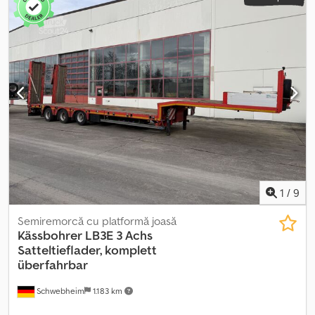
1
/
9
Semiremorcă cu platformă joasă
Kässbohrer
LB3E 3 Achs
Satteltieflader, komplett
überfahrbar
Schwebheim
1.183 km