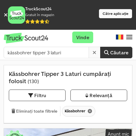
TruckScout24
Către aplicație
Gratuit în magazin
Vinde
Căutare
Kässbohrer Tipper 3 Laturi cumpărați
folosit
(130)
Filtru
Relevanță
Kässbohrer
Eliminați toate filtrele
Anunț mic