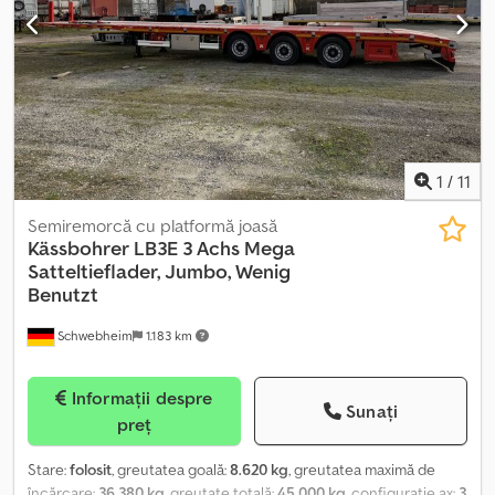
1
/
11
Semiremorcă cu platformă joasă
Kässbohrer
LB3E 3 Achs Mega
Satteltieflader, Jumbo, Wenig
Benutzt
Schwebheim
1.183 km
Informații despre
Sunați
preț
Stare:
folosit
, greutatea goală:
8.620 kg
, greutatea maximă de
încărcare:
36.380 kg
, greutate totală:
45.000 kg
, configurație ax:
3