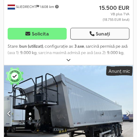
15.500 EUR
SLIEDRECHT
1.608 km
VB plus TVA
(18.755 EUR brut)
Solicita
Sunați
Stare:
bun (utilizat)
, configurație ax:
3 axe
, sarcină permisă pe axă
(axa 1):
9.000 kg
, sarcina maximă admisă pe axă (axa 2):
9.000 kg
,
sarcină admisă pe axă (axa 3):
9.000 kg
, prima înmatriculare:
02/2020
, lungime totală:
8.000 mm
, lățime totală:
2.420 mm
,
Anunț mic
înălțime totală:
1.300 mm
, suspensie:
aer
, dimensiunea anvelopei:
385/65R22.5
, culoare:
roșu
, An de fabricație:
2020
, Dotări:
ABS
,
Configurație axe Dimensiune anvelope: 385/65R22.5 Marcă axe:
BPW Frâne: frâne pe disc Suspensie: suspensie pneumatică Punte
spate 1: axă liftabilă; Sarcină maximă pe axă: 9.000 kg Punte spate
2: axă liftabilă; Sarcină maximă pe axă: 9.000 kg Punte spate 3:
Sarcină maximă pe axă: 9.000 kg Greutăți Greutate la gol: 5.190 kg
Sarcină utilă: 36.810 kg MMA: 42.000 kg Funcțional Basculantă:
Posterior Stare Stare tehnică: bună Stare optică: bună Daune:
niciuna Siguranța produsului Reprezentant UE: Truckcentrum
Sliedrecht RIVIERDIJK 2 C 3361AP SLIEDRECHT, NL Dedpfsy