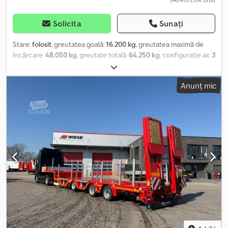
Solicita
Sunați
Stare:
folosit
, greutatea goală:
16.200 kg
, greutatea maximă de
încărcare:
48.050 kg
, greutate totală:
64.250 kg
, configurație ax:
3
axe
, prima înmatriculare:
08/1976
, lungimea spațiului de încărcare:
7.800 mm
, lățimea spațiului de încărcare:
3.150 mm
, înălțime
Anunț mic
spațiu de încărcare:
1.380 mm
, înălțime totală:
131.000 mm
,
suspensie:
oțel
, dimensiunea anvelopei:
445/65R22.5
, culoare:
verde
, kilometraj:
1.001 km
, tip de angrenaj:
altul
, cabină șofer:
altul
, Locația vehiculului: Bovenden, 4 axe, axe Kässbohrer,
suspensie pe foi de arc, direcție forțată, inele de ancorare, rampe
de urcare divizate în 2 părți, sprijin frontal. Dcedpfx Ajxyzyisl Dek
Construcție: lățime rampă 750 mm, înălțime de cuplare 1550 mm,
boltă de acroșare 3 ½", 4 x axe de 13 t, 4 axe cu direcție forțată
hidraulică, lungime totală 13.100 mm. INFORMAȚIILE DESPRE
ACCESORII SUNT FĂRĂ GARANȚIE, cu rezervă de modificări,
vânzare intermediară și erori!