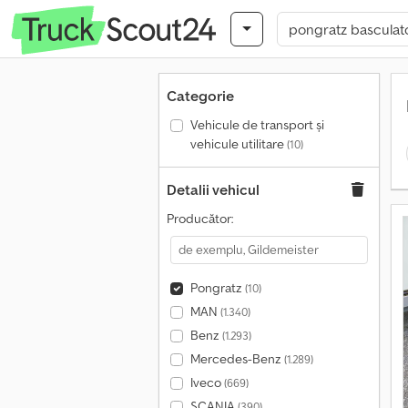
Categorie
Vehicule de transport şi
vehicule utilitare
(10)
Detalii vehicul
Producător:
Pongratz
(10)
MAN
(1.340)
Benz
(1.293)
Mercedes-Benz
(1.289)
Iveco
(669)
SCANIA
(390)