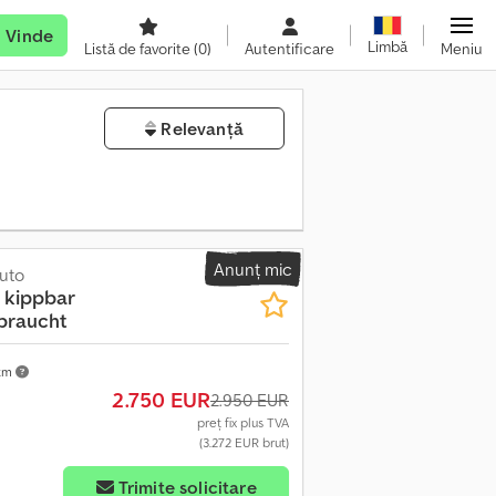
Vinde
Limbă
Listă de favorite
(0)
Autentificare
Meniu
Relevanță
Anunț mic
uto
 kippbar
braucht
 km
2.750 EUR
2.950 EUR
preț fix plus TVA
(3.272 EUR brut)
ni
Trimite solicitare