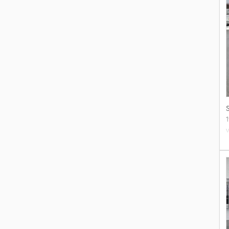
v
1
R
a
N
Î
a