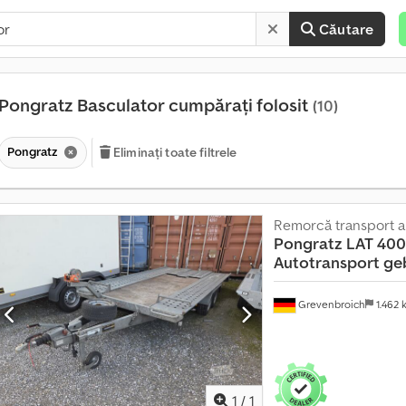
Căutare
Pongratz Basculator cumpărați folosit
(10)
Pongratz
Eliminați toate filtrele
Remorcă transport a
V
Pongratz
LAT 400
â
Autotransport ge
n
z
a
Grevenbroich
1.462
r
e
c
Solicită mai multe
ă
imagi
t
r
1
/
1