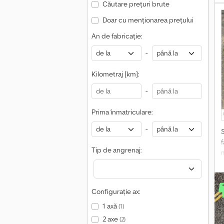
c
Căutare prețuri brute
Doar cu menționarea prețului
An de fabricație:
-
Kilometraj [km]:
-
Prima înmatriculare:
-
f
Tip de angrenaj:
1
p
i
Configurație ax:
1 axă
(1)
2 axe
(2)