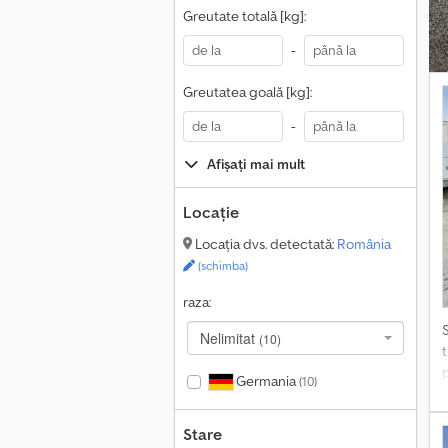
Greutate totală [kg]:
-
Greutatea goală [kg]:
-
Afișați mai mult
Locație
Locația dvs. detectată:
România
(schimba)
raza:
Nelimitat
(10)
p
Germania
(10)
a
Stare