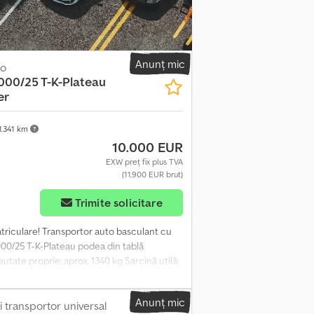
Anunț mic
to
000/25 T-K-Plateau
er
1.341 km
10.000 EUR
EXW preț fix plus TVA
(11.900 EUR brut)
Trimite solicitare
matriculare! Transportor auto basculant cu
000/25 T-K-Plateau podea din tablă
tate proprie: aprox. 1340 kg Sarcină utilă:
a din tablă de aluminiu striată Platformă de
 aluminiu glisante sub platformă Rampe de
Anunț mic
 fixare din oțel perforat pentru ancorare
 transportor universal