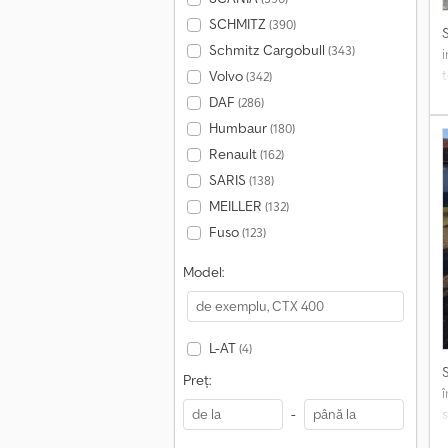
SCHMITZ
(390)
Schmitz Cargobull
(343)
Volvo
(342)
t
DAF
(286)
Humbaur
(180)
Renault
(162)
î
SARIS
(138)
m
MEILLER
(132)
p
Fuso
(123)
v
t
Model:
ș
I
L-AT
(4)
Preț:
-
t