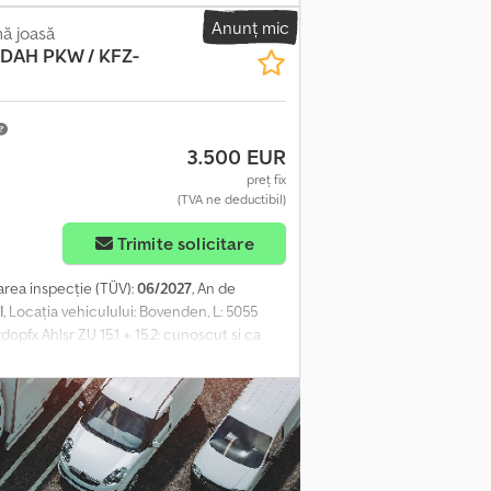
i la vânzare intermediară.
Anunț mic
ă joasă
SDAH PKW / KFZ-
3.500 EUR
preț fix
(TVA ne deductibil)
Trimite solicitare
area inspecție (TÜV):
06/2027
, An de
l
, Locația vehiculului: Bovenden, L: 5055
pfx Ahlsr ZU 15.1 + 15.2: cunoscut și ca
Proprietar unic, inspecție tehnică valabilă
văm dreptul la modificări, vânzare