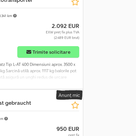
rea noii remorci la autoritatea rutieră
1.341 km
2.092 EUR
EXW preț fix plus TVA
(2.489 EUR brut)
Trimite solicitare
tz Tip: L-AT 400 Dimensiuni: aprox. 3500 x
g Sarcină utilă: aprox. 1117 kg (valorile pot
antă asigură un unghi redus de urcare
Suprafață de staționare perforată pentru
Suport de troliu repoziționabil Djdpey I N
Anunț mic
ufă cu 13 pini Aparatori de noroi
t gebraucht
 nouă (TÜV) Opțiuni și accesorii posibile
ciale pentru transport auto, pentru
itatea rutieră
 km
950 EUR
preț fix