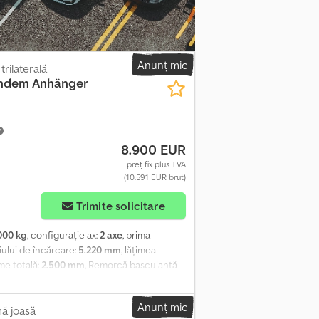
mane!! * a treia mână * Prima înmatriculare:
termediară, erori și modificări rezervate!
 dotărilor suplimentare fără garanție!
hatsApp:
Anunț mic
rilaterală
ndem Anhänger
8.900 EUR
preț fix plus TVA
(10.591 EUR brut)
Trimite solicitare
000 kg
, configurație ax:
2 axe
, prima
iului de încărcare:
5.220 mm
, lățimea
ime totală:
2.500 mm
, Remorcă basculantă
rmei de încărcare: aprox. 2.380 mm Înălțimea
susținere cu înălțime reglabilă - Anvelope
Anunț mic
, împărțiți pe mijloc - Ancore pentru fixarea
ă joasă