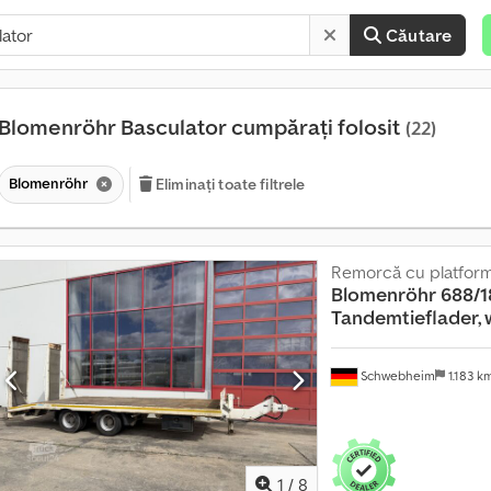
Căutare
Blomenröhr Basculator cumpărați folosit
(22)
Blomenröhr
Eliminați toate filtrele
Remorcă cu platform
Blomenröhr
688/1
Tandemtieflader, 
Schwebheim
1.183 k
1
/
8