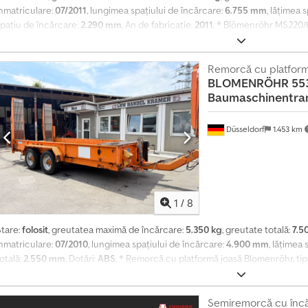
înmatriculare:
07/2011
, lungimea spațiului de încărcare:
6.755 mm
, lățimea 
spațiu de încărcare:
2.290 mm
, An de fabricație:
2011
, * Blömenröhr MS220
idraulic * Greutate totală admisă: 6.450 kg * Greutate la gol: 2.540 kg Dodjz
Anvelope: vezi fotografii * O singură axă * Suspensie pneumatică * Frâne c
reptul de a face greșeli. Aveți întrebări? Contactați-ne pentru consultanță
Remorcă cu platform
BLOMENRÖHR
55
ferim: Vânzare netă pentru firme din UE cu cod valid de TVA intracomunitar,
Baumaschinentran
easing și finanțare. Gestionarea tuturor formalităților vamale. Eliberarea n
entru export. Transport până în port. Toate prețurile afișate pe platforma 
de 19%.
Düsseldorf
1.453 km
1
/
8
Stare:
folosit
, greutatea maximă de încărcare:
5.350 kg
, greutate totală:
7.5
înmatriculare:
07/2010
, lungimea spațiului de încărcare:
4.900 mm
, lățimea
otală:
2.550 mm
, Dotări:
ABS
, * Remorcă cu platformă joasă Blomenröhr, ti
Remorcă de fabricație germană * Inspecția tehnică periodică a expirat la d
Cutie de depozitare în față * Puncte de ancorare * Ruginită
Semiremorcă cu încă