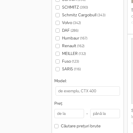
SCHMITZ
(390)
Schmitz Cargobull
(343)
Volvo
(342)
DAF
(286)
Humbaur
(167)
m
Renault
(162)
MEILLER
(132)
Fuso
(123)
SARIS
(116)
Model:
Preț:
-
s
Căutare prețuri brute
I