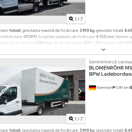
1
/
7
Stare:
folosit
, greutatea maximă de încărcare:
3.910 kg
, greutate totală:
6.4
înmatriculare:
07/2011
, lungimea spațiului de încărcare:
6.740 mm
, lățimea 
spațiu de încărcare:
2.290 mm
, An de fabricație:
2011
, * Blömenröhr MS220
idraulic * Greutate totală admisă: 6.450 kg * Greutate proprie: 2.540 kg * Sa
O singură axă Dkodszh Dlwepfx Ahqsr * Suspensie pneumatică * Frâne cu t
reptul la greșeli Aveți întrebări? Contactați-ne pentru consultanță rapidă, 
Semiremorcă carosa
BLOMENRÖHR
MS
chiziție netă pentru firmele din UE cu cod valid de TVA și pentru clienți din ț
BPW Ladebordwa
estionarea tuturor formalităților vamale. - Eliberarea numerelor de înmatric
ână la port. Toate prețurile afișate pe platforma noastră includ TVA-ul lega
Atzenhain
1.291 km
1
/
7
Stare:
folosit
, greutatea maximă de încărcare:
3.910 kg
, greutate totală:
6.4