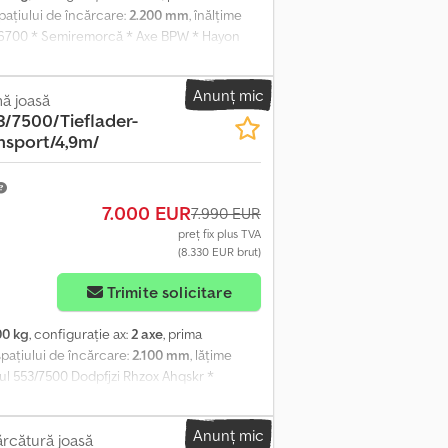
spațiului de încărcare:
2.200 mm
, înălțime
/6700 * Semiremorcă * Axe BPW * Hayon
h Dlqopfx Ahqokr * Sarcină utilă: 3.910 kg *
u tambur * Disponibil imediat * Ne rezervăm
Anunț mic
 rapidă – inclusiv direct prin WhatsApp:
ă joasă
3/7500/Tieflader-
 precum și pentru clienți din țări terțe.
sport/4,9m/
umerelor de înmatriculare provizorii și
de anunțuri sunt prețuri brute și includ TVA
7.000 EUR
7.990 EUR
preț fix plus TVA
(8.330 EUR brut)
Trimite solicitare
00 kg
, configurație ax:
2 axe
, prima
 spațiului de încărcare:
2.100 mm
, lățime
pul 553/7500 Dodpfjzi Rhzox Ahqskr *
ata de 26.05 * Sistem ABS * Rampe fixe *
Anunț mic
rcătură joasă