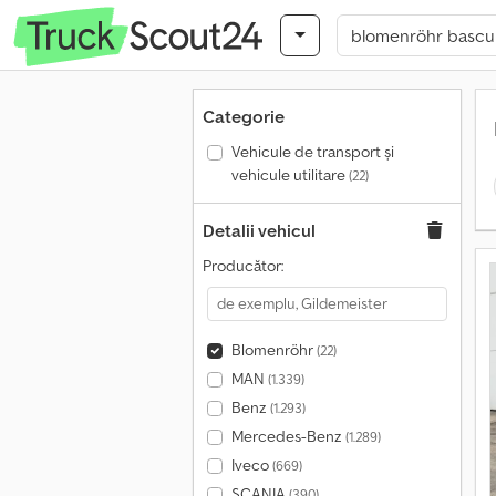
Categorie
Vehicule de transport şi
vehicule utilitare
(22)
Detalii vehicul
Producător:
Blomenröhr
(22)
MAN
(1.339)
Benz
(1.293)
Mercedes-Benz
(1.289)
Iveco
(669)
SCANIA
(390)