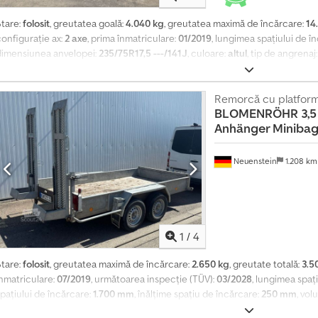
Stare:
folosit
, greutatea goală:
4.040 kg
, greutatea maximă de încărcare:
14
configurație ax:
2 axe
, prima înmatriculare:
01/2019
, lungimea spațiului de î
dimensiunea anvelopei:
235/75R17,5 ---/141J
, culoare:
altul
, tip de angrenaj
235/75R17,5 ---/141J
, dimensiunea anvelopei din spate:
235/75R17,5 ---/141
niciunul
, Dotări:
ABS, frână cu aer comprimat
, Ochiuri de ancorare, -- Rezer
odificări, imagini exemplificative --, Mai multe date la: !, Mai multe detalii 
Remorcă cu platform
BLOMENRÖHR
3,
Anhänger Minibag
Neuenstein
1.208 k
1
/
4
Stare:
folosit
, greutatea maximă de încărcare:
2.650 kg
, greutate totală:
3.5
înmatriculare:
07/2019
, următoarea inspecție (TÜV):
03/2028
, lungimea spaț
pațiului de încărcare:
1.700 mm
, înălțime spațiu de încărcare:
250 mm
, vol
dentificatorul vehiculului pentru solicitări telefonice * Remorcă cu două o