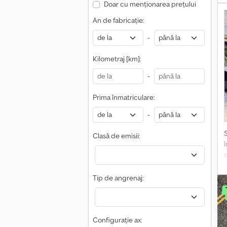
B
Doar cu menționarea prețului
An de fabricație:
-
Kilometraj [km]:
ș
-
Prima înmatriculare:
-
Clasă de emisii:
s
Tip de angrenaj:
P
O
a
Configurație ax: