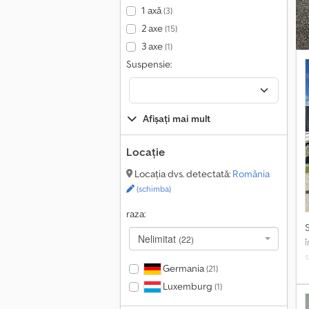
D
1 axă
(3)
0
2 axe
(15)
S
3 axe
(1)
Suspensie:
Afișați mai mult
Locație
Locația dvs. detectată:
România
(schimba)
raza:
Nelimitat
(22)
s
Germania
(21)
t
p
Luxemburg
(1)
d