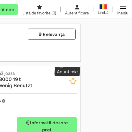
Vinde
Limbă
Listă de favorite
(0)
Autentificare
Meniu
Relevanță
Anunț mic
ă joasă
8000 19 t
wenig Benutzt
m
Informații despre
preț