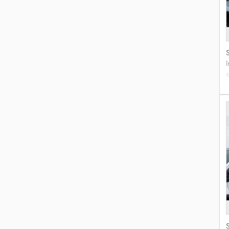
h
d
A
G
p