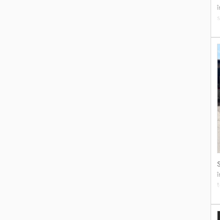
h
d
O
L
p
t