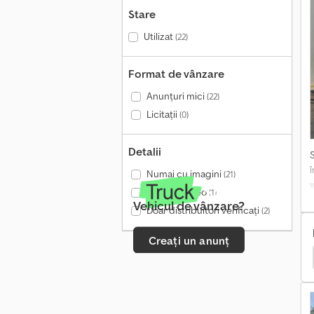
Stare
Utilizat
(22)
Format de vânzare
Anunțuri mici
(22)
Licitații
(0)
Detalii
Numai cu imagini
(21)
Doar cu video
(1)
Vehicul de vânzare?
Doar distribuitori verificați
(2)
Creați un anunț
-
i
Renault Tipper 3 Laturi
Nissan Tipper 3 Laturi
d