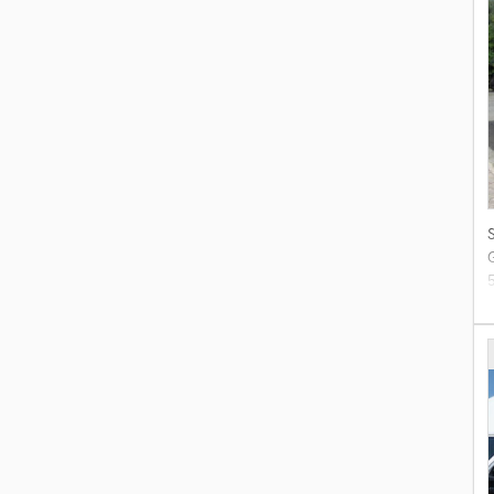
G
5
a
a
u
g