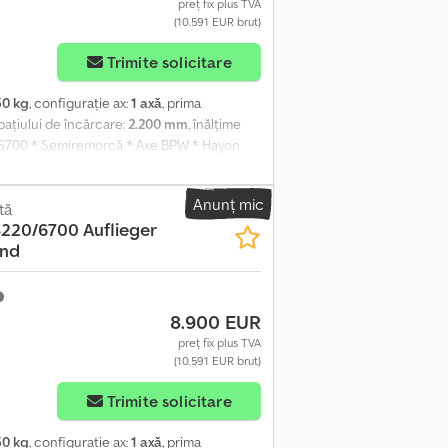
preț fix plus TVA
(10.591 EUR brut)
Trimite solicitare
50 kg
, configurație ax:
1 axă
, prima
spațiului de încărcare:
2.200 mm
, înălțime
/6700 * Semiremorcă * Axe BPW * Hayon
rcină utilă: 3.910 kg * Anvelope: vezi poze *
ambur * Disponibil imediat * Ne rezervăm
Anunț mic
inclusiv direct prin WhatsApp: Oferim: -
tă
220/6700 Auflieger
ări terțe. - Leasing și finanțare. -
nd
ulare provizorii și de export. - Transport
l de 19% și sunt exprimate ca prețuri brute.
8.900 EUR
preț fix plus TVA
(10.591 EUR brut)
Trimite solicitare
50 kg
, configurație ax:
1 axă
, prima