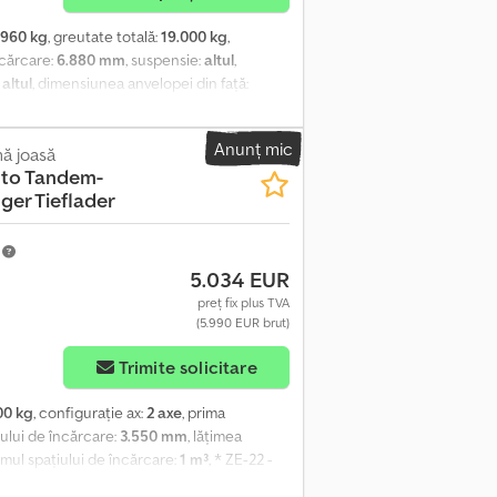
.960 kg
, greutate totală:
19.000 kg
,
ncărcare:
6.880 mm
, suspensie:
altul
,
:
altul
, dimensiunea anvelopei din față:
J
, cabină șofer:
altul
, clasă de emisii:
văm dreptul la erori de tipar, greșeli și
Anunț mic
la: ! Dkedpozrhnqjfx Ahqsr
ă joasă
5 to Tandem-
ger Tieflader
m
5.034 EUR
preț fix plus TVA
(5.990 EUR brut)
Trimite solicitare
00 kg
, configurație ax:
2 axe
, prima
iului de încărcare:
3.550 mm
, lățimea
umul spațiului de încărcare:
1 m³
, * ZE-22 -
sii, cu platformă joasă, de 3500 kg, marca