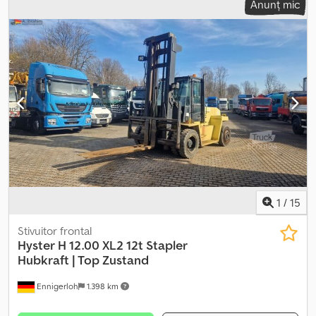
Anunț mic
fabricație:
2014
, număr mașină/vehicul:
YS2K6X20001886543
,
Dotări:
ABS, aer condiționat, încălzitor staționar
, Sunt prezente
mici pete de rugină cauzate de sarea împrăștiată pe asfalt în
timpul iernii; Lipsă cheia pentru încuietoarea bucătăriei. Se
menționează că documentele acestui vehicul provin din Spania;
prin urmare, în cazul unei vânzări în Italia, procedurile de
naționalizare și înmatriculare vor fi responsabilitatea
cumpărătorului. Vehiculul este disponibil la prețul Cumpără Acum
sau se poate trimite o ofertă și începe o negociere. Crjdpfx
Aozfpppegyjf
1
/
15
Stivuitor frontal
Hyster
H 12.00 XL2 12t Stapler
Hubkraft | Top Zustand
Ennigerloh
1.398 km