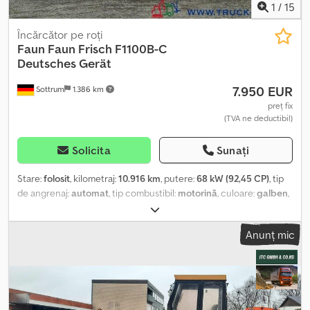
1
/
15
Încărcător pe roți
Faun
Faun Frisch F1100B-C
Deutsches Gerät
7.950 EUR
Sottrum
1.386 km
preț fix
(TVA ne deductibil)
Solicita
Sunați
Stare:
folosit
, kilometraj:
10.916 km
, putere:
68 kW (92,45 CP)
, tip
de angrenaj:
automat
, tip combustibil:
motorină
, culoare:
galben
,
greutate totală:
8.200 kg
, greutatea goală:
3.700 kg
, greutatea
maximă de încărcare:
4.500 kg
, configurație ax:
4x4
, număr de
Anunț mic
locuri:
1
, prima înmatriculare:
03/1981
, frâne:
altul
, An de fabricație:
1981
, ore de funcționare:
10.916 h
, cabină șofer:
cabina de zi
,
Dotări:
cabină, lopată standard, protector de cap, tracțiune
integrală
, * Echipament german * Stare: vezi fotografiile * 10.916
ore de funcționare Credov Efnlepfx Agyjf * Încărcător frontal
Faun Frisch F1100B-C * Tracțiune integrală 4x4 * Cupă aprox. 1,3m³