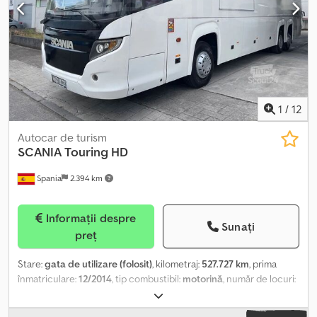
PENTRU EXPORT SE PLĂTEȘTE DOAR PREȚUL NET!!!!! TOATE
INFORMAȚIILE SUNT FĂRĂ GARANȚIE, ÎN SPECIAL CELE PRIVIND
ECHIPAREA ȘI ACCESORIILE. Baza tuturor contractelor de
vânzare, facturilor, facturilor proforme, comenzilor și discuțiilor de
vânzare o constituie termenii și condițiile noastre generale (vezi
secțiunea 'Impressum'). Codpfx Aerbcw Aegyorf
1
/
12
Autocar de turism
SCANIA
Touring HD
Spania
2.394 km
Informații despre
Sunați
preț
Stare:
gata de utilizare (folosit)
, kilometraj:
527.727 km
, prima
înmatriculare:
12/2014
, tip combustibil:
motorină
, număr de locuri:
57
, configurație ax:
3 axe
, clasă de emisii:
Euro 6
, culoare:
alb
,
frâne:
retarder
, dimensiunea anvelopei:
295/80 R22.5
, An de