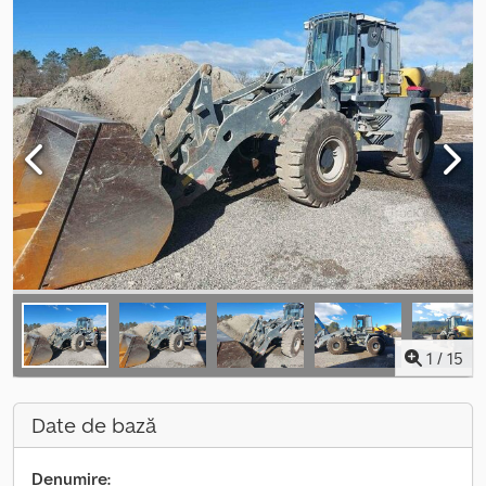
1
/
15
Date de bază
Denumire: