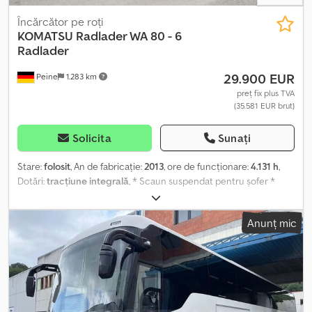
Încărcător pe roți
KOMATSU
Radlader WA 80 - 6
Radlader
29.900 EUR
Peine
1.283 km
preț fix plus TVA
(35.581 EUR brut)
Solicita
Sunați
Stare:
folosit
, An de fabricație:
2013
, ore de funcționare:
4.131 h
,
Dotări:
tracțiune integrală
, * Scaun suspendat pentru șofer *
Eșapament în spatele cabinei * Cuplaj de manevrare ----
Construcție: cabină ROPS pentru șofer, încălzită, lunetă cu
Anunț mic
dezaburire, motor Komatsu diesel cu 4 cilindri, 50 kW, 20 km/h,
direcție articulată, transmisie hidrostatică, sistem hidraulic de
cuplare rapidă, 2 conexiuni hidraulice suplimentare, înălțime
maximă de descărcare: aprox. 2.420 mm. Accesorii: cupă
1m³/greutate: 422 kg, furcă pentru paleți cu capacitate de
încărcare de 2.500 kg. Vânzare doar către persoane juridice.