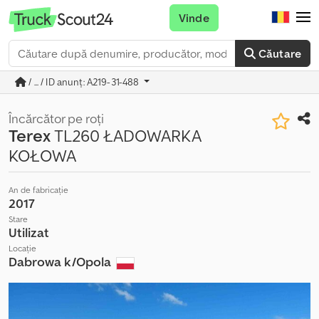
Vinde
Căutare
/ ... / ID anunț: A219-31-488
Încărcător pe roți
Terex
TL260 ŁADOWARKA
KOŁOWA
An de fabricație
2017
Stare
Utilizat
Locație
Dabrowa k/Opola