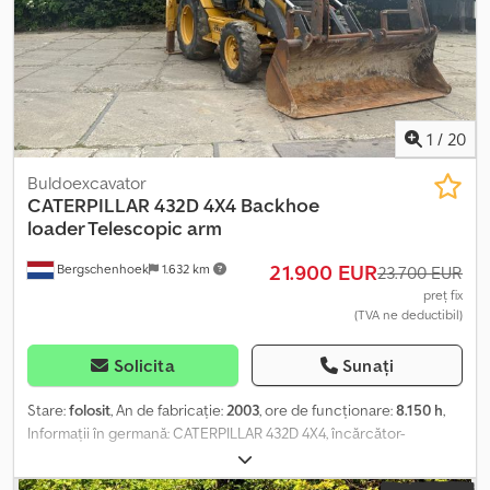
trimite propria ofertă și demara o negociere.
1
/
20
Buldoexcavator
CATERPILLAR
432D 4X4 Backhoe
loader Telescopic arm
21.900 EUR
Bergschenhoek
1.632 km
23.700 EUR
preț fix
(TVA ne deductibil)
Solicita
Sunați
Stare:
folosit
, An de fabricație:
2003
, ore de funcționare:
8.150 h
,
Informații în germană: CATERPILLAR 432D 4X4, încărcător-
excavator cu braț telescopic Tip: Încărcător-excavator An: 2003
Ore: 8.150 ore Număr de identificare fiscală: Vehicul supus TVA,