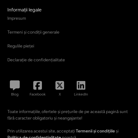
Informații legale
Impresum
Termeni și condiții generale
Regulile pieței
Declarație de confidențialitate
Blog
Facebook
X
LinkedIn
Toate informațiile, ofertele și prețurile de pe această pagină sunt
fără caracter obligatoriu și neangajante!
Prin utilizarea acestui site, acceptați
Termenii și condițiile
și
Politica de confidențialitate
noastră.