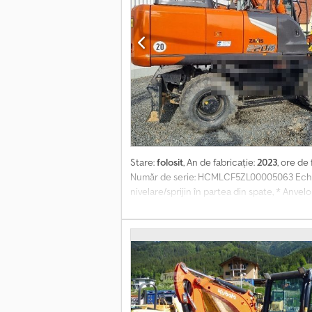
Stare:
folosit
, An de fabricație:
2023
, ore de
Număr de serie: HCMLCF5ZL00005063 Echipar
nivelare/sprijin în partea din spate, * Anve
standard de 2610 mm, Csdpfx Ajrzm Emoa Usrf
siguranța în caz de cădere OQ70 și OQ70/55,
schimbare rapidă OQ70-80 pentru excavatoare
Instalare electro-hidraulică a unității de s
utilaj, se reglează pentru presiune înaltă 
benă de excavare pivotantă