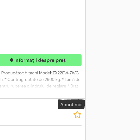
Informații despre preț
 - Producător: Hitachi Model: ZX220W-7WG
h, * Contragreutate de 2600 kg, * Lamă de
pentru ruperea cilindrului de reglare * Braț
Quick - Dispozitiv de testare pentru
nuri A/B, rotație clește din unitatea de
Anunț mic
, în partea stângă, în sensul de deplasare -
ja sistem de control al schimbului rapid pe
de montaj 3/4" pentru manșon cu șurub * 1 x