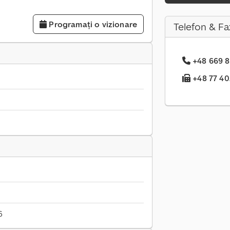
Programați o vizionare
Telefon & Fa
+48 669 8.
+48 77 40.
6