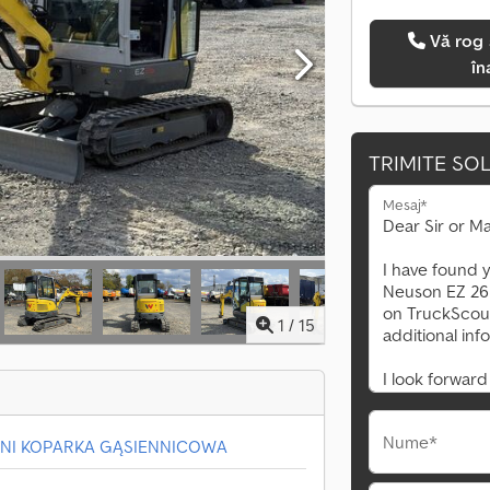
Vă rog să mă sunați
în
TRIMITE SOL
Mesaj*
1
/
15
Nume*
MINI KOPARKA GĄSIENNICOWA