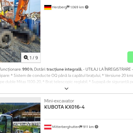
Herzberg
1.069 km
1
/
9
 funcționare:
990 h
, Dotări:
tracțiune integrală
, - UTILAJ LA ÎNREGISTRARE
e: * Sistem de conducte OQ până la capătul brațului, * Versiune 20 km/
lope duble Mitas 11.00-20, * Braț telescopic reglabil, * Supapă de siguranță 
 inclusiv: * 1 x sistem de schimbare rapidă complet hidraulic OQ70-55 Oil 
 180 de grade cu mecanism de antrenare, pentru SH I și SH II - Set de furtu
 cu șenile - Set EVA cu indicatori vizuali - Cârlig de încărcare de 10 tone
Mini-excavator
KUBOTA
KX016-4
chimbare rapidă, inclusiv montarea unității de presiune joasă, dacă există de
- Set de instrumente speciale: instrument de montaj manșon 1", instrument 
Mitterberghutten
911 km