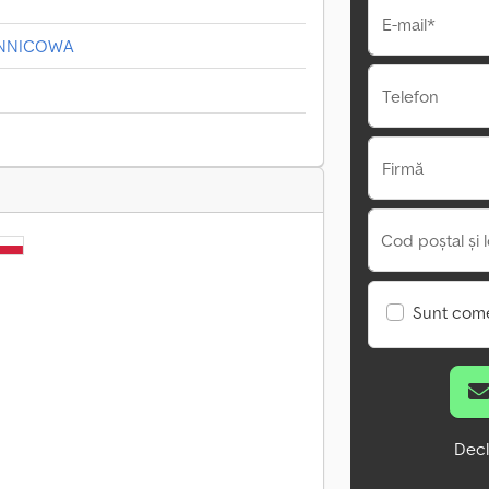
E-mail*
ENNICOWA
Telefon
Firmă
Cod poștal și l
Sunt come
Decl