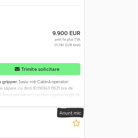
9.900 EUR
preț fix plus TVA
(11.781 EUR brut)
Trimite solicitare
u gripper
, Șasiu: roți Cabină operator:
 săpare, cu dinți ID:116943 11621 ore de
onal Avem permanent pe stoc o gamă largă de
oar către persoane juridice, ne rezervăm
fii. Crjdov S Nr Uopfx Aa Usf
Anunț mic