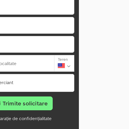
Teren
ocalitate
rciant
Trimite solicitare
arație de confidențialitate