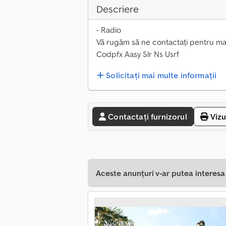
Descriere
- Radio
Vă rugăm să ne contactați pentru mai 
Codpfx Aasy Slr Ns Usrf
Solicitați mai multe informații
Contactați furnizorul
Vizu
Aceste anunțuri v-ar putea interes