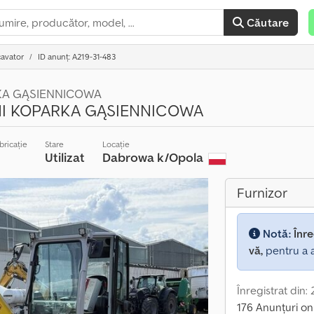
Căutare
avator
ID anunț: A219-31-483
RKA GĄSIENNICOWA
NI KOPARKA GĄSIENNICOWA
bricație
Stare
Locație
Utilizat
Dabrowa k/Opola
Furnizor
Notă:
Înre
vă,
pentru a a
Înregistrat din:
176 Anunțuri on