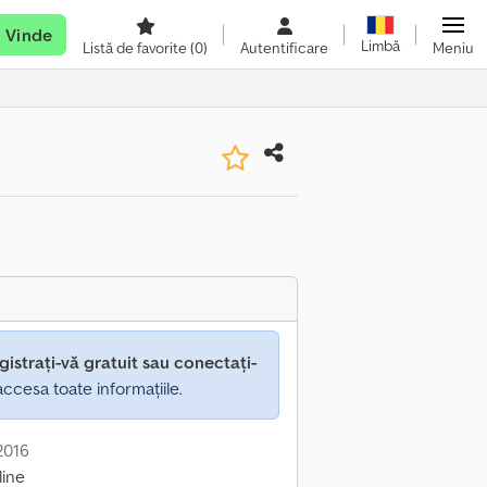
Vinde
Limbă
Listă de favorite
(0)
Autentificare
Meniu
gistrați-vă gratuit sau conectați-
ccesa toate informațiile.
 2016
line