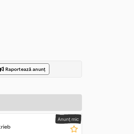
Raportează anunț
Anunț mic
trieb