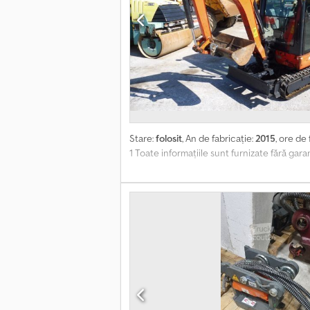
Stare:
folosit
, An de fabricație:
2015
, ore de
1 Toate informațiile sunt furnizate fără gar