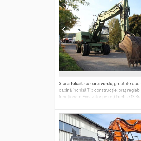
Stare:
folosit
, culoare:
verde
, greutate oper
cabină închisă Tip construcție: braț reglab
funcționare Excavator pe roți Fuchs 713 Br
vehicule second-hand. Găsiți mai multe ofer
dreptul la erori și vânzare intermediară. Rec