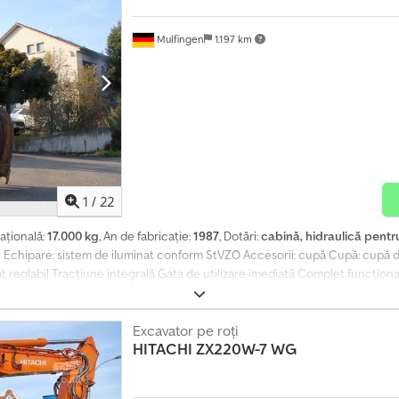
Mulfingen
1.197 km
1
/
22
ațională:
17.000 kg
, An de fabricație:
1987
, Dotări:
cabină, hidraulică pentr
il Echipare: sistem de iluminat conform StVZO Accesorii: cupă Cupă: cupă de
aț reglabil Tracțiune integrală Gata de utilizare imediată Complet funcți
te din portofoliul nostru pe site-ul nostru. Ofertă neangajantă, vânzare d
lamele și siglele firmelor de pe vehicule pot fi modificate digital pe fotogra
Excavator pe roți
HITACHI
ZX220W-7 WG