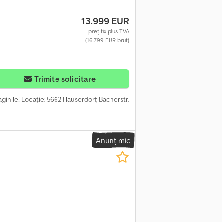
13.999 EUR
preț fix plus TVA
(16.799 EUR brut)
Trimite solicitare
aginile! Locație: 5662 Hauserdorf, Bacherstr.
Anunț mic