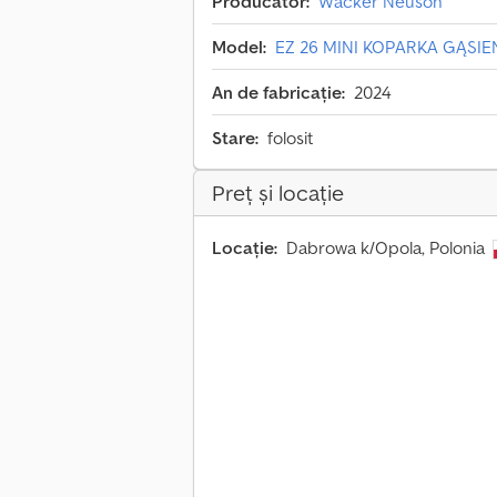
Producător:
Wacker Neuson
Model:
EZ 26 MINI KOPARKA GĄSI
An de fabricație:
2024
Stare:
folosit
Preț și locație
Locație:
Dabrowa k/Opola, Polonia