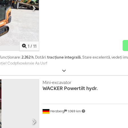
1
/
11
 funcționare:
2.262 h
, Dotări:
tracțiune integrală
, Stare excelentă, vedeți im
anție! Codpfxowknxie Aa Usrf
Mini-excavator
WACKER
Powertilt hydr.
Herzberg
1.069 km