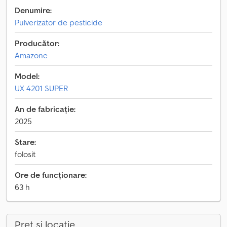
Denumire:
Pulverizator de pesticide
Producător:
Amazone
Model:
UX 4201 SUPER
An de fabricație:
2025
Stare:
folosit
Ore de funcționare:
63 h
Preț și locație