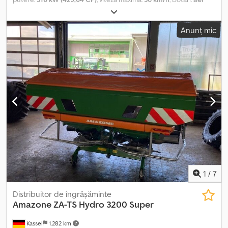
condiționat, cabină, computer de bord
, Ore de funcționare:
2650, Ore tambur / rotor: 1420, Compensare pantă, Transmisie
Anunț mic
hidrostatică_____Motor: John Deere, motor cu 6 cilindri, 9,0 L, 317
kW (cca. 431 CP)Viteză de deplasare: 30 km/hVolum buncăr de
boabe: 10.600 litriRotor: diametru 762 mmViteză de descărcare:
aprox. 110 litri/secundăRezervor de combustibil: 950 litriFără
hederDotări:Cabină: cabină premium cu display mare, aer
condiționat și radio cu sistem hands-freeGPS: inclusiv măsurare
randament și umiditateComputer de bord: monitorizarea tuturor
parametrilor importanți ai utilajuluiControl al debitului:
optimizarea performanței de recoltareMăsurarea pierderilor:
minimizarea pierderilor la recoltareContor hectare: monitorizarea
suprafețeiDispozitiv de inversare: deblocare rapidă a
înfundărilorCompensare pendulară: stabilitate pe teren
denivelatTocator paie: tocător premium cu 100 de cuțite și
distribuitor radialLocație: client Csdpfx Afowgpf Asnsha
1
/
7
Distribuitor de îngrășăminte
Amazone
ZA-TS Hydro 3200 Super
Kassel
1.282 km