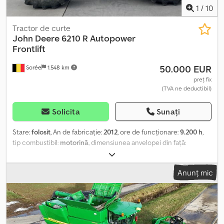
1
/
10
Tractor de curte
John Deere
6210 R Autopower
Frontlift
50.000 EUR
Sorée
1.548 km
preț fix
(TVA ne deductibil)
Solicita
Sunați
Stare:
folosit
, An de fabricație:
2012
, ore de funcționare:
9.200 h
,
tip combustibil:
motorină
, dimensiunea anvelopei din față:
600/65R28
, dimensiunea anvelopei din spate:
650/65R42
, Dotări:
cabină
, ref: 7292 1552 Transmisie Autopower 2059 Suspensie
Anunț mic
cabină HCS 2123 Scaun cu aer Comfort D63 C 2511 Oglindă
telescopică Dreapta + Stânga 2624 Uși panoramice Dr + Stânga
3240 Pompă hidraulică 155 l/min 3326 2 distribuitoare electro-
hidraulice tip 350 833H 3° distribuitor electro-hidraulic tip 350
3832 Priză de putere 540/540E/1000E rpm 4420 Stabilizatori Dr +