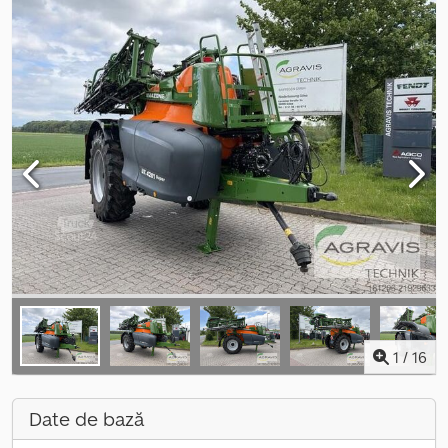
1
/
16
Date de bază