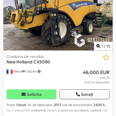
orice tip de utilaje profesionale, evaluarea fiind rapidă și plata
imediată. Vă așteptăm cu plăcere în noile noastre birouri situate
pe strada Route d’Eschau nr. 17, 67400 ILLKIRCH-GRAFFENSTADEN
Dispunem de un parc cu o suprafață de peste 100.000 m² la sud
de Strasbourg și un atelier complet echipat, având peste 350 de
echipamente în stoc, inclusiv utilaje de construcții, manipulare,
agricole, vehicule grele, autoturisme și autoutilitare, cu stocuri
reînnoite lunar. Codpfxetvbbds Afnjha *Descrierea este oferită cu
rezervă pentru eventuale erori. Putere: 185 CP (DIN) Număr
1
/
15
tracțiune: 4x4 Tip transmisie: Powershift Putere: 136 kW
Combina de recoltat
New Holland
CX5090
46.000 EUR
Illkirch
1.332 km
preț fix
(TVA ne deductibil)
Solicita
Sunați
Stare:
folosit
, An de fabricație:
2013
, ore de funcționare:
2.600 h
,
tip combustibil:
motorină
, Dotări:
a avut un accident, cabină
, ref:
250036 ! Echipament avariat / Damaged Equipment /