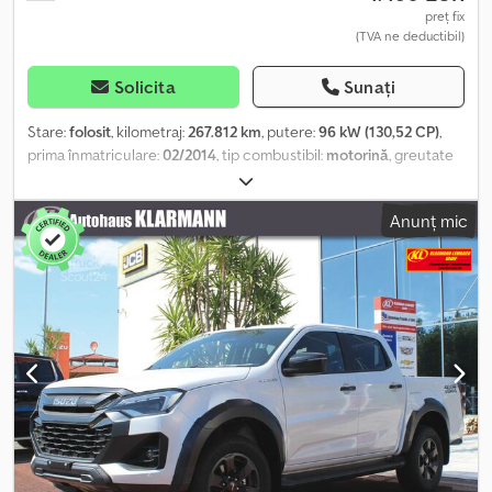
preț fix
(TVA ne deductibil)
Solicita
Sunați
Stare:
folosit
, kilometraj:
267.812 km
, putere:
96 kW (130,52 CP)
,
prima înmatriculare:
02/2014
, tip combustibil:
motorină
, greutate
totală:
3.500 kg
, culoare:
alb
, tip de angrenaj:
mecanic
, clasă de
emisii:
Euro 5
, număr de locuri:
7
, An de fabricație:
2014
, Dotări:
Anunț mic
ABS, a avut un accident, filtru de particule, program electronic
de stabilitate (ESP), închidere centralizată
, * Motorul pornește
dar scoate zgomote / Defect motor * Primul proprietar Echipare
specială: Suspensie spate întărită, pregătire pentru radio, 4
difuzoare Dotări suplimentare: Airbag șofer, control al tracțiunii
(ASR), computer de bord, spațiu de depozitare plafon / galerie
depozitare plafon față, caroserie: platformă dublă cabină
standard, motor 2,2 L - 96 kW HDi FAP KAT, ampatament 4035 mm,
emisii reduse conform normei Euro 5, tapițerie: material textil,
scaune în cabina șoferului: banchetă dublă pasager cu tetiere
Chsdoy Ucqnopfx Afnoa