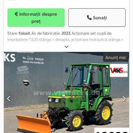
Informații despre
Sunați
preț
Stare:
folosit
, An de fabricație:
2023
, Acționare set cupă de
împrăștiere TS20 stânga + dreapta, acționare hidraulică stânga +
dreapta cu Auto TS / și FlowControl disc principal stânga +
dreapta cu AutoTS, protecție pentru țevi, suport rulant și
Anunț mic
dispozitiv de parcare pivotant, iluminare de lucru, senzor de
înclinare pentru sistemul de cântărire / 16 buc EasyCheck.
Chsdot A Tzwopfx Afnoa