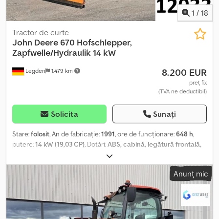
1
/
18
Tractor de curte
John Deere
670 Hofschlepper,
Zapfwelle/Hydraulik 14 kW
8.200 EUR
Legden
1.479 km
preț fix
(TVA ne deductibil)
Solicita
Sunați
Stare:
folosit
, An de fabricație:
1991
, ore de funcționare:
648 h
,
putere:
14 kW (19,03 CP)
, Dotări:
ABS, cabină, legătură frontală,
tracțiune integrală
, John Deere 670 – Tractor pentru utilizare în
ferme * priză de putere spate cu variație continuă * sistem de
Anunț mic
ridicare față * sistem hidraulic frontal * sistem de ridicare spate *
tracțiune integrală cuplabilă * lamă de zăpadă pivotantă Date
tehnice: * Motor: Yanmar, 3 cilindri, diesel * Putere: 14,4 kW *
Cilindree: 0,9 l * Greutate: aprox. 843 kg * Viteza maximă: aprox.
16,7 km/h * Anvelope față: 6-12 * Anvelope spate: 9.5-16 *