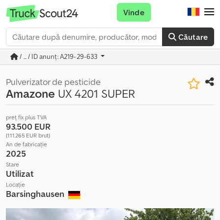
Vinde
Căutare
/ ... / ID anunț: A219-29-633
Pulverizator de pesticide
Amazone
UX 4201 SUPER
preț fix plus TVA
93.500 EUR
(111.265 EUR brut)
An de fabricație
2025
Stare
Utilizat
Locație
Barsinghausen