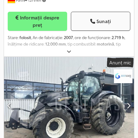
Fürth
1.275 km
Termen de livrare (zile): 1 Codpfxjxtqzpj Afnjha
Informații despre
Sunați
preț
Stare:
folosit
, An de fabricație:
2007
, ore de funcționare:
2.719 h
,
înălțime de ridicare:
12.000 mm
, tip combustibil:
motorină
, tip
catarg:
telescopic
, înălțime de construcție:
2.590 mm
, putere:
61,5 kW (83,62 CP)
, producător de motoare:
Perkins
, lățimea
Anunț mic
şasiului furcii:
1.100 mm
, lungimea furcii:
1.200 mm
, starea
anvelopelor:
98 procent
, înălțime totală:
2.590 mm
, lungime totală:
6.890 mm
, lățime totală:
2.400 mm
, culoare:
roșu
, dimensiunea
anvelopei:
15.5 / 80 - 24
, Dotări:
braț reglabil, cabină, cuplaj
remorcă, furci de palet, iluminat, protector de cap, tracțiune
integrală
, Stivuitor telescopic pentru teren accidentat MANITOU,
tip: MT 1235 S Serie III-E2 - 4x4x4, pus în funcțiune prima dată în
2008, FORȚĂ DE RIDICARE: 3.500 kg, ÎNĂLȚIME DE RIDICARE: 12,00
m, FURCI LUNGI (lungime furcă: 1.200 mm / lățime prindere: 1.100
mm) – GRILAJ DE PROTECȚIE A SARCINII, SCHIMBĂTOR RAPID,
HIDRAULICĂ SUPLIMENTARĂ, motor diesel PERKINS în 4 cilindri
(tip: 2160/2200 – 83,64 CP / 61,50 kW la 2.200 rpm), tracțiune