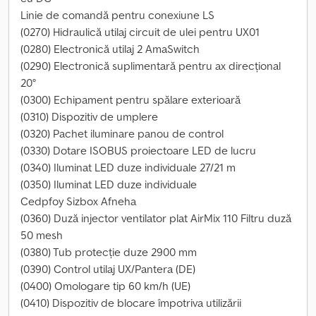
Linie de comandă pentru conexiune LS
(0270) Hidraulică utilaj circuit de ulei pentru UX01
(0280) Electronică utilaj 2 AmaSwitch
(0290) Electronică suplimentară pentru ax direcțional
20°
(0300) Echipament pentru spălare exterioară
(0310) Dispozitiv de umplere
(0320) Pachet iluminare panou de control
(0330) Dotare ISOBUS proiectoare LED de lucru
(0340) Iluminat LED duze individuale 27/21 m
(0350) Iluminat LED duze individuale
Cedpfoy Sizbox Afneha
(0360) Duză injector ventilator plat AirMix 110 Filtru duză
50 mesh
(0380) Tub protecție duze 2900 mm
(0390) Control utilaj UX/Pantera (DE)
(0400) Omologare tip 60 km/h (UE)
(0410) Dispozitiv de blocare împotriva utilizării