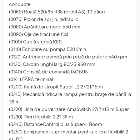
conducte
(0060) Roată 520/85 R38 (profil AS), 10 găuri
(0070) Picior de sprijin, hidraulic
(0080) Apărătoare noroi 550 mm
(0090) Oje de tracțiune fixă
(0100) Cuplă sferică K80
(0110) Echipare cu pompă 520 l/min
(0120) Antrenare pompă prin priză de putere 540 rpm
(0130) Cardan unghi larg 80/25 960 mm
(0140) Consolă de comandă ISOBUS
(0141) FĂRĂ terminal
(0200) Ramă de stropit Super-L2 27/21/15 m
(0210) Mecanică ridicare rampă pentru brațe de până la
36 m
(0220) Linia de pulverizare AmaSwitch 27/21/15 m Super
(0230) Plieri flexibile 2 21-36 m
(0240) DistanceControl plus Super-L Boom
(0250) Echipament suplimentar pentru pliere flexibilă 2
cu DC