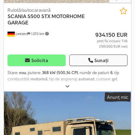
Rulotă/autocaravană
SCANIA
S500 STX MOTORHOME
GARAGE
934.150 EUR
Leezen
1.370 km
preț fix inclusiv TVA
(785.000 EUR net)
Solicita
Sunați
Stare:
nou
, putere:
368 kW (500,34 CP)
, număr de paturi:
6
, tip
combustibil:
motorină
, tip de angrenaj:
automat
, culoare:
gri
,
configurație ax:
3 axe
, clasă de emisii:
Euro 6
, greutate totală:
26.000 kg
, An de fabricație:
2025
, Dotări:
ABS, aer condiționat,
Anunț mic
baie, program electronic de stabilitate (ESP), sistem de
navigație, închidere centralizată, încălzitor staționar
, SCANIA S
500 STX Motorhome cu garaj // Vehicul nou // ----Echipare
interioară: * Asistent parcare (față, spate, cameră 360°) * Pat fix *
Aer condiționat automat * Volan din piele * Senzor lumină * Volan
multifuncțional * Sistem de navigație * Radio (DAB_RADIO, TUNER)