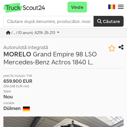
Vinde
Căutare
/ ... / ID anunț: A219-25-213
Autorulotă integrată
MORELO
Grand Empire 98 LSO
Mercedes-Benz Actros 1840 L,
preț fix inclusiv TVA
659.900 EUR
(554.538 EUR net)
Stare
Nou
Locație
Dülmen