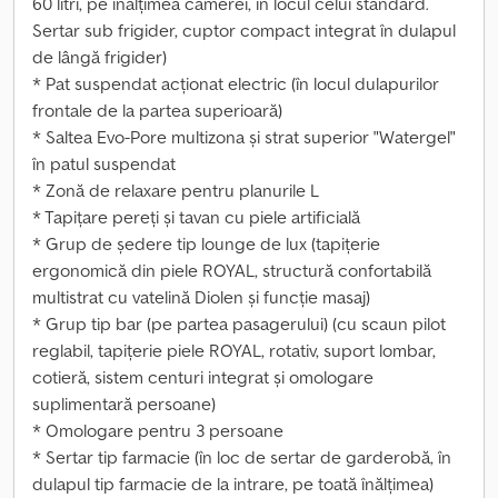
60 litri, pe înălțimea camerei, în locul celui standard.
Sertar sub frigider, cuptor compact integrat în dulapul
de lângă frigider)
* Pat suspendat acționat electric (în locul dulapurilor
frontale de la partea superioară)
* Saltea Evo-Pore multizona și strat superior "Watergel"
în patul suspendat
* Zonă de relaxare pentru planurile L
* Tapițare pereți și tavan cu piele artificială
* Grup de ședere tip lounge de lux (tapițerie
ergonomică din piele ROYAL, structură confortabilă
multistrat cu vatelină Diolen și funcție masaj)
* Grup tip bar (pe partea pasagerului) (cu scaun pilot
reglabil, tapițerie piele ROYAL, rotativ, suport lombar,
cotieră, sistem centuri integrat și omologare
suplimentară persoane)
* Omologare pentru 3 persoane
* Sertar tip farmacie (în loc de sertar de garderobă, în
dulapul tip farmacie de la intrare, pe toată înălțimea)