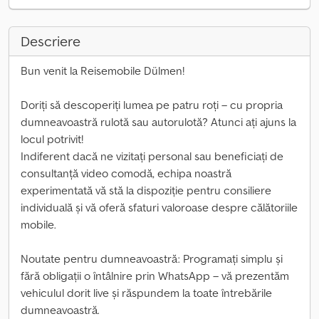
Descriere
Bun venit la Reisemobile Dülmen!
Doriți să descoperiți lumea pe patru roți – cu propria
dumneavoastră rulotă sau autorulotă? Atunci ați ajuns la
locul potrivit!
Indiferent dacă ne vizitați personal sau beneficiați de
consultanță video comodă, echipa noastră
experimentată vă stă la dispoziție pentru consiliere
individuală și vă oferă sfaturi valoroase despre călătoriile
mobile.
Noutate pentru dumneavoastră: Programați simplu și
fără obligații o întâlnire prin WhatsApp – vă prezentăm
vehiculul dorit live și răspundem la toate întrebările
dumneavoastră.