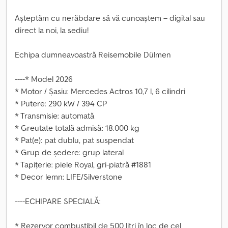
Așteptăm cu nerăbdare să vă cunoaștem – digital sau
direct la noi, la sediu!
Echipa dumneavoastră Reisemobile Dülmen
----* Model 2026
* Motor / Șasiu: Mercedes Actros 10,7 l, 6 cilindri
* Putere: 290 kW / 394 CP
* Transmisie: automată
* Greutate totală admisă: 18.000 kg
* Pat(e): pat dublu, pat suspendat
* Grup de ședere: grup lateral
* Tapițerie: piele Royal, gri-piatră #1881
* Decor lemn: LIFE/Silverstone
----ECHIPARE SPECIALĂ:
* Rezervor combustibil de 500 litri în loc de cel