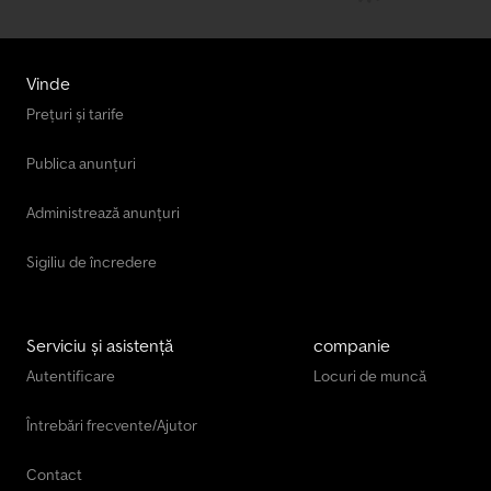
finanțăriiSolicitarea plăcuțelor de exportTransferul
vehiculelorÎnregistrarea vehiculelorRecuperarea și transportul
vehiculelor----ECHIPA DVS. VTS
Vinde
Prețuri și tarife
Publica anunțuri
Administrează anunțuri
Sigiliu de încredere
Serviciu și asistență
companie
Autentificare
Locuri de muncă
Întrebări frecvente/Ajutor
Contact