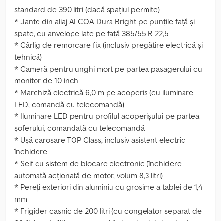
standard de 390 litri (dacă spațiul permite)
* Jante din aliaj ALCOA Dura Bright pe punțile față și
spate, cu anvelope late pe față 385/55 R 22,5
* Cârlig de remorcare fix (inclusiv pregătire electrică și
tehnică)
* Cameră pentru unghi mort pe partea pasagerului cu
monitor de 10 inch
* Marchiză electrică 6,0 m pe acoperiș (cu iluminare
LED, comandă cu telecomandă)
* Iluminare LED pentru profilul acoperișului pe partea
șoferului, comandată cu telecomandă
* Ușă carosare TOP Class, inclusiv asistent electric
închidere
* Seif cu sistem de blocare electronic (închidere
automată acționată de motor, volum 8,3 litri)
* Pereți exteriori din aluminiu cu grosime a tablei de 1,4
mm
* Frigider casnic de 200 litri (cu congelator separat de