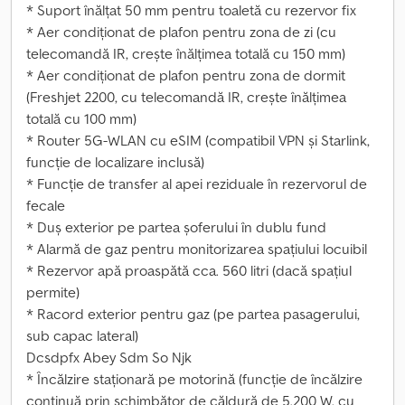
* Suport înălțat 50 mm pentru toaletă cu rezervor fix
* Aer condiționat de plafon pentru zona de zi (cu
telecomandă IR, crește înălțimea totală cu 150 mm)
* Aer condiționat de plafon pentru zona de dormit
(Freshjet 2200, cu telecomandă IR, crește înălțimea
totală cu 100 mm)
* Router 5G-WLAN cu eSIM (compatibil VPN și Starlink,
funcție de localizare inclusă)
* Funcție de transfer al apei reziduale în rezervorul de
fecale
* Duș exterior pe partea șoferului în dublu fund
* Alarmă de gaz pentru monitorizarea spațiului locuibil
* Rezervor apă proaspătă cca. 560 litri (dacă spațiul
permite)
* Racord exterior pentru gaz (pe partea pasagerului,
sub capac lateral)
Dcsdpfx Abey Sdm So Njk
* Încălzire staționară pe motorină (funcție de încălzire
continuă prin schimbător de căldură de 5.200 W, cu