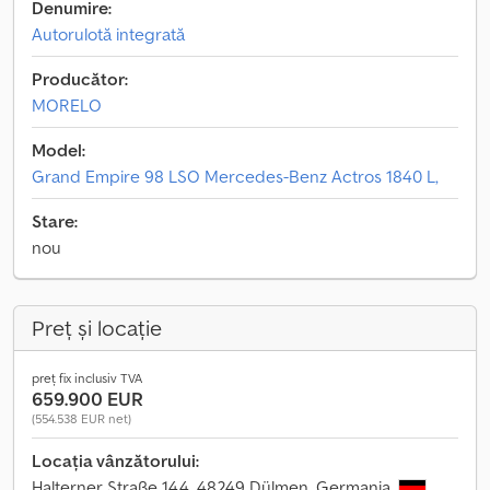
Denumire:
Autorulotă integrată
Producător:
MORELO
Model:
Grand Empire 98 LSO Mercedes-Benz Actros 1840 L,
Stare:
nou
Preț și locație
preț fix inclusiv TVA
659.900 EUR
(554.538 EUR net)
Locația vânzătorului:
Halterner Straße 144, 48249 Dülmen, Germania