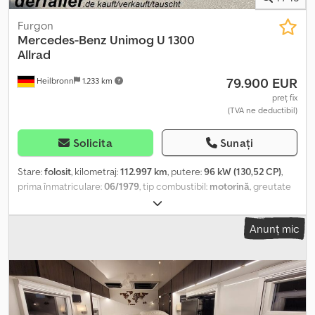
Furgon
Mercedes-Benz
Unimog U 1300
Allrad
79.900 EUR
Heilbronn
1.233 km
preț fix
(TVA ne deductibil)
Solicita
Sunați
Stare:
folosit
, kilometraj:
112.997 km
, putere:
96 kW (130,52 CP)
,
prima înmatriculare:
06/1979
, tip combustibil:
motorină
, greutate
totală:
7.490 kg
, configurație ax:
2 axe
, culoare:
alb
, tip de
angrenaj:
mecanic
, suspensie:
altul
, număr de locuri:
5
, lungime
Anunț mic
totală:
6.700 mm
, Dotări:
baie, pilot automat de viteză, tracțiune
integrală, încălzitor staționar
, Pat fix, pat supraetajat, duș separat,
grup central de șezut, vehicul de epocă, radio, servodirecție,
inspecție tehnică/HU și AU nouă, U1300 cu omologare istorică (H),
cutie de viteze manuală, motor diesel, tracțiune integrală, 4
rezervoare diesel de 125 L + 70 L pentru încălzirea staționară,