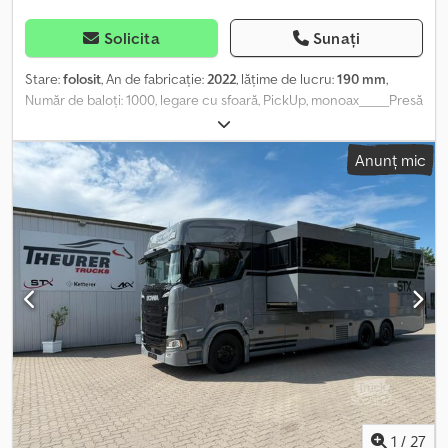
Solicita
Sunați
Stare:
folosit
, An de fabricație:
2022
, lăţime de lucru:
190 mm
,
Număr de baloți: 1000, legare cu sfoară, PickUp, monoax_____Presă
de înaltă presiune MF 1840- lățime PickUp 1,90 m- dimensiuni
balot 46 x 36 cm și lungime de la 0,70 m la 1,30 m- anvelope
Anunț mic
31x13,5x15,8- ventilator pentru legător- legare cu sfoară-
presiunea balotului reglabilă hidraulic, locație depozitare: client
Dsdpfx Abjw Ibcns Njck
1
/
27