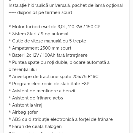
Instalație hidraulică universală, pachet de iarnă opțional
----- disponibil pe termen scurt
* Motor turbodiesel de 3,0L, 110 KW / 150 CP
* Sistem Start / Stop automat
* Cutie de viteze manuală cu 5 trepte
* Ampatament 2500 mm scurt
* Baterii 2x 12V / 100Ah fără întreținere
* Puntea spate cu roți duble, blocare automată a
diferențialului
* Anvelope de tracțiune spate 205/75 R16C
* Program electronic de stabilitate ESP
* Asistent de menținere a benzii
* Asistent de frânare aebs
* Asistent la viraj
* Airbag șofer
* ABS cu distribuție electronică a forței de frânare
* Faruri de ceață halogen