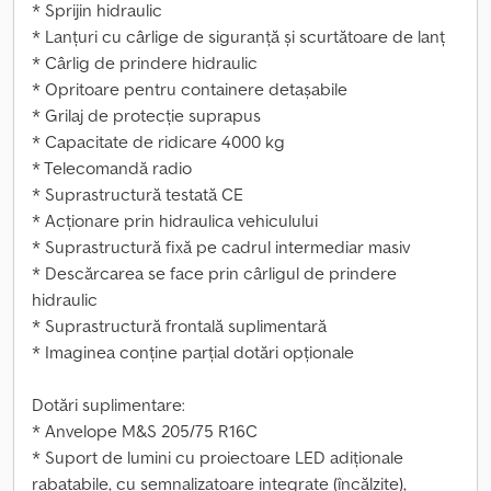
* Sprijin hidraulic
* Lanțuri cu cârlige de siguranță și scurtătoare de lanț
* Cârlig de prindere hidraulic
* Opritoare pentru containere detașabile
* Grilaj de protecție suprapus
* Capacitate de ridicare 4000 kg
* Telecomandă radio
* Suprastructură testată CE
* Acționare prin hidraulica vehiculului
* Suprastructură fixă pe cadrul intermediar masiv
* Descărcarea se face prin cârligul de prindere
hidraulic
* Suprastructură frontală suplimentară
* Imaginea conține parțial dotări opționale
Dotări suplimentare:
* Anvelope M&S 205/75 R16C
* Suport de lumini cu proiectoare LED adiționale
rabatabile, cu semnalizatoare integrate (încălzite),