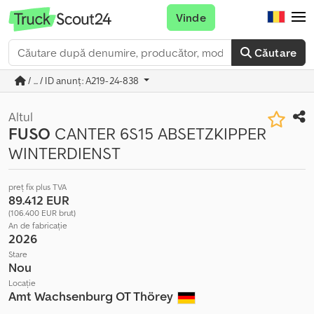
Vinde
Căutare
/ ... / ID anunț: A219-24-838
Altul
FUSO
CANTER 6S15 ABSETZKIPPER
WINTERDIENST
preț fix plus TVA
89.412 EUR
(106.400 EUR brut)
An de fabricație
2026
Stare
Nou
Locație
Amt Wachsenburg OT Thörey