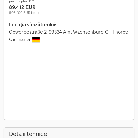
preț fix plus TVA
89.412 EUR
(106.400 EUR brut)
Locația vânzătorului:
Gewerbestraße 2, 99334 Amt Wachsenburg OT Thörey,
Germania
Detalii tehnice