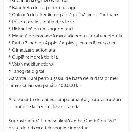
* Geamuri și oglinzi electrice
* Banchetă dublă pentru pasageri
* Coloană de direcție reglabilă pe înălțime și înclinare
* Prize laterale la cutie de viteze
* Hidraulică cu un singur circuit
* Manetă de comandă manuală pentru turația motorului
* Radio 7 inch cu Apple Carplay și cameră marșarier
* Climatizare automată
* Cuplă remorcă tip bilă
* Volan multifuncțional
* Tahograf digital
Garanție 3 ani pentru șasiul de bază de la data primei
înmatriculări sau până la 100.000 km
Alte variante de cabină, ampatamente și suprastructuri
disponibile la cerere, livrare rapidă.
Suprastructură tip basculantă Jotha CombiCon 3512,
brațe de ridicare telescopice individual