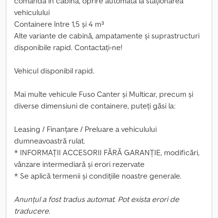
comandă în cabină, oprire automată la staționarea
vehiculului
Containere între 1,5 și 4 m³
Alte variante de cabină, ampatamente și suprastructuri
disponibile rapid. Contactați-ne!
Vehicul disponibil rapid.
Mai multe vehicule Fuso Canter și Multicar, precum și
diverse dimensiuni de containere, puteți găsi la:
Leasing / Finanțare / Preluare a vehiculului
dumneavoastră rulat.
* INFORMAȚII ACCESORII FĂRĂ GARANȚIE, modificări,
vânzare intermediară și erori rezervate
* Se aplică termenii și condițiile noastre generale.
Anunțul a fost tradus automat. Pot exista erori de
traducere.