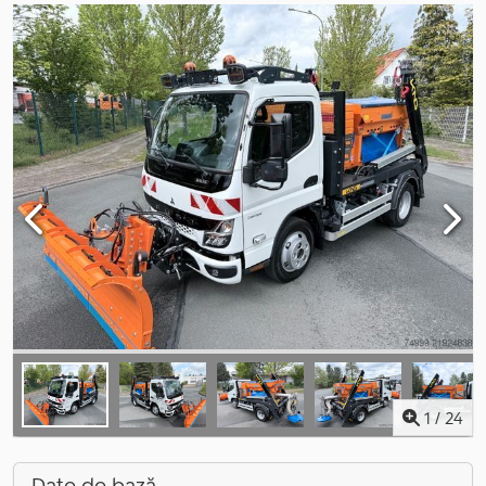
1
/
24
Date de bază