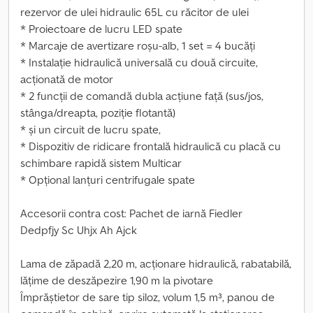
rezervor de ulei hidraulic 65L cu răcitor de ulei
* Proiectoare de lucru LED spate
* Marcaje de avertizare roșu-alb, 1 set = 4 bucăți
* Instalație hidraulică universală cu două circuite,
acționată de motor
* 2 funcții de comandă dubla acțiune față (sus/jos,
stânga/dreapta, poziție flotantă)
* și un circuit de lucru spate,
* Dispozitiv de ridicare frontală hidraulică cu placă cu
schimbare rapidă sistem Multicar
* Opțional lanțuri centrifugale spate
Accesorii contra cost: Pachet de iarnă Fiedler
Dedpfjy Sc Uhjx Ah Ajck
Lama de zăpadă 2,20 m, acționare hidraulică, rabatabilă,
lățime de deszăpezire 1,90 m la pivotare
Împrăștietor de sare tip siloz, volum 1,5 m³, panou de