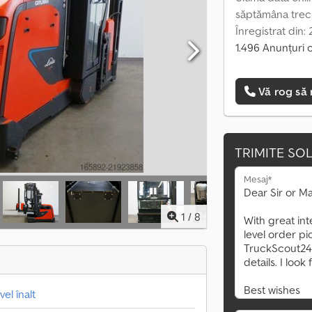
săptămâna trec
Înregistrat din:
1.496 Anunțuri 
Vă rog să 
TRIMITE SOL
Mesaj*
1
/
8
el înalt