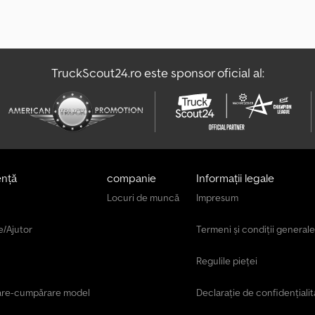
TruckScout24.ro este sponsor oficial al:
ență
companie
Informații legale
Locuri de muncă
Impresum
e/Ajutor
Termeni și condiții generale
Regulile pieței
are-cumpărare model
Declarație de confidențialit