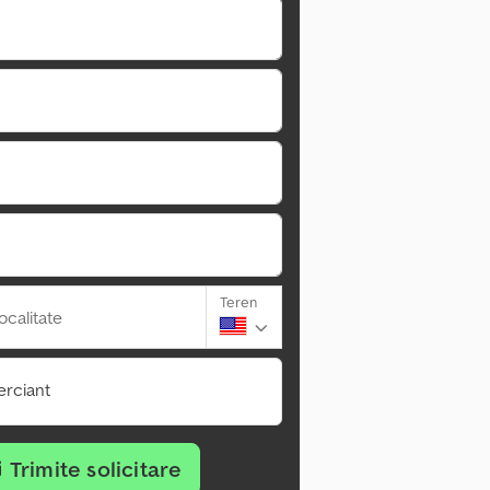
Teren
ocalitate
rciant
Trimite solicitare