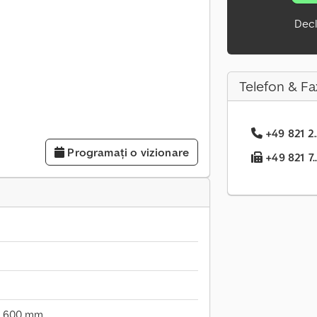
Decl
Telefon & Fa
+49 821 2.
Programați o vizionare
+49 821 7..
600 mm