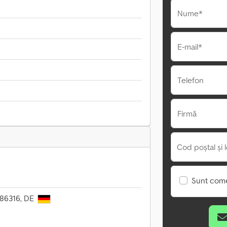
Nume*
E-mail*
Telefon
Firmă
Cod poștal și l
Sunt come
 86316, DE