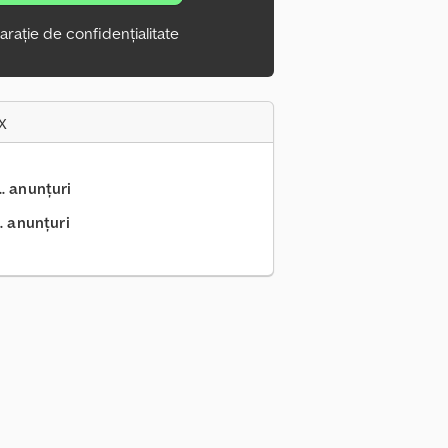
arație de confidențialitate
x
.. anunțuri
. anunțuri