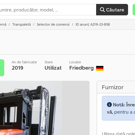
Căutare
ernă
Transpaletă
Selector de comenzi
ID anunț: A219-23-858
An de fabricație
Stare
Locație
2019
Utilizat
Friedberg
e
Furnizor
Notă:
Înre
vă,
pentru a a
Ultima dată onli