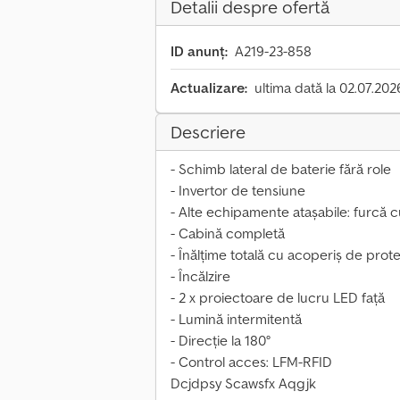
Detalii despre ofertă
ID anunț:
A219-23-858
Actualizare:
ultima dată la 02.07.202
Descriere
- Schimb lateral de baterie fără role
- Invertor de tensiune
- Alte echipamente atașabile: furcă c
- Cabină completă
- Înălțime totală cu acoperiș de pro
- Încălzire
- 2 x proiectoare de lucru LED față
- Lumină intermitentă
- Direcție la 180°
- Control acces: LFM-RFID
Dcjdpsy Scawsfx Aqgjk