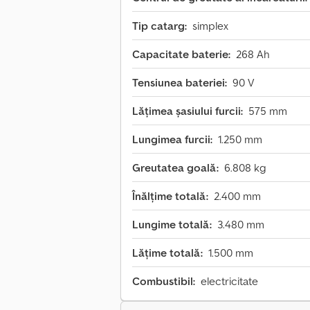
Tip catarg:
simplex
Capacitate baterie:
268 Ah
Tensiunea bateriei:
90 V
Lățimea şasiului furcii:
575 mm
Lungimea furcii:
1.250 mm
Greutatea goală:
6.808 kg
Înălțime totală:
2.400 mm
Lungime totală:
3.480 mm
Lățime totală:
1.500 mm
Combustibil:
electricitate