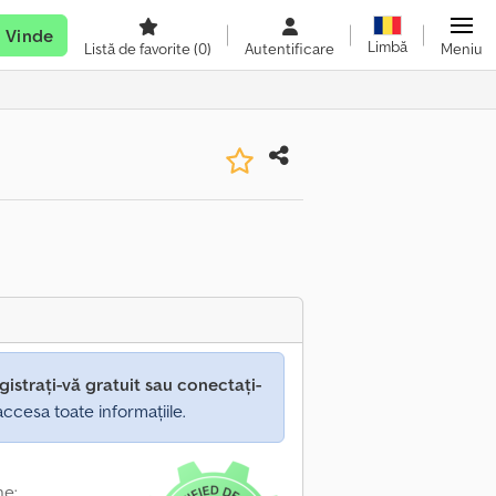
Vinde
Limbă
Listă de favorite
(0)
Autentificare
Meniu
gistrați-vă gratuit sau conectați-
ccesa toate informațiile.
ne: