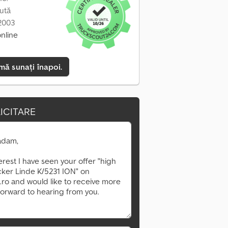
ută
 2003
online
mă sunați înapoi.
ICITARE