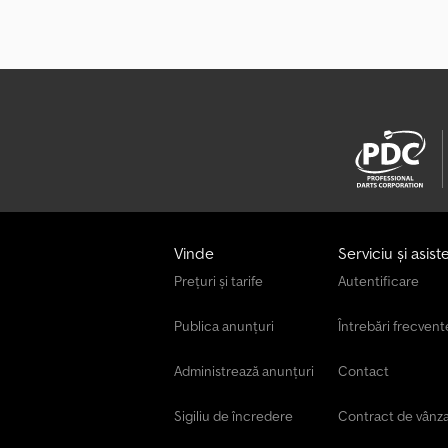
Vinde
Serviciu și asist
Prețuri și tarife
Autentificare
Publica anunțuri
Întrebări frecvent
Administrează anunțuri
Contact
Sigiliu de încredere
Contract de vânz