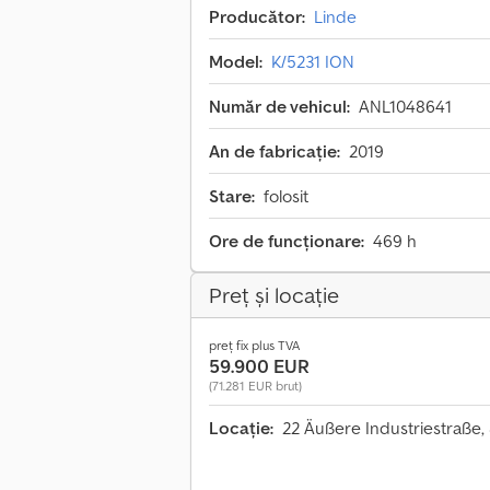
Producător:
Linde
Model:
K/5231 ION
Număr de vehicul:
ANL1048641
An de fabricație:
2019
Stare:
folosit
Ore de funcționare:
469 h
Preț și locație
preț fix plus TVA
59.900 EUR
(71.281 EUR brut)
Locație:
22 Äußere Industriestraße,