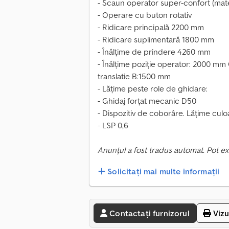
- Scaun operator super-confort (materi
- Operare cu buton rotativ
- Ridicare principală 2200 mm
- Ridicare suplimentară 1800 mm
- Înălțime de prindere 4260 mm
- Înălțime poziție operator: 2000 mm
translatie B:1500 mm
- Lățime peste role de ghidare:
- Ghidaj forțat mecanic D50
- Dispozitiv de coborâre. Lățime cul
- LSP 0,6
Anunțul a fost tradus automat. Pot ex
Solicitați mai multe informații
Contactați furnizorul
Vizu