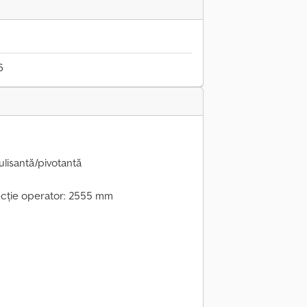
6
ulisantă/pivotantă
tecție operator: 2555 mm