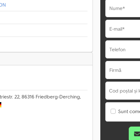
ION
Nume*
E-mail*
Telefon
Firmă
Cod poștal și l
riestr. 22, 86316 Friedberg-Derching,
Sunt come