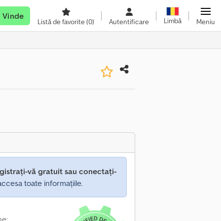
Vinde
Limbă
Listă de favorite
(0)
Autentificare
Meniu
gistrați-vă gratuit sau conectați-
ccesa toate informațiile.
ne: