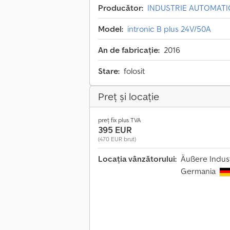
Producător:
INDUSTRIE AUTOMAT
Model:
intronic B plus 24V/50A
An de fabricație:
2016
Stare:
folosit
Preț și locație
preț fix plus TVA
395 EUR
(470 EUR brut)
Locația vânzătorului:
Äußere Indust
Germania