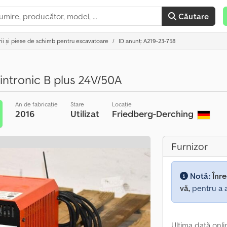
Căutare
ii și piese de schimb pentru excavatoare
ID anunț: A219-23-758
intronic B plus 24V/50A
An de fabricație
Stare
Locație
2016
Utilizat
Friedberg-Derching
Furnizor
Notă:
Înre
vă,
pentru a a
Ultima dată onli