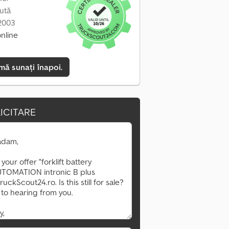
ută
 2003
online
mă sunați înapoi.
ICITARE