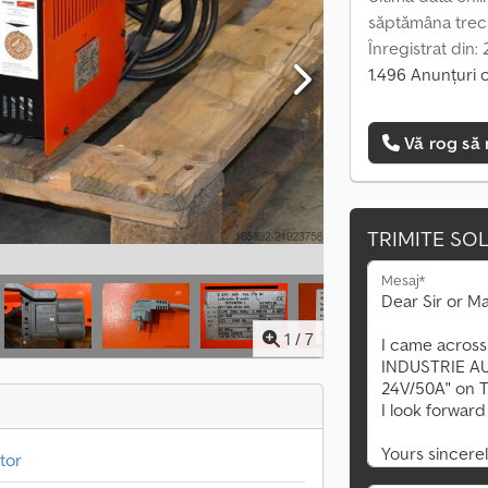
săptămâna trec
Înregistrat din:
1.496 Anunțuri 
Vă rog să 
TRIMITE SOL
Mesaj*
1
/
7
tor