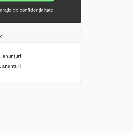
arație de confidențialitate
x
.. anunțuri
. anunțuri