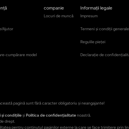
ență
companie
Informații legale
Locuri de muncă
Impresum
e/Ajutor
Termeni și condiții generale
Regulile pieței
are-cumpărare model
Declarație de confidențialit
e această pagină sunt fără caracter obligatoriu și neangajante!
și condițiile
și
Politica de confidențialitate
noastră.
de drept.
tea pentru conținutul paginilor externe la care se face trimitere prin lin