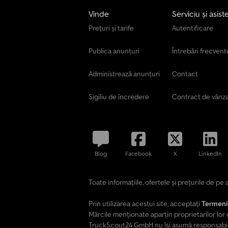
Vinde
Serviciu și asist
Prețuri și tarife
Autentificare
Publica anunțuri
Întrebări frecvent
Administrează anunțuri
Contact
Sigiliu de încredere
Contract de vânz
Blog
Facebook
X
LinkedIn
Toate informațiile, ofertele și prețurile de p
Prin utilizarea acestui site, acceptați
Termenii 
Mărcile menționate aparțin proprietarilor lor 
TruckScout24 GmbH nu își asumă responsabilita