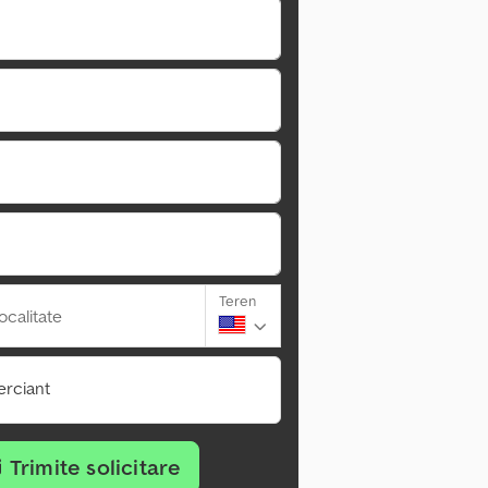
Teren
ocalitate
rciant
Trimite solicitare