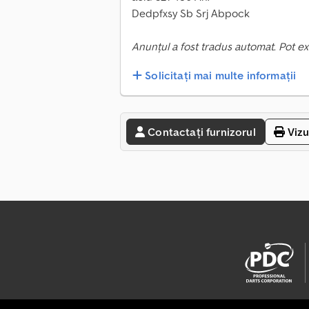
Dedpfxsy Sb Srj Abpock
Anunțul a fost tradus automat. Pot ex
Solicitați mai multe informații
Contactați furnizorul
Vizu