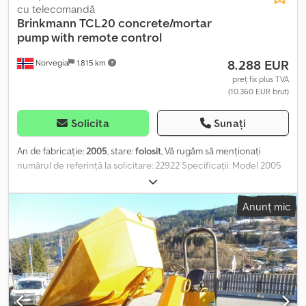
cu telecomandă
Brinkmann
TCL20 concrete/mortar
pump with remote control
8.288 EUR
Norvegia
1.815 km
preț fix plus TVA
(10.360 EUR brut)
Solicita
Sunați
An de fabricație:
2005
, stare:
folosit
, Vă rugăm să menționați
numărul de referință la solicitare: 22922 Specificații: Model 2005
323 ore Telecomandă Rotor pornire înlocuit Pregătit pentru
livrare Descriere: Dsdpfsy Dzymex Aqcekr Avem de vânzare o
Anunț mic
pompă de beton/mortar Brinkmann TCL20 din 2005 cu
telecomandă. Conform proprietarului, totul funcționează așa cum
trebuie. Totuși, pot apărea erori și defecțiuni. Rotorul de pornire a
fost înlocuit. Pregătită pentru livrare. = Informații suplimentare =
Domeniu de utilizare: construcții Număr de serie:
wbpsa0h80200004xxxx Pentru mai multe informații, contactați
ATS Norway.