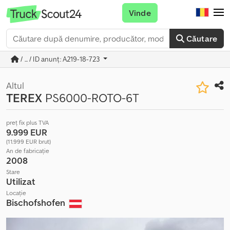
Vinde
Căutare
/ ... / ID anunț: A219-18-723
Altul
TEREX
PS6000-ROTO-6T
preț fix plus TVA
9.999 EUR
(11.999 EUR brut)
An de fabricație
2008
Stare
Utilizat
Locație
Bischofshofen