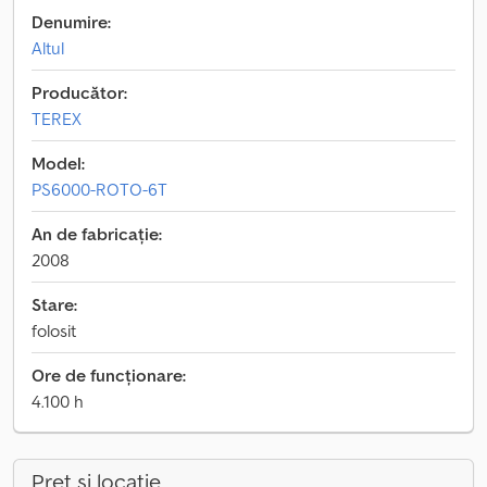
Denumire:
Altul
Producător:
TEREX
Model:
PS6000-ROTO-6T
An de fabricație:
2008
Stare:
folosit
Ore de funcționare:
4.100 h
Preț și locație