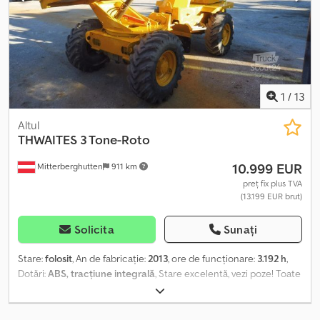
1
/
13
Altul
THWAITES
3 Tone-Roto
10.999 EUR
Mitterberghutten
911 km
preț fix plus TVA
(13.199 EUR brut)
Solicita
Sunați
Stare:
folosit
, An de fabricație:
2013
, ore de funcționare:
3.192 h
,
Dotări:
ABS, tracțiune integrală
, Stare excelentă, vezi poze! Toate
informațiile sunt oferite fără garanție! Locație: 5662 Hauserdorf,
Bacherstr. 1 Djdpfxey R R Uyj Aqcekr