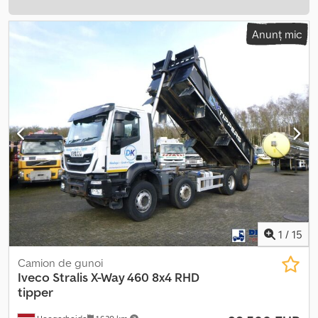
Anunț mic
1
/
15
Camion de gunoi
Iveco
Stralis X-Way 460 8x4 RHD
tipper