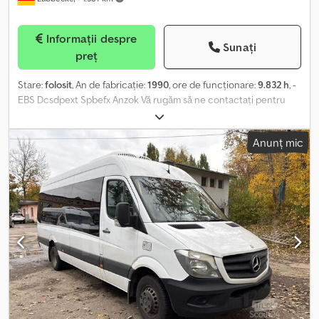
Informații despre
Sunați
preț
Stare:
folosit
, An de fabricație:
1990
, ore de funcționare:
9.832 h
, -
EBS Dcsdpext Spbefx Anzok Vă rugăm să ne contactați pentru
mai multe informații.
Anunț mic