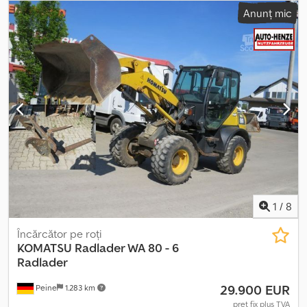
Dodpfxot Hnpks Anzock > Model: DX 235 LCR-7 > Greutate
Anunț mic
operațională > Motor diesel Develon, 6 cilindri, răcit cu apă, 141 kW
/ 192 CP > Plăci de șenile cu 3 benzi, lățime 600 mm > Lamă de
nivelare > Braț variabil > Iluminare completă LED > Girofar LED >
Aer condiționat AC > Hidraulică pentru picon și foarfecă > Radio
cu difuzor > Scaun șofer cu suspensie pneumatică, încălzit și
ventilat > Cameră laterală și spate pentru mers înapoi > Pompă de
alimentare cu combustibil Transport? Nicio problemă! Cuplor
rapid și set cupe disponibile la cerere!
1
/
8
Încărcător pe roți
KOMATSU
Radlader WA 80 - 6
Radlader
29.900 EUR
Peine
1.283 km
preț fix plus TVA