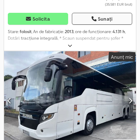
(35.581 EUR brut)
Solicita
Sunați
Stare:
folosit
, An de fabricație:
2013
, ore de funcționare:
4.131 h
,
Dotări:
tracțiune integrală
, * Scaun suspendat pentru șofer *
Eșapament în spatele cabinei * Cuplaj de manevrare ----
Construcție: cabină ROPS pentru șofer, încălzită, lunetă cu
Anunț mic
dezaburire, motor Komatsu diesel cu 4 cilindri, 50 kW, 20 km/h,
direcție articulată, transmisie hidrostatică, sistem hidraulic de
cuplare rapidă, 2 conexiuni hidraulice suplimentare, înălțime
maximă de descărcare: aprox. 2.420 mm. Accesorii: cupă
1m³/greutate: 422 kg, furcă pentru paleți cu capacitate de
încărcare de 2.500 kg. Dcsderbcw Aspfx Anzok Vânzare doar
către persoane juridice. PENTRU EXPORT SE PLĂTEȘTE DOAR
PREȚUL NET!!!!! TOATE INFORMAȚIILE SUNT FĂRĂ GARANȚIE, ÎN
SPECIAL CELE PRIVIND ECHIPAREA ȘI ACCESORIILE. Baza tuturor
contractelor de vânzare, facturilor, facturilor proforme,
comenzilor și discuțiilor de vânzare o constituie termenii și
condițiile noastre generale (vezi secțiunea 'Impressum').