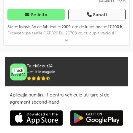
(44.400 EUR brut)
Solicita
Sunați
Stare:
folosit
, An de fabricație:
2009
, ore de funcționare:
17.200 h
,
Excavator pe șenile CAT 320 DL, 25.700 kg, cu cuplaj rapid și 1
cupă Stare: bună Dsdpfetwibdox Anzsck Șenile: 60%
TruckScout24
Gratuit în magazin
Aplicația numărul 1 pentru vehicule utilitare și de
agrement second-hand!