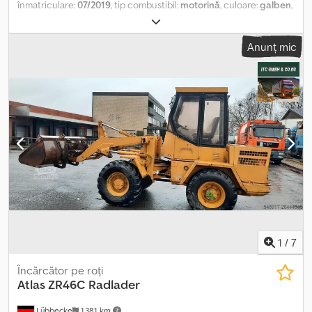
înmatriculare:
07/2019
, tip combustibil:
motorină
, culoare:
galben
,
tip de angrenaj:
mecanic
, suspensie:
altul
, ore de funcționare:
724
h
, Miniexcavator diesel, 10 kW, an fabricație 2019, 724 ore de
Anunț mic
funcționare, șasiu reglabil hidraulic, cadru de protecție rabatabil,
cuplaj rapid Lehnhoff MS01, cupă de săpătură Lehnhoff din 2022.
PENTRU NOI, STAREA ȘI SENZAȚIA SUNT ESENȚIALE, PREȚUL ESTE
PE LOCUL DOI. Pentru detalii suplimentare îl puteți contacta pe
domnul Faller la numărul indicat. //*SCHIMB, BUY-BACK SAU
GARANTAREA VEHICULULUI DVS., PRECUM ȘI FINANȚARE
POSIBILĂ! Toate informațiile sunt fără garanție.* Mai multe oferte
găsiți pe site-ul nostru. Descrierea și datele furnizate nu
reprezintă o asigurare și nu sunt obligatorii. Obligatoriu este
contractul de vânzare-cumpărare semnat la achiziționarea
vehiculului în showroom. Ne rezervăm dreptul la erori și vânzare
intermediară! Dsdpfovicy Hsx Anzjck
1
/
7
Încărcător pe roți
Atlas
ZR46C Radlader
Lübbecke
1.381 km