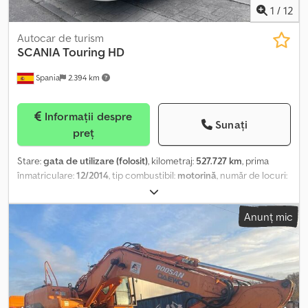
1
/
12
Autocar de turism
SCANIA
Touring HD
Spania
2.394 km
Informații despre
Sunați
preț
Stare:
gata de utilizare (folosit)
, kilometraj:
527.727 km
, prima
înmatriculare:
12/2014
, tip combustibil:
motorină
, număr de locuri:
57
, configurație ax:
3 axe
, clasă de emisii:
Euro 6
, culoare:
alb
,
frâne:
retarder
, dimensiunea anvelopei:
295/80 R22.5
, An de
Anunț mic
fabricație:
2014
, număr mașină/vehicul:
YS2K6X20001886543
,
Dotări:
ABS, aer condiționat, încălzitor staționar
, Sunt prezente
mici pete de rugină cauzate de sarea împrăștiată pe asfalt în
timpul iernii; Lipsă cheia pentru încuietoarea bucătăriei. Se
menționează că documentele acestui vehicul provin din Spania;
prin urmare, în cazul unei vânzări în Italia, procedurile de
naționalizare și înmatriculare vor fi responsabilitatea