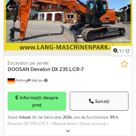
acestui vehicul sunt străine; în cazul vânzării în Italia, procedurile
de naționalizare și înmatriculare vor reveni în sarcina
cumpărătorului. Vehiculul este disponibil la prețul Cumpără Acum
sau se poate trimite o ofertă și începe negocierea. Dcsdex
Nyikjpfx Anzsk
1
/
12
Excavator pe şenile
DOOSAN
Develon DX 235 LCR-7
Petting
946 km
Informații despre
Sunați
preț
Stare:
folosit
, An de fabricație:
2024
, ore de funcționare:
99 h
,
Develon DX 235 LCR-7 > Mașină demo / Stare ca nouă >
Producător: DEVELON > Tip: Excavator pe șenile cu coadă scurtă