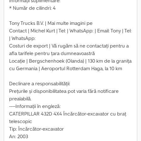
Informații suplimentare:
* Număr de cilindri: 4
Tony Trucks B.V. | Mai multe imagini pe
Contact | Michel Kurt | Tel: | WhatsApp: | Email: Tony | Tel:
| WhatsApp:
Costuri de export | Vă rugăm să ne contactați pentru a
afla tarifele pentru țara dumneavoastră
Locație | Bergschenhoek (Olanda) | 130 km de la granița
cu Germania | Aeroportul Rotterdam Haga, la 10 km
Declinare a responsabilității:
Prețurile și disponibilitatea pot varia fără notificare
prealabilă.
----Informații în engleză:
CATERPILLAR 432D 4X4 Încărcător-excavator cu braț
telescopic
Tip: Încărcător-excavator
An: 2003