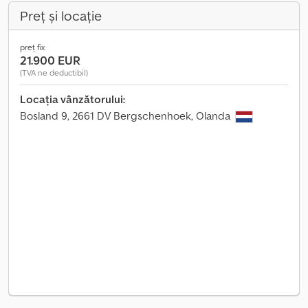
Preț și locație
preț fix
21.900 EUR
(TVA ne deductibil)
Locația vânzătorului:
Bosland 9, 2661 DV Bergschenhoek, Olanda