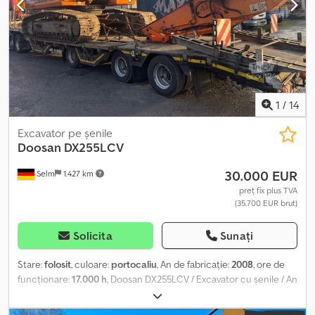
cumpărătorului. Vehiculul este disponibil la prețul Cumpără Acum
sau se poate trimite o ofertă și începe o negociere. Djdpfx
Ajzfpppsnzock
1
/
14
Excavator pe șenile
Doosan
DX255LCV
30.000 EUR
Selm
1.427 km
preț fix plus TVA
(35.700 EUR brut)
Solicita
Sunați
Stare:
folosit
, culoare:
portocaliu
, An de fabricație:
2008
, ore de
funcționare:
17.000 h
, Doosan DX255LCV / Excavator cu șenile / An
de fabricație: 2008 Ore de funcționare: 17.000 ore Stare bună
Prețul este valabil în țară, plus 19% TVA. La cererea clientului,