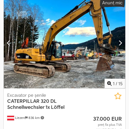
Anunț mic
prețul este valabil franco la locația Selm. Toate informațiile sunt
oferite fără garanție și responsabilitate, cu excepția erorilor și a
vânzării anterioare. = Informații suplimentare = Dodpfjuzidajx
Anzjck Domeniu de utilizare: Construcții
1
/
15
Excavator pe şenile
CATERPILLAR
320 DL
Schnellwechsler 1x Löffel
37.000 EUR
Liezen
836 km
preț fix plus TVA