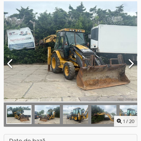
1
/
20
Date de bază