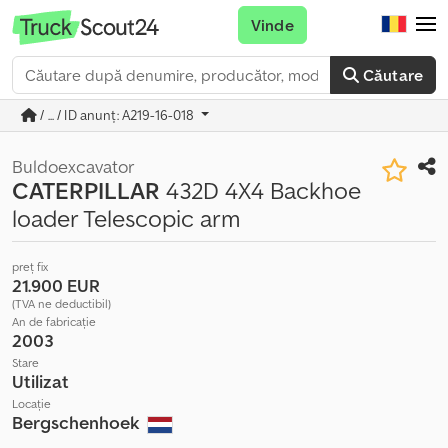
Vinde
Căutare
/ ... / ID anunț: A219-16-018
Buldoexcavator
CATERPILLAR
432D 4X4 Backhoe
loader Telescopic arm
preț fix
21.900 EUR
(TVA ne deductibil)
An de fabricație
2003
Stare
Utilizat
Locație
Bergschenhoek