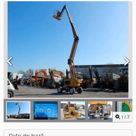
1
/
7
Date de bază