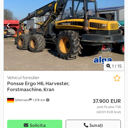
1
/
15
Vehicul forestier
Ponsse
Ergo H6, Harvester,
Forstmaschine, Kran
37.900 EUR
Sittensen
1.378 km
preț fix plus TVA
(45.101 EUR brut)
Solicita
Sunați