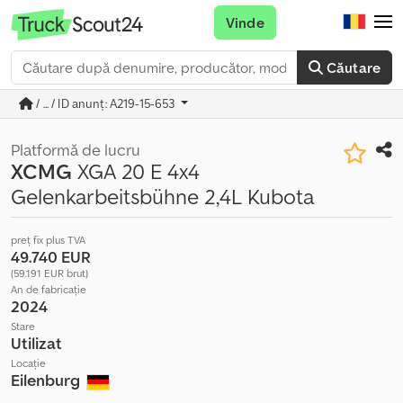
Vinde
Căutare
/ ... / ID anunț: A219-15-653
Platformă de lucru
XCMG
XGA 20 E 4x4
Gelenkarbeitsbühne 2,4L Kubota
preț fix plus TVA
49.740 EUR
(59.191 EUR brut)
An de fabricație
2024
Stare
Utilizat
Locație
Eilenburg