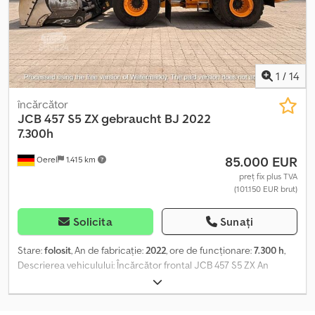
personal starea vehiculului. De asemenea, oferim posibilitatea
unui test drive. Este important de reținut că bateriile livrate cu
vehiculul sunt cele instalate în prezent. Dacă clientul dorește
baterii noi, suntem disponibili pentru a oferi informații despre
prețuri.
1
/
14
încărcător
JCB
457 S5 ZX gebraucht BJ 2022
7.300h
85.000 EUR
Oerel
1.415 km
preț fix plus TVA
(101.150 EUR brut)
Solicita
Sunați
Stare:
folosit
, An de fabricație:
2022
, ore de funcționare:
7.300 h
,
Descrierea vehiculului: Încărcător frontal JCB 457 S5 ZX An
fabricație 2022 cu aprox. 7.300 ore de funcționare Nr. serie:
-3224040- Greutate aprox. 19.774 kg Dotări: - Motor diesel
Cummins cu 6 cilindri, 6,7 l, 210 kW (282 CP) - Cabină HighSpec cu