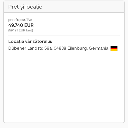
Preț și locație
preț fix plus TVA
49.740 EUR
(59.191 EUR brut)
Locația vânzătorului:
Dübener Landstr. 59a, 04838 Eilenburg, Germania