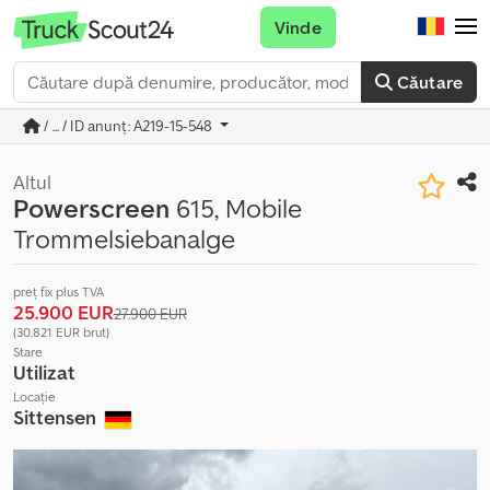
Vinde
Căutare
/ ... / ID anunț: A219-15-548
Altul
Powerscreen
615, Mobile
Trommelsiebanalge
preț fix plus TVA
25.900 EUR
27.900 EUR
(30.821 EUR brut)
Stare
Utilizat
Locație
Sittensen