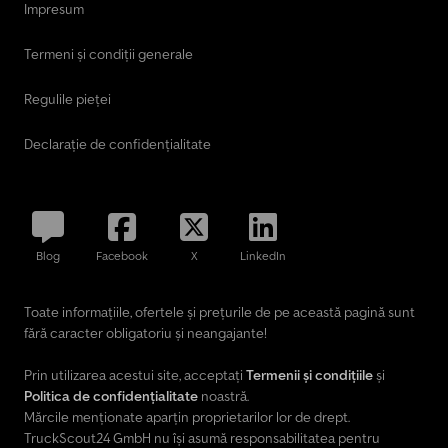
Impresum
Termeni și condiții generale
Regulile pieței
Declarație de confidențialitate
Blog
Facebook
X
LinkedIn
Toate informațiile, ofertele și prețurile de pe această pagină sunt
fără caracter obligatoriu și neangajante!
Prin utilizarea acestui site, acceptați
Termenii și condițiile
și
Politica de confidențialitate
noastră.
Mărcile menționate aparțin proprietarilor lor de drept.
TruckScout24 GmbH nu își asumă responsabilitatea pentru