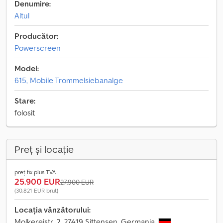
Denumire:
Altul
Producător:
Powerscreen
Model:
615, Mobile Trommelsiebanalge
Stare:
folosit
Preț și locație
preț fix plus TVA
25.900 EUR
27.900 EUR
(30.821 EUR brut)
Locația vânzătorului:
Molkereistr. 2, 27419 Sittensen, Germania