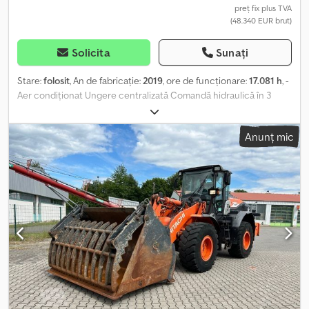
preț fix plus TVA
(48.340 EUR brut)
Solicita
Sunați
Stare:
folosit
, An de fabricație:
2019
, ore de funcționare:
17.081 h
, -
Aer condiționat Ungere centralizată Comandă hidraulică în 3
circuite Dwedjzct R Topfx Al Aea Mai multe informații Pentru mai
multe informații, contactați-l pe Kurt Meurrens , )
Anunț mic