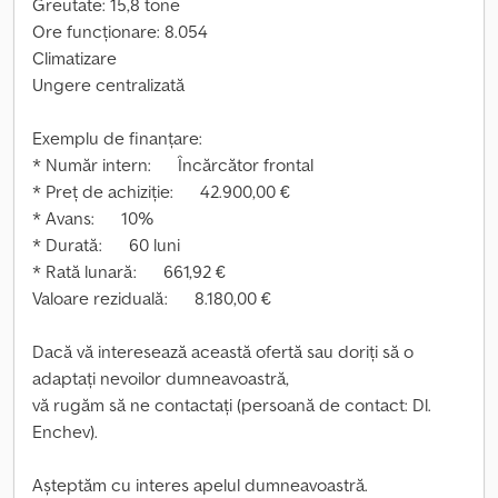
Greutate: 15,8 tone
Ore funcționare: 8.054
Climatizare
Ungere centralizată
Exemplu de finanțare:
* Număr intern: Încărcător frontal
* Preț de achiziție: 42.900,00 €
* Avans: 10%
* Durată: 60 luni
* Rată lunară: 661,92 €
Valoare reziduală: 8.180,00 €
Dacă vă interesează această ofertă sau doriți să o
adaptați nevoilor dumneavoastră,
vă rugăm să ne contactați (persoană de contact: Dl.
Enchev).
Așteptăm cu interes apelul dumneavoastră.