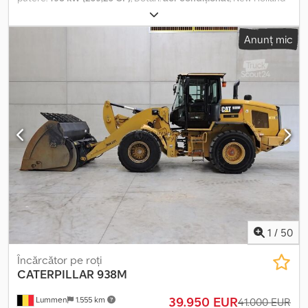
T 7.270 folosit, cu cabină, aer condiționat, ventilație și încălzire.
Priză de putere frontală (FZW), cârlig de remorcare (AHK), cu
Anunț mic
cuplă K80, tirant superior mecanic. Sistem de ghidare EGNOS.
Anvelope: 600/65 R28 față, 650/75 R38 spate. Dwedpfxjwb I Eds Al
Aoa
1
/
50
Încărcător pe roți
CATERPILLAR
938M
39.950 EUR
Lummen
1.555 km
41.000 EUR