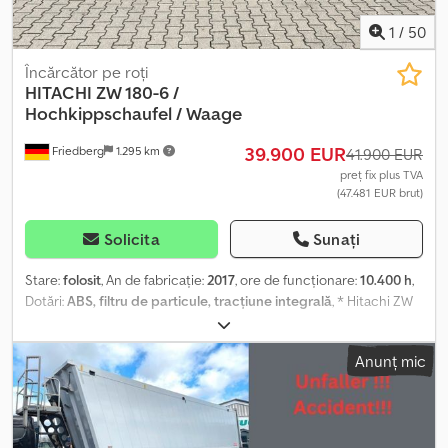
1
/
50
Încărcător pe roți
HITACHI
ZW 180-6 /
Hochkippschaufel / Waage
39.900 EUR
Friedberg
1.295 km
41.900 EUR
preț fix plus TVA
(47.481 EUR brut)
Solicita
Sunați
Stare:
folosit
, An de fabricație:
2017
, ore de funcționare:
10.400 h
,
Dotări:
ABS, filtru de particule, tracțiune integrală
, * Hitachi ZW
180-6 încărcător frontal * An fabricație: 2017 Dodpfxozbpvvs Al
Ajwa * Ore funcționare: 10.400 h * Greutate: 12.300 kg * Cupă
Anunț mic
hidraulică basculantă cu graifer * Volum: 3,2 m³ * Cu sistem rapid
de schimbare a atașamentelor * Include cântar + imprimantă *
Mai multe poze și videoclipuri pe Whatsapp * Informațiile sunt fără
garanție și cu vânzare intermediară rezervată.