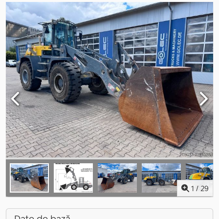
1
/
29
Date de bază