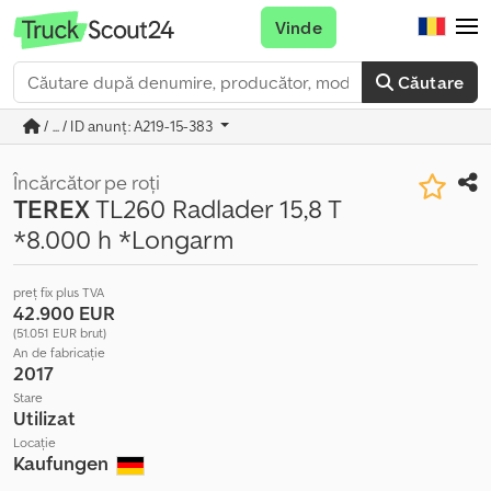
Vinde
Căutare
/ ... / ID anunț: A219-15-383
Încărcător pe roți
TEREX
TL260 Radlader 15,8 T
*8.000 h *Longarm
preț fix plus TVA
42.900 EUR
(51.051 EUR brut)
An de fabricație
2017
Stare
Utilizat
Locație
Kaufungen