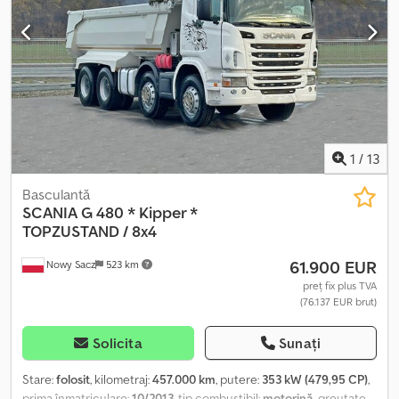
DIMENSIUNE ANVELOPE: 315/80R22,5 SUSPENSIE: FAȚĂ: PE ARC
SPATE: PE AER NUMĂR VIN: YS2G8X40009217631 TEL: * KUBA –
POLONEZĂ, ENGLEZĂ, GERMANĂ, ITALIANĂ * SEBASTIAN –
POLONEZĂ, GERMANĂ, ITALIANĂ, ????? * LASZLO – MAGHIARĂ *
COSTEL – ROMÂNĂ (Facem toate formalitățile pentru export,
inclusiv număr de înmatriculare provizoriu) * RADEK – ?????
1
/
13
Basculantă
SCANIA
G 480 * Kipper *
TOPZUSTAND / 8x4
61.900 EUR
Nowy Sacz
523 km
preț fix plus TVA
(76.137 EUR brut)
Solicita
Sunați
Stare:
folosit
, kilometraj:
457.000 km
, putere:
353 kW (479,95 CP)
,
prima înmatriculare:
10/2013
, tip combustibil:
motorină
, greutate