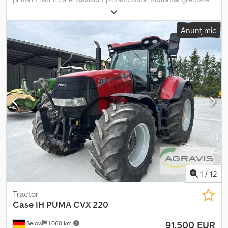
totală:
34.000 kg
, configurație ax:
3 axe
, culoare:
alb
, tip de
angrenaj:
automat
, An de fabricație:
2013
, Dotări:
ABS, aer
Anunț mic
condiționat
, Scania G 480 / 8x4 BASCULANTĂ Fără accidente ÎN
STARE BUNĂ! Dodpfevbplmox Al Ajwa ? AN DE FABRICAȚIE: 2013 ?
KILOMETRAJ: 457.000 km DOTĂRI: ? ABS ? GEAMURI ELECTRICE ?
SERVO-DIRECȚIE ? TAHOGRAF CAPACITATE DE ÎNCĂRCARE:
20.000 kg GREUTATE TOTALĂ: 34.000 kg AMPATAMENT:
190/235/139 cm DIMENSIUNE ANVELOPE: 13R22,5 SUSPENSIE:
FOARFECĂ (ARC) TEL: KUBA - POLONEZĂ, ENGLEZĂ, GERMANĂ,
ITALIANĂ SEBASTIAN - POLONEZĂ, GERMANĂ, ITALIANĂ, ????
LASZLO - MAGHIARĂ COSTEL - ROMÂNĂ (Româna: efectuăm
toate formalitățile pentru export, inclusiv numerele provizorii)
RADEK - ???? Ref. nr: 66598
1
/
12
Tractor
Case IH
PUMA CVX 220
91.500 EUR
Selow
1.060 km