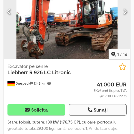
1
/
19
Excavator pe șenile
Liebherr
R 926 LC Litronic
41.000 EUR
Diespeck
1.148 km
EXW preț fix plus TVA
(48.790 EUR brut)
Solicita
Sunați
Stare:
folosit
, putere:
130 kW (176,75 CP)
, culoare:
portocaliu
,
greutate totală:
29.100 kg
, număr de locuri:
1
, An de fabricație: