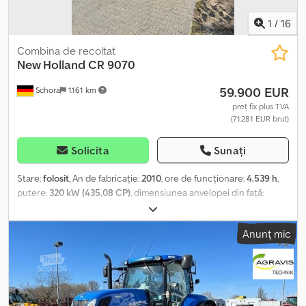
1
/
16
Combina de recoltat
New Holland
CR 9070
59.900 EUR
Schora
1.161 km
preț fix plus TVA
(71.281 EUR brut)
Solicita
Sunați
Stare:
folosit
, An de fabricație:
2010
, ore de funcționare:
4.539 h
,
putere:
320 kW (435,08 CP)
, dimensiunea anvelopei din față:
710/70R42 | 40%
, dimensiunea anvelopei din spate:
500/70R24 |
40%
, dimensiunea anvelopei:
500/70R24
, starea anvelopelor:
40
Anunț mic
procent
, Echipare cu anvelope (față): 710/70R42, Echipare cu
anvelope (spate): 500/70R24, Ore de funcționare: 4539_____
combină second-hand New Holland Tip utilaj: CR 9070 An
fabricație: 2010 Anvelope față: 710/70 R42 Goodyear Alliance 30%
Anvelope spate: 500/70 R24 Goodyear Alliance 40% Putere motor: