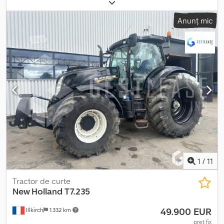
2010
, ore de funcționare:
16.630 h
, Dotări:
aer condiționat,
cabină, ciocan hidraulic, faruri suplimentare, hidraulică pentru
Anunț mic
gripper
, Braț telescopic reglabil Dispozitiv de cuplare rapidă
Șenile de 600 mm Dsdpsv Ak Hzofx Al Aewa Ne rezervăm dreptul
la erori.
1
/
11
Tractor de curte
New Holland
T7.235
49.900 EUR
Illkirch
1.332 km
preț fix