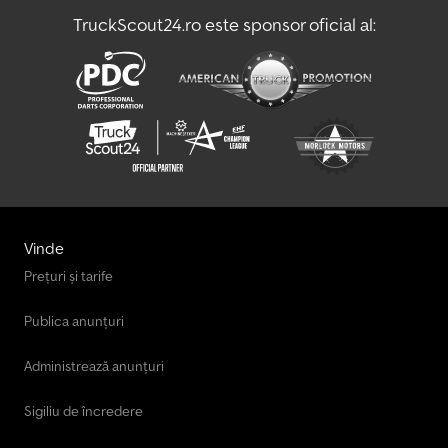
stânga * Rezervor de apă, față stânga * Fără cilindru hidraulic *
TruckScout24.ro este sponsor oficial al:
Fără prelată rulabilă * Remorca este aptă de rulare Vehicul
german!! Acte germane!! Remorca este aptă de rulare!! Notă
privind posibile erori în anunț: În ciuda redactării cu atenție a
anunțului, pot apărea uneori erori de text sau de date. Nu ne
asumăm nicio responsabilitate pentru greșeli, modificări sau
vânzări intermediare. Toate informațiile sunt fără garanție. Vă
rugăm să ne contactați pentru verificarea detaliilor sau pentru
alte întrebări.
Vinde
Prețuri și tarife
Publica anunțuri
Administrează anunțuri
Sigiliu de încredere