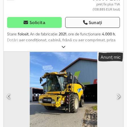
preț fix plus TVA
(108.885 EUR brut)
Solicita
Sunați
Stare:
folosit
, An de fabricație:
2021
, ore de funcționare:
4.000 h
,
Dotări:
aer condiționat, cabină, frână cu aer comprimat, priza
de putere frontală
, PUMA CVX 220 Case Puma 220 folosit (ET-221)
Motor: Turbo, Boost SCR/AdBlue Cabină Climatizare Ventilație
Anunț mic
Scaun pneumatic Radio Cotieră multifuncțională Dwjdpfx
Alowvntks Aea Reglaj volan Ștergător lunetă Încălzire Aripă
pivotantă Punte față suspensată Cabină suspensată mecanic
Terminal pentru management la capăt de rând Proiectoare de
lucru față LED Proiectoare de lucru spate LED Girofaruri Instalație
de frânare pneumatică cu două circuite Cuplă automată AHK
Prize de putere: 540, 540Eco, 1000, 1000Eco Comandă externă pe
aripă Ridicător frontal – FKH Ridicător spate – EHR Hidraulică:
conexiune LS externă, joystick în cruce, valve electrice Reglare
debit ulei