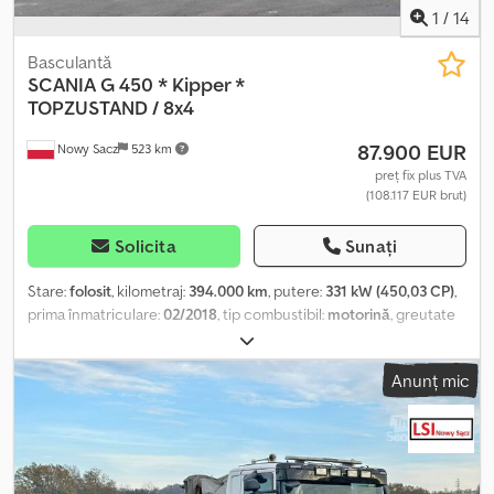
eventuale erori. Putere: 185 CP (DIN) Număr tracțiune: 4x4 Tip
1
/
14
transmisie: Powershift Putere: 136 kW
Basculantă
SCANIA
G 450 * Kipper *
TOPZUSTAND / 8x4
87.900 EUR
Nowy Sacz
523 km
preț fix plus TVA
(108.117 EUR brut)
Solicita
Sunați
Stare:
folosit
, kilometraj:
394.000 km
, putere:
331 kW (450,03 CP)
,
prima înmatriculare:
02/2018
, tip combustibil:
motorină
, greutate
totală:
34.000 kg
, configurație ax:
3 axe
, culoare:
alb
, tip de
angrenaj:
semiautomat
, An de fabricație:
2018
, Dotări:
ABS, aer
Anunț mic
condiționat
, Scania G 450 / 8x4 BASCULANTĂ FĂRĂ ACCIDENTE ÎN
STARE BUNĂ! ? AN DE FABRICAȚIE: 2018 ? KILOMETRAJ: 394 000
km DOTĂRI: ? ABS ? GEAMURI ELECTRICE ? SERVODIRECȚIE ?
TAHOGRAF Dedpfx Aloupddpo Aowa CAPACITATE: 20 000 kg
GREUTATE TOTALĂ: 34 000 kg AMPATAMENT: 195/220/135 cm