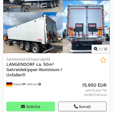
1
/
16
Semiremorcă basculantă
LANGENDORF
ca. 50m³
Getreidekipper Aluminium /
Unfaller!!!
15.950 EUR
Stadum
1.490 km
preț fix plus TVA
(18.980 EUR brut)
Solicita
Sunați