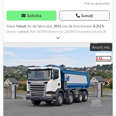
(TVA ne deductibil)
Solicita
Sunați
Stare:
folosit
, An de fabricație:
2012
, ore de funcționare:
6.212 h
,
Dotări:
cabină
, Ref: 240190 Referință: 240190 Dwodpfotvbbdsx Al
Aoa Tip: Tractor agricol Marcă / Model: NEW HOLLAND T7.235 Dată
prima înmatriculare: 20/12/2012 Ore funcționare: 6212 h Preț de
Anunț mic
vânzare fără TVA. Livrarea este posibilă contra cost suplimentar.
Mai multe informații și fotografii sunt disponibile pe site-ul nostru!
Programați o vizită pentru a vă putea primi în cele mai bune
condiții! Compania noastră, specializată în achiziția și vânzarea
echipamentelor profesionale, vă oferă și posibilitatea de a prelua
orice tip de utilaje profesionale, evaluarea fiind rapidă și plata
imediată. Vă așteptăm cu plăcere în noile noastre birouri situate
pe strada Route d’Eschau nr. 17, 67400 ILLKIRCH-GRAFFENSTADEN
Dispunem de un parc cu o suprafață de peste 100.000 m² la sud
de Strasbourg și un atelier complet echipat, având peste 350 de
echipamente în stoc, inclusiv utilaje de construcții, manipulare,
agricole, vehicule grele, autoturisme și autoutilitare, cu stocuri
reînnoite lunar. *Descrierea este oferită cu rezervă pentru