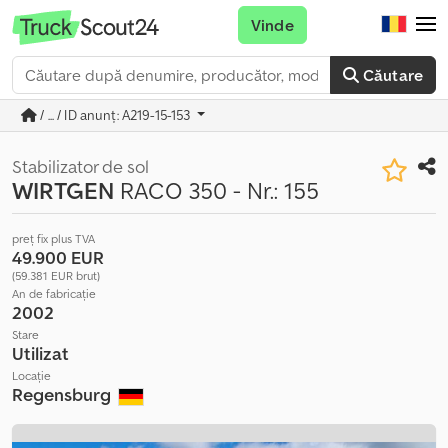
Vinde
Căutare
/ ... / ID anunț: A219-15-153
Stabilizator de sol
WIRTGEN
RACO 350 - Nr.: 155
preț fix plus TVA
49.900 EUR
(59.381 EUR brut)
An de fabricație
2002
Stare
Utilizat
Locație
Regensburg