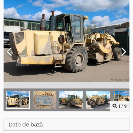
1
/
9
Date de bază