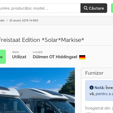
Căutare
rate
ID anunț: A219-14-893
reistaat Edition *Solar*Markise*
Stare
Locație
Utilizat
Dülmen OT Hiddingsel
re
Furnizor
Notă:
Înre
vă,
pentru a a
Înregistrat din: