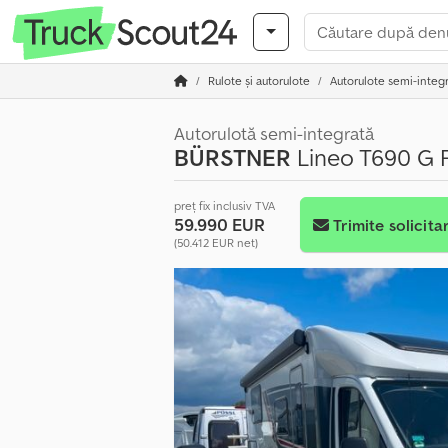
Rulote și autorulote
Autorulote semi-integ
Autorulotă semi-integrată
BÜRSTNER
Lineo T690 G F
preț fix inclusiv TVA
59.990 EUR
Trimite solicita
(50.412 EUR net)