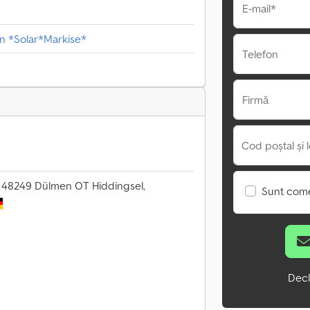
E-mail*
on *Solar*Markise*
Telefon
Firmă
Cod poștal și l
 48249 Dülmen OT Hiddingsel,
Sunt come
Decl