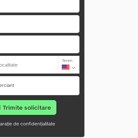
Teren
ocalitate
rciant
Trimite solicitare
arație de confidențialitate