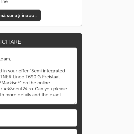
line
mă sunați înapoi.
ICITARE