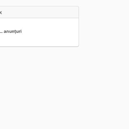
x
.. anunțuri