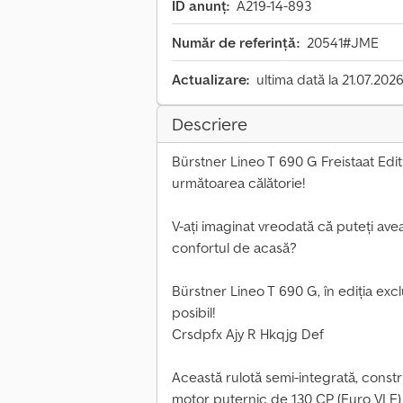
ID anunț:
A219-14-893
Număr de referință:
20541#JME
Actualizare:
ultima dată la 21.07.202
Descriere
Bürstner Lineo T 690 G Freistaat Edi
următoarea călătorie!
V-ați imaginat vreodată că puteți avea
confortul de acasă?
Bürstner Lineo T 690 G, în ediția exclu
posibil!
Crsdpfx Ajy R Hkqjg Def
Această rulotă semi-integrată, constr
motor puternic de 130 CP (Euro VI E