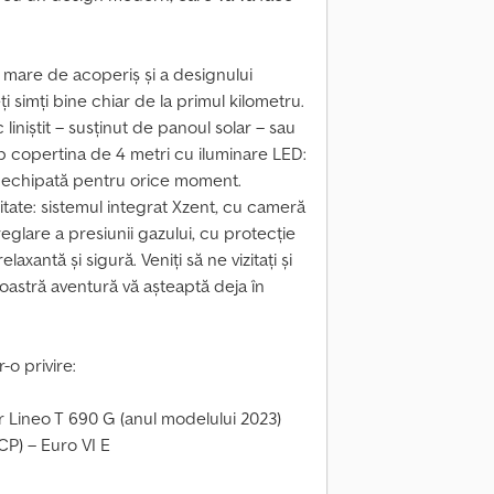
a mare de acoperiș și a designului
veți simți bine chiar de la primul kilometru.
liniștit – susținut de panoul solar – sau
b copertina de 4 metri cu iluminare LED:
t echipată pentru orice moment.
tate: sistemul integrat Xzent, cu cameră
eglare a presiunii gazului, cu protecție
laxantă și sigură. Veniți să ne vizitați și
oastră aventură vă așteaptă deja în
-o privire:
r Lineo T 690 G (anul modelului 2023)
 CP) – Euro VI E