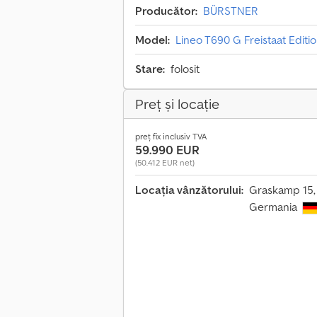
Producător:
BÜRSTNER
Model:
Lineo T690 G Freistaat Editi
Stare:
folosit
Preț și locație
preț fix inclusiv TVA
59.990 EUR
(50.412 EUR net)
Locația vânzătorului:
Graskamp 15,
Germania