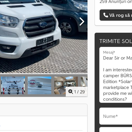
259 Anunțuri on
Vă rog să 
TRIMITE SOL
Mesaj*
1
/
29
Nume*
ă