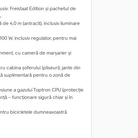
siv: Freistaat Edition și pachetul de
.
 de 4,0 m (antracit), inclusiv iluminare
00 W, inclusiv regulator, pentru mai
inment, cu cameră de marșarier și
 cabina șoferului (pliseuri), jante din
rnă suplimentară pentru o zonă de
esiune a gazului Toptron CPU (protecție
anță – funcționare sigură chiar și în
pentru bicicletele dumneavoastră