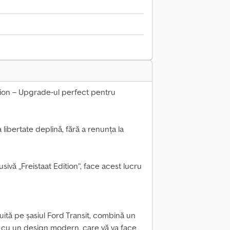
6
tion – Upgrade-ul perfect pentru
 libertate deplină, fără a renunța la
sivă „Freistaat Edition”, face acest lucru
uită pe șasiul Ford Transit, combină un
) cu un design modern, care vă va face