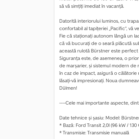
să vă simțiți imediat în vacanță.
Datorită interiorului luminos, cu trap
confortabil al tapițeriei „Pacific”, vă 
Fie că staționați autonom lângă un lac 
că vă bucurați de o seară plăcută su
această rulotă Bürstner este perfec
Siguranța este, de asemenea, o priori
de marșarier, și sistemul modern de r
în caz de impact, asigură o călătorie re
lăsați-vă impresionați. Noua dumneav
Dülmen!
----Cele mai importante aspecte, dintr
Date tehnice și șasiu: Model: Bürstne
* Bază: Ford Transit 2,0l (96 kW / 130
* Transmisie: Transmisie manuală