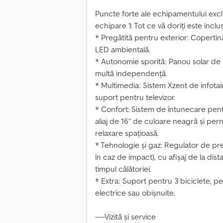
Puncte forte ale echipamentului exclu
echipare 1: Tot ce vă doriți este inclus
* Pregătită pentru exterior: Copertină
LED ambientală.
* Autonomie sporită: Panou solar de 1
multă independență.
* Multimedia: Sistem Xzent de infota
suport pentru televizor.
* Confort: Sistem de întunecare pentru
aliaj de 16” de culoare neagră și pe
relaxare spațioasă.
* Tehnologie și gaz: Regulator de pr
în caz de impact), cu afișaj de la dist
timpul călătoriei.
* Extra: Suport pentru 3 biciclete, 
electrice sau obișnuite.
----Vizită și service