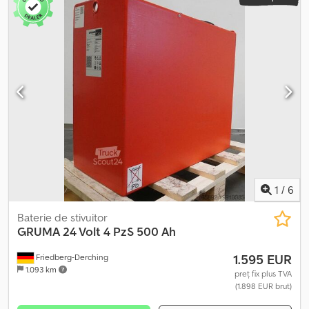
1
/
6
Baterie de stivuitor
GRUMA
24 Volt 4 PzS 500 Ah
1.595 EUR
Friedberg-Derching
1.093 km
preț fix plus TVA
(1.898 EUR brut)