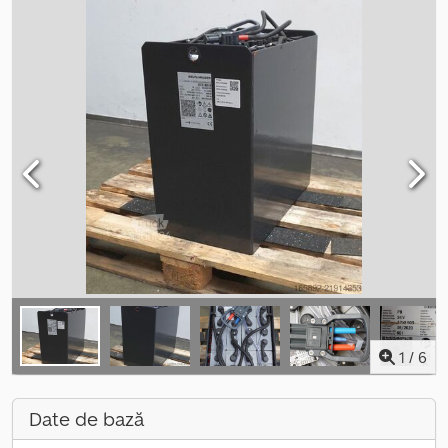
1
/
6
Date de bază