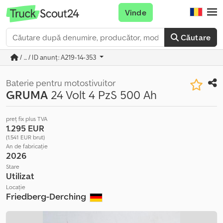
Vinde
Căutare
/ ... / ID anunț: A219-14-353
Baterie pentru motostivuitor
GRUMA
24 Volt 4 PzS 500 Ah
preț fix plus TVA
1.295 EUR
(1.541 EUR brut)
An de fabricație
2026
Stare
Utilizat
Locație
Friedberg-Derching