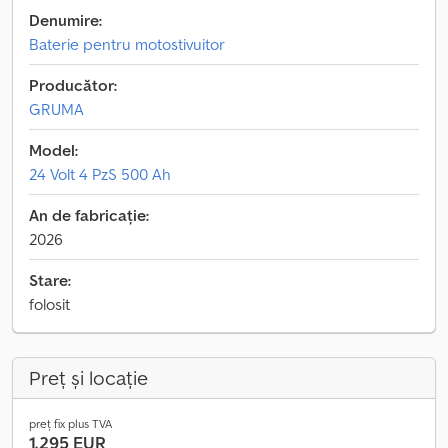
Denumire:
Baterie pentru motostivuitor
Producător:
GRUMA
Model:
24 Volt 4 PzS 500 Ah
An de fabricație:
2026
Stare:
folosit
Preț și locație
preț fix plus TVA
1.295 EUR