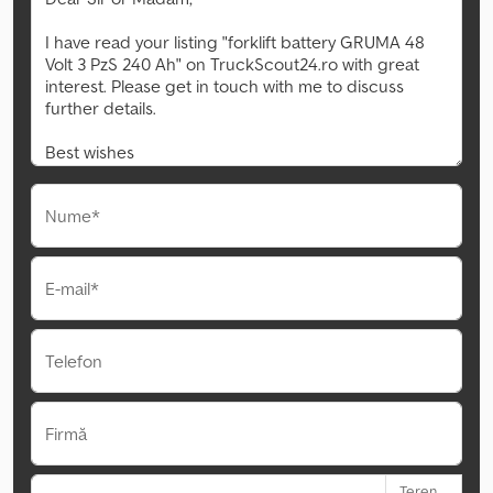
Nume*
E-mail*
Telefon
Firmă
Teren