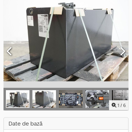
1
/
6
Date de bază