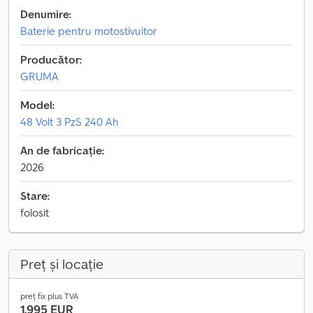
Denumire:
Baterie pentru motostivuitor
Producător:
GRUMA
Model:
48 Volt 3 PzS 240 Ah
An de fabricație:
2026
Stare:
folosit
Preț și locație
preț fix plus TVA
1.995 EUR