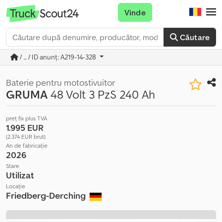
Vinde
Căutare
/ ... / ID anunț: A219-14-328
Baterie pentru motostivuitor
GRUMA
48 Volt 3 PzS 240 Ah
preț fix plus TVA
1.995 EUR
(2.374 EUR brut)
An de fabricație
2026
Stare
Utilizat
Locație
Friedberg-Derching