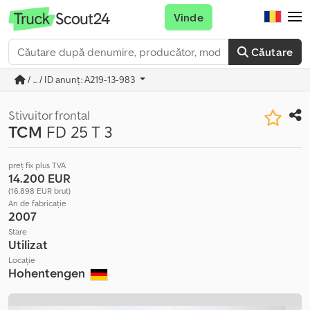
Vinde
Căutare
/ ... / ID anunț: A219-13-983
Stivuitor frontal
TCM
FD 25 T 3
preț fix plus TVA
14.200 EUR
(16.898 EUR brut)
An de fabricație
2007
Stare
Utilizat
Locație
Hohentengen