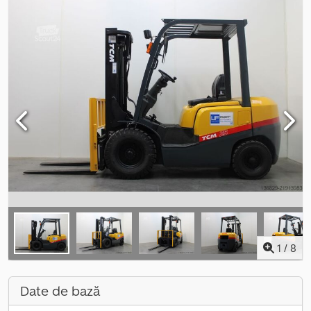
1
/
8
Date de bază