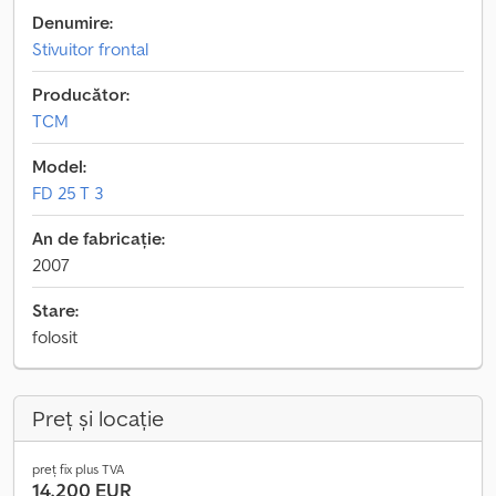
Denumire:
Stivuitor frontal
Producător:
TCM
Model:
FD 25 T 3
An de fabricație:
2007
Stare:
folosit
Preț și locație
preț fix plus TVA
14.200 EUR