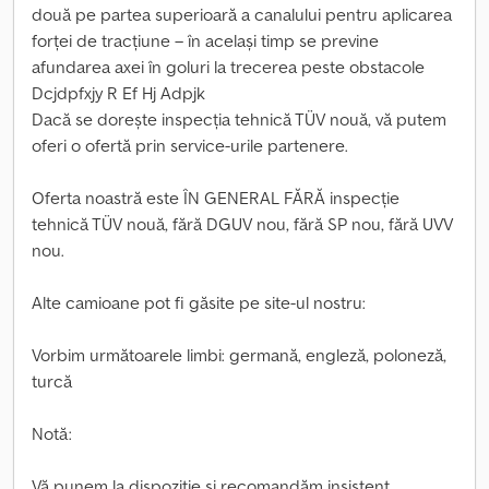
două pe partea superioară a canalului pentru aplicarea
forței de tracțiune – în același timp se previne
afundarea axei în goluri la trecerea peste obstacole
Dcjdpfxjy R Ef Hj Adpjk
Dacă se dorește inspecția tehnică TÜV nouă, vă putem
oferi o ofertă prin service-urile partenere.
Oferta noastră este ÎN GENERAL FĂRĂ inspecție
tehnică TÜV nouă, fără DGUV nou, fără SP nou, fără UVV
nou.
Alte camioane pot fi găsite pe site-ul nostru:
Vorbim următoarele limbi: germană, engleză, poloneză,
turcă
Notă:
Vă punem la dispoziție și recomandăm insistent