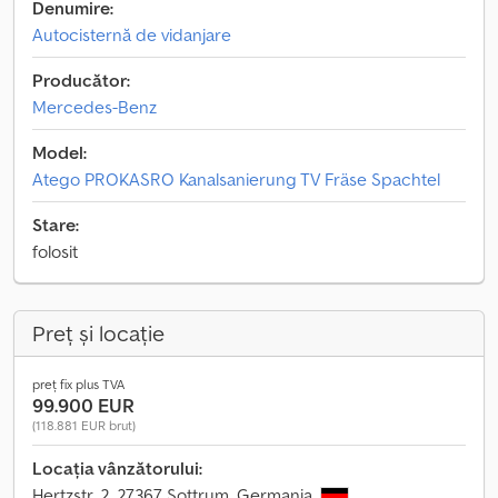
Denumire:
Autocisternă de vidanjare
Producător:
Mercedes-Benz
Model:
Atego PROKASRO Kanalsanierung TV Fräse Spachtel
Stare:
folosit
Preț și locație
preț fix plus TVA
99.900 EUR
(118.881 EUR brut)
Locația vânzătorului:
Hertzstr. 2, 27367 Sottrum, Germania