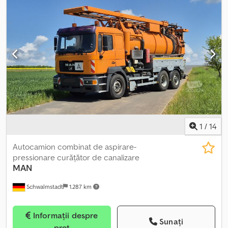
1
/
14
Autocamion combinat de aspirare-
pressionare curățător de canalizare
MAN
Schwalmstadt
1.287 km
Informații despre
Sunați
preț