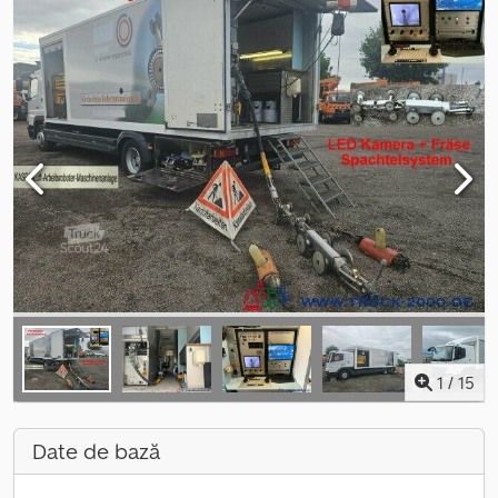
1
/
15
Date de bază