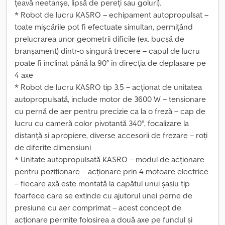
țeavă neetanșe, lipsă de pereți sau goluri).
* Robot de lucru KASRO – echipament autopropulsat –
toate mișcările pot fi efectuate simultan, permițând
prelucrarea unor geometrii dificile (ex. bucșă de
branșament) dintr-o singură trecere – capul de lucru
poate fi înclinat până la 90° în direcția de deplasare pe
4 axe
* Robot de lucru KASRO tip 3.5 – acționat de unitatea
autopropulsată, include motor de 3600 W – tensionare
cu pernă de aer pentru precizie ca la o freză – cap de
lucru cu cameră color pivotantă 340°, focalizare la
distanță și apropiere, diverse accesorii de frezare – roți
de diferite dimensiuni
* Unitate autopropulsată KASRO – modul de acționare
pentru poziționare – acționare prin 4 motoare electrice
– fiecare axă este montată la capătul unui șasiu tip
foarfece care se extinde cu ajutorul unei perne de
presiune cu aer comprimat – acest concept de
acționare permite folosirea a două axe pe fundul și