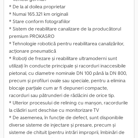
* De la al doilea proprietar
* Numai 165.321 km originali
* Stare conform fotografiilor
* Sistem de reabilitare canalizare de la producătorul
premium PROKASRO
* Tehnologie robotică pentru reabilitarea canalizărilor,
acționare pneumatică
* Roboți de frezare și reabilitare ultramoderni sunt
utilizați în conducte principale și racorduri inaccesibile
pietonal, cu diametre nominale DN 100 până la DN 800,
precum și profiluri ovale sau speciale, pentru a elimina
blocaje parțiale cum ar fi depuneri compacte,
racorduri sau pătrunderi de rădăcini de orice tip.
* Ulterior procesului de relining cu manșon, racordurile
la clădiri sunt deschise cu monitorizare TV
* De asemenea, în funcție de defect, sunt disponibile
diverse sisteme de injectare și presare, precum și
sisteme de chituit (pentru intrări improprii, îmbinări de