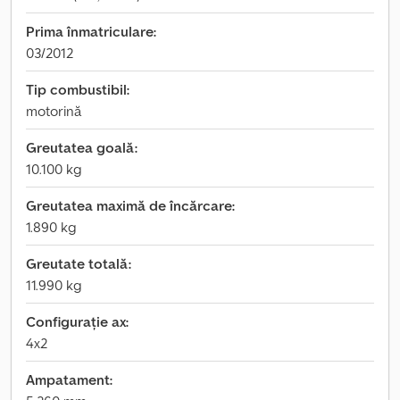
Prima înmatriculare:
03/2012
Tip combustibil:
motorină
Greutatea goală:
10.100 kg
Greutatea maximă de încărcare:
1.890 kg
Greutate totală:
11.990 kg
Configurație ax:
4x2
Ampatament: