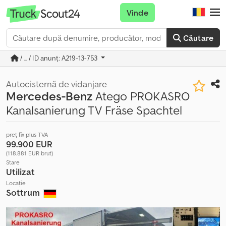
Vinde
Căutare
/ ... / ID anunț: A219-13-753
Autocisternă de vidanjare
Mercedes-Benz
Atego PROKASRO
Kanalsanierung TV Fräse Spachtel
preț fix plus TVA
99.900 EUR
(118.881 EUR brut)
Stare
Utilizat
Locație
Sottrum