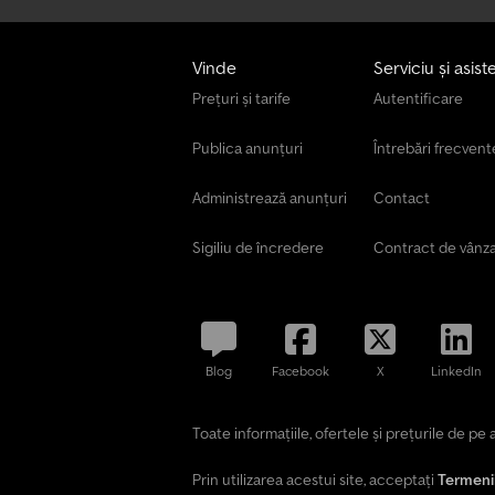
Vinde
Serviciu și asist
Prețuri și tarife
Autentificare
Publica anunțuri
Întrebări frecvent
Administrează anunțuri
Contact
Sigiliu de încredere
Contract de vânz
Blog
Facebook
X
LinkedIn
Toate informațiile, ofertele și prețurile de p
Prin utilizarea acestui site, acceptați
Termenii 