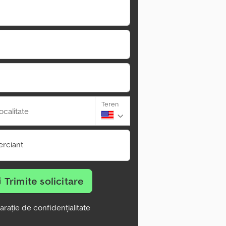
Teren
ocalitate
rciant
Trimite solicitare
arație de confidențialitate