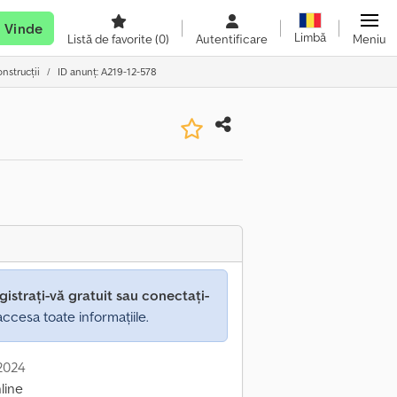
Vinde
Limbă
Listă de favorite
(0)
Autentificare
Meniu
nstrucții
ID anunț: A219-12-578
gistrați-vă gratuit sau conectați-
ccesa toate informațiile.
 2024
line