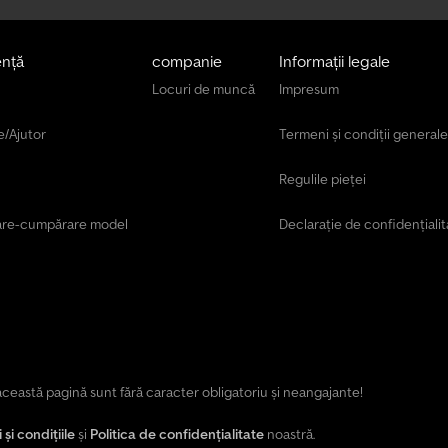
ență
companie
Informații legale
Locuri de muncă
Impresum
e/Ajutor
Termeni și condiții generale
Regulile pieței
are-cumpărare model
Declarație de confidențialit
e această pagină sunt fără caracter obligatoriu și neangajante!
și condițiile
și
Politica de confidențialitate
noastră.