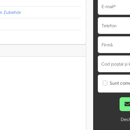
E-mail*
len Zubehör
Telefon
Firmă
Cod poștal și l
Sunt come
Decl