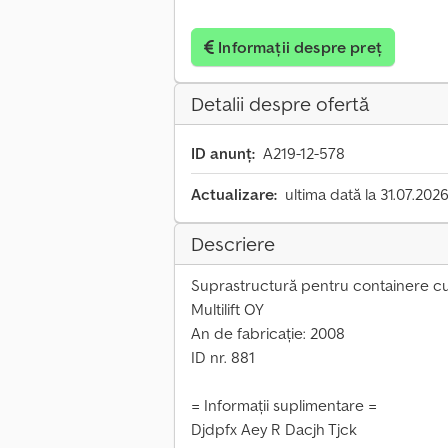
Informații despre preț
Detalii despre ofertă
ID anunț:
A219-12-578
Actualizare:
ultima dată la 31.07.202
Descriere
Suprastructură pentru containere cu
Multilift OY
An de fabricație: 2008
ID nr. 881
= Informații suplimentare =
Djdpfx Aey R Dacjh Tjck