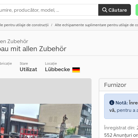
Căutare
 pentru utilaje de construcții
Alte echipamente suplimentare pentru utilaje de co
llen Zubehör
bau mit allen Zubehör
bricație
Stare
Locație
Utilizat
Lübbecke
Furnizor
Notă:
Înre
vă,
pentru a a
Înregistrat din:
552 Anunțuri on