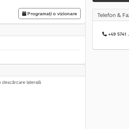
Programați o vizionare
Telefon & Fa
+49 5741 .
6
 descărcare laterală