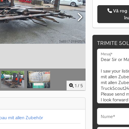
Vă rog să mă sunați
în
TRIMITE SOL
Mesaj*
1
/
5
Nume*
ufbau mit allen Zubehör