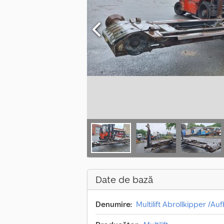
Date de bază
Denumire:
Multilift Abrollkipper /A