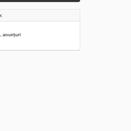
x
.. anunțuri