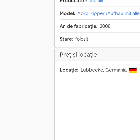
Producător:
Multilift
Model:
Abrollkipper /Aufbau mit al
An de fabricație:
2008
Stare:
folosit
Preț și locație
Locație:
Lübbecke, Germania