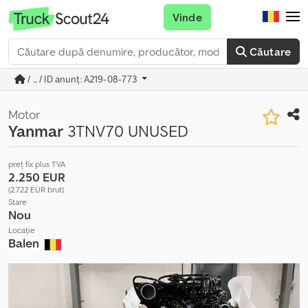
Vinde
Căutare
/ ... / ID anunț: A219-08-773
Motor
Yanmar
3TNV70 UNUSED
preț fix plus TVA
2.250 EUR
(2.722 EUR brut)
Stare
Nou
Locație
Balen