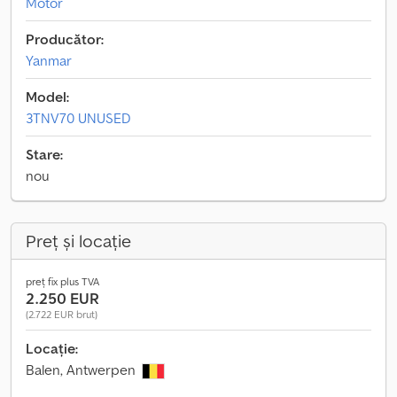
Motor
Producător:
Yanmar
Model:
3TNV70 UNUSED
Stare:
nou
Preț și locație
preț fix plus TVA
2.250 EUR
(2.722 EUR brut)
Locație:
Balen, Antwerpen