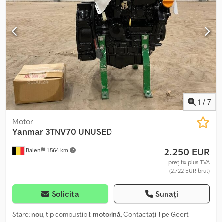
1
/
7
Motor
Yanmar
3TNV70 UNUSED
2.250 EUR
Balen
1.564 km
preț fix plus TVA
(2.722 EUR brut)
Solicita
Sunați
Stare:
nou
, tip combustibil:
motorină
, Contactați-l pe Geert