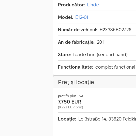
Producător:
Linde
Model:
E12-01
Număr de vehicul:
H2X386B02726
An de fabricație:
2011
Stare:
foarte bun (second hand)
Funcționalitate:
complet funcțional
Preț și locație
preț fix plus TVA
7.750 EUR
(9.222 EUR brut)
Locație:
Leißstraße 14, 83620 Feld