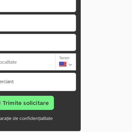
Teren
ocalitate
rciant
Trimite solicitare
arație de confidențialitate