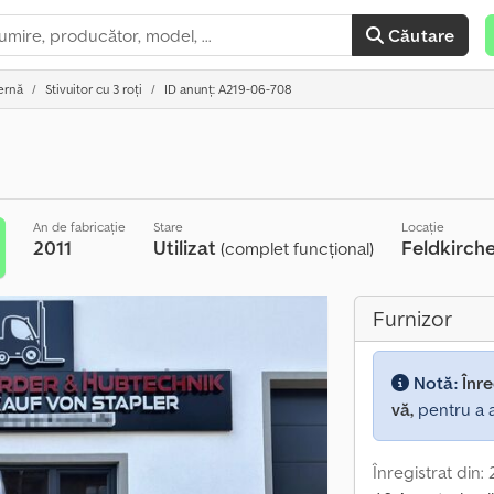
Căutare
ernă
Stivuitor cu 3 roți
ID anunț: A219-06-708
An de fabricație
Stare
Locație
2011
Utilizat
Feldkirc
(complet funcțional)
Furnizor
Notă:
Înre
vă,
pentru a a
Înregistrat din: