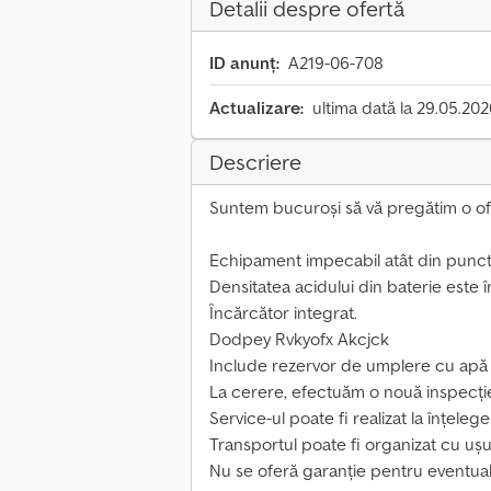
Detalii despre ofertă
ID anunț:
A219-06-708
Actualizare:
ultima dată la 29.05.20
Descriere
Suntem bucuroși să vă pregătim o ofe
Echipament impecabil atât din punct 
Densitatea acidului din baterie este î
Încărcător integrat.
Dodpey Rvkyofx Akcjck
Include rezervor de umplere cu apă
La cerere, efectuăm o nouă inspecție
Service-ul poate fi realizat la înțelege
Transportul poate fi organizat cu ușu
Nu se oferă garanție pentru eventual