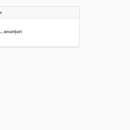
x
.. anunțuri