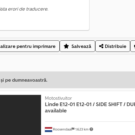
ista erori de traducere.
alizare pentru imprimare
Salvează
Distribuie
a și pe dumneavoastră.
Motostivuitor
Linde
E12-01 E12-01 / SIDE SHIFT / DU
available
Roosendaal
1.623 km