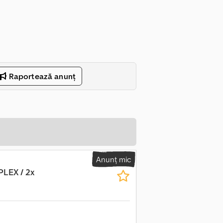
Raportează anunț
Anunț mic
PLEX / 2x