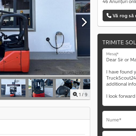
46 Anunțuri onl
Vă rog să 
TRIMITE SOL
Mesaj*
1
/
9
Nume*