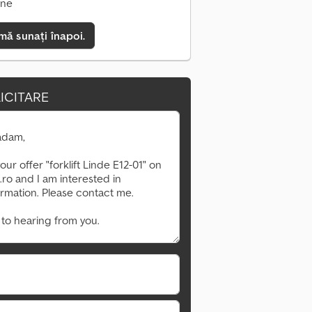
ine
mă sunați înapoi.
ICITARE