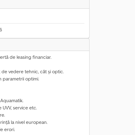
26
rtă de leasing financiar.
de vedere tehnic, cât și optic.
n parametrii optimi.
 Aquamatik.
 UVV, service etc.
re.
rință la nivel european.
e erori.