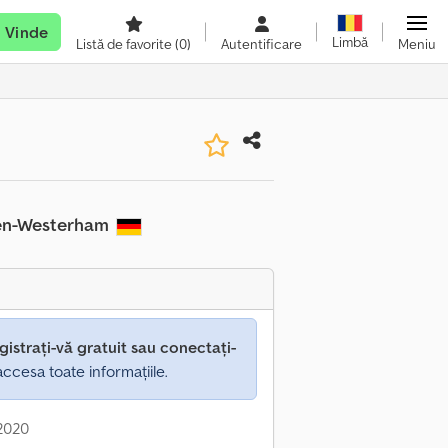
Vinde
Limbă
Listă de favorite
(0)
Autentificare
Meniu
hen-Westerham
gistrați-vă gratuit sau conectați-
ccesa toate informațiile.
 2020