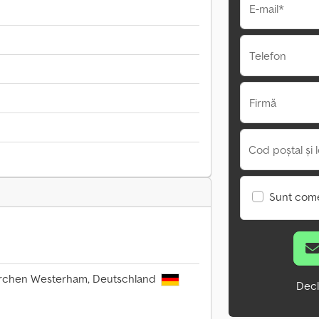
E-mail*
Telefon
Firmă
Cod poștal și l
Sunt come
kirchen Westerham, Deutschland
Decl