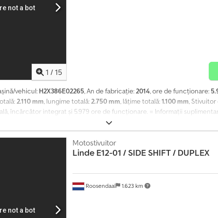
1
/
15
șină/vehicul:
H2X386E02265
, An de fabricație:
2014
, ore de funcționare:
5.
totală:
2.110 mm
, lungime totală:
2.750 mm
, lățime totală:
1.100 mm
, Stivuito
ală, încărcător integrat și 5.979 ore de funcționare. = Informații suplimenta
are tehnică: foarte bună Stare vizuală: foarte bună Pentru mai multe inform
Motostivuitor
Linde
E12-01 / SIDE SHIFT / DUPLEX
Roosendaal
1.623 km