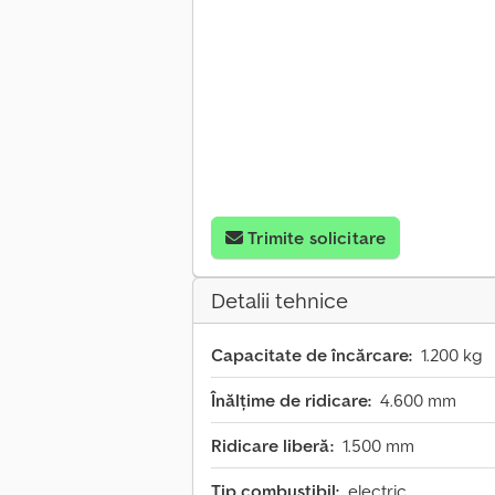
Trimite solicitare
Detalii tehnice
Capacitate de încărcare:
1.200 kg
Înălțime de ridicare:
4.600 mm
Ridicare liberă:
1.500 mm
Tip combustibil:
electric