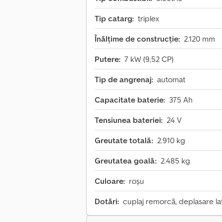
Tip catarg:
triplex
Înălțime de construcție:
2.120 mm
Putere:
7 kW (9,52 CP)
Tip de angrenaj:
automat
Capacitate baterie:
375 Ah
Tensiunea bateriei:
24 V
Greutate totală:
2.910 kg
Greutatea goală:
2.485 kg
Culoare:
roșu
Dotări:
cuplaj remorcă, deplasare late