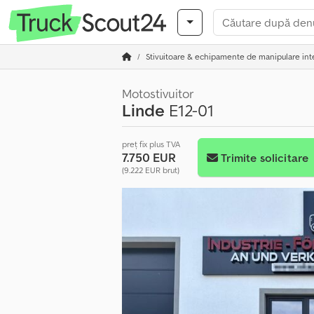
Stivuitoare & echipamente de manipulare int
Motostivuitor
Linde
E12-01
preț fix plus TVA
7.750 EUR
Trimite solicitare
(9.222 EUR brut)