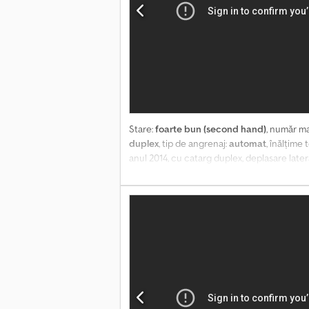
Stare:
foarte bun (second hand)
, număr ma
duplex
, tip de angrenaj:
automat
, înălțime 
anul 2014, cu catarg duplex, deplasare later
2.360 kg Capacitate de ridicare: 1.200 kg St
Dcjdpfozrngmsx Akcok