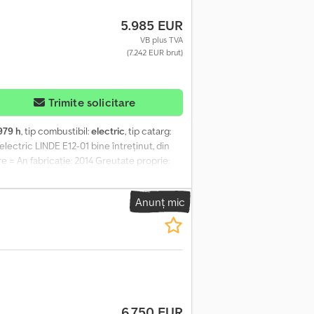
5.985 EUR
VB plus TVA
(7.242 EUR brut)
Trimite solicitare
979 h
, tip combustibil:
electric
, tip catarg:
r electric LINDE E12-01 bine întreținut, din
re = An fabricație: 2014 Greutate proprie:
ații, contactați-l pe Arne Honingh.
Anunț mic
6.750 EUR