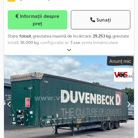
Informații despre
Sunați
preț
Stare:
folosit
, greutatea maximă de încărcare:
29.253 kg
, greutate
totală:
36.000 kg
, configurație ax:
3 axe
, prima înmatriculare:
09/2017
, lungimea spațiului de încărcare:
13.620 mm
, lățimea
spațiului de încărcare:
2.480 mm
, înălțime spațiu de încărcare:
Anunț mic
3.000 mm
, Dotări:
ABS
, * Prelată culisantă Edscha * Prelată de
tensionare culisantă, protejată împotriva furtului pe ambele părți
* Pană de sprijin Cedpfx Anszq Nvgogorf * Cutie de depozitare *
CodeXL * Sistem EBS-E Wabco pentru remorcă * Suspensie
pneumatică * Axa Schmitz cu frână cu discuri ----Număr intern al
vehiculului: 12284 Ne rezervăm dreptul de a corecta eventualele
erori și de a vinde vehiculul înainte.