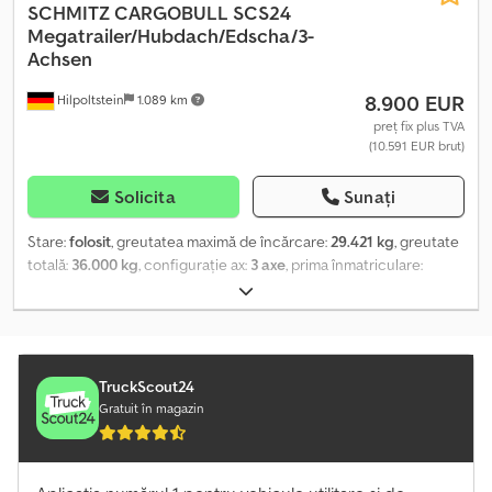
SCHMITZ CARGOBULL
SCS24
Megatrailer/Hubdach/Edscha/3-
Achsen
8.900 EUR
Hilpoltstein
1.089 km
preț fix plus TVA
(10.591 EUR brut)
Solicita
Sunați
Stare:
folosit
, greutatea maximă de încărcare:
29.421 kg
, greutate
totală:
36.000 kg
, configurație ax:
3 axe
, prima înmatriculare:
01/2018
, Dotări:
ABS
, Schmitz SCS24 Megatrailer Platformă +
prelată culisantă + acoperiș Edscha + acoperiș rabatabil + uși tip
portal, 3 axe, axe Schmitz, frâne pe disc, suspensie pneumatică,
ABS. Credpfxey Uf Dwj Angof Sarcină utilă: 29.421 kg
TruckScout24
Gratuit în magazin