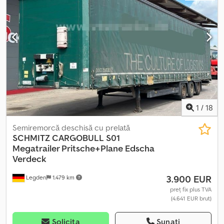
A Dofx Angef
1
/
18
Semiremorcă deschisă cu prelată
SCHMITZ CARGOBULL
S01
Megatrailer Pritsche+Plane Edscha
Verdeck
3.900 EUR
Legden
1.479 km
preț fix plus TVA
(4.641 EUR brut)
Solicita
Sunați