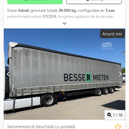
Stare:
folosit
, greutate totală:
39.000 kg
, configurație ax:
3 axe
,
prima înmatriculare:
07/2016
, lungimea spațiului de încărcare:
13.620 mm
, lățimea spațiului de încărcare:
2.480 mm
, înălțime
spațiu de încărcare:
2.930 mm
, lățime totală:
2.550 mm
, înălțime
Anunț mic
totală:
4.000 mm
, Dotări:
ABS
, Număr intern vehicul: 9635----*
Prelată culisantă Edscha * Suspensie pneumatică * Frâne pe disc
* Cutie de depozitare stânga & dreapta ----Număr intern vehicul:
9635 Modificări și vânzare intermediară rezervate. Credpfx
Anstvlccogof
1
/
18
Semiremorcă deschisă cu prelată