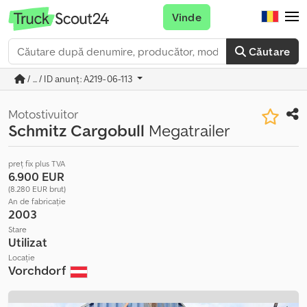
Vinde
Căutare
/ ... / ID anunț: A219-06-113
Motostivuitor
Schmitz Cargobull
Megatrailer
preț fix plus TVA
6.900 EUR
(8.280 EUR brut)
An de fabricație
2003
Stare
Utilizat
Locație
Vorchdorf