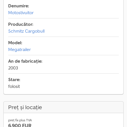
Denumire:
Motostivuitor
Producător:
Schmitz Cargobull
Model:
Megatrailer
An de fabricație:
2003
Stare:
folosit
Preț și locație
preț fix plus TVA
6.900 EUR