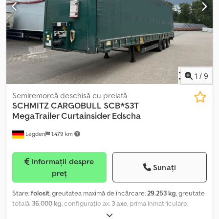
și de a vinde vehiculul înainte de data specificată.
1
/
9
Semiremorcă deschisă cu prelată
SCHMITZ CARGOBULL
SCB*S3T
MegaTrailer Curtainsider Edscha
Legden
1.479 km
Informații despre
Sunați
preț
Stare:
folosit
, greutatea maximă de încărcare:
29.253 kg
, greutate
totală:
36.000 kg
, configurație ax:
3 axe
, prima înmatriculare:
09/2015
, lungimea spațiului de încărcare:
13.620 mm
, lățimea