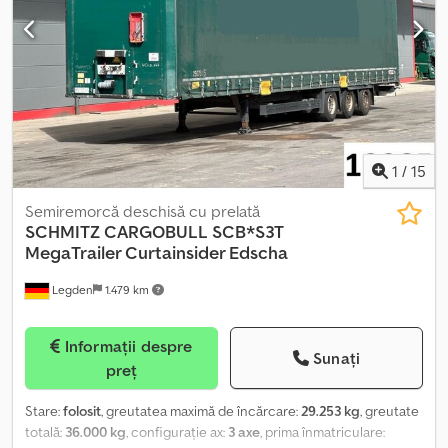
erori și de a vinde vehiculul înainte.
1
/
15
Semiremorcă deschisă cu prelată
SCHMITZ CARGOBULL
SCB*S3T
MegaTrailer Curtainsider Edscha
Legden
1.479 km
Informații despre
Sunați
preț
Stare:
folosit
, greutatea maximă de încărcare:
29.253 kg
, greutate
totală:
36.000 kg
, configurație ax:
3 axe
, prima înmatriculare: