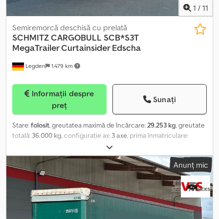
1
/
11
Semiremorcă deschisă cu prelată
SCHMITZ CARGOBULL
SCB*S3T
MegaTrailer Curtainsider Edscha
Legden
1.479 km
Informații despre
Sunați
preț
Stare:
folosit
, greutatea maximă de încărcare:
29.253 kg
, greutate
totală:
36.000 kg
, configurație ax:
3 axe
, prima înmatriculare:
09/2016
, lungimea spațiului de încărcare:
13.620 mm
, lățimea
spațiului de încărcare:
2.480 mm
, înălțime spațiu de încărcare:
Anunț mic
3.000 mm
, Dotări:
ABS
, * Prelată culisantă Edscha * Prelată de
protecție culisantă, cu sistem antiefractie pe ambele părți * Pană
de siguranță * Cutie de depozitare * CodeXL * Sistem EBS-E
Wabco pentru remorcă * Suspensie pneumatică * Axa Schmitz
cu frână cu disc Cjdpfxjzq Nyrs Angerf ----Număr intern al
vehiculului: 12287 Ne rezervăm dreptul de a corecta eventualele