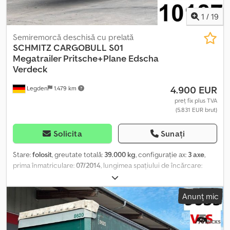
1
/
19
Semiremorcă deschisă cu prelată
SCHMITZ CARGOBULL
S01
Megatrailer Pritsche+Plane Edscha
Verdeck
4.900 EUR
Legden
1.479 km
preț fix plus TVA
(5.831 EUR brut)
Solicita
Sunați
Stare:
folosit
, greutate totală:
39.000 kg
, configurație ax:
3 axe
,
prima înmatriculare:
07/2014
, lungimea spațiului de încărcare:
13.620 mm
, lățimea spațiului de încărcare:
2.480 mm
, înălțime
spațiu de încărcare:
2.930 mm
, lățime totală:
2.550 mm
, înălțime
Anunț mic
totală:
4.000 mm
, Dotări:
ABS
, Număr intern vehicul: 10187----*
Prelată Edscha * Suspensie pneumatică * Frâne cu disc * Cutie
de depozitare stânga & dreapta ----Număr intern vehicul: 10187
Ne rezervăm dreptul la erori și vânzare intermediară. Credpjw Nu