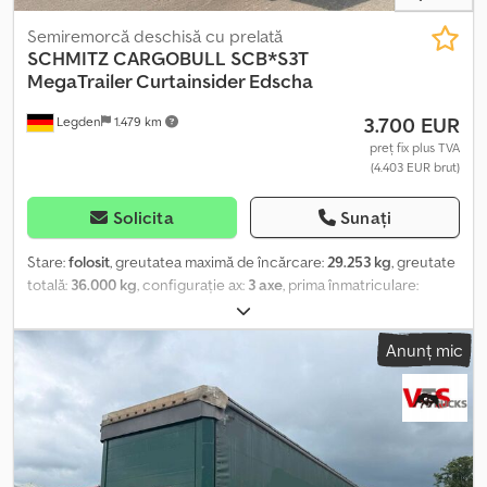
Semiremorcă deschisă cu prelată
SCHMITZ CARGOBULL
SCB*S3T
MegaTrailer Curtainsider Edscha
3.700 EUR
Legden
1.479 km
preț fix plus TVA
(4.403 EUR brut)
Solicita
Sunați
Stare:
folosit
, greutatea maximă de încărcare:
29.253 kg
, greutate
totală:
36.000 kg
, configurație ax:
3 axe
, prima înmatriculare:
03/2014
, lungimea spațiului de încărcare:
13.620 mm
, lățimea
spațiului de încărcare:
2.480 mm
, înălțime spațiu de încărcare:
Anunț mic
3.000 mm
, Dotări:
ABS
, * Prelată glisantă Edscha * Prelată de
fixare glisantă, protejată împotriva furtului pe ambele părți * Pană
de sprijin * Cutie de depozitare * CodeXL * Sistem EBS-E Wabco
pentru remorcă * Suspensie pneumatică * Axa Schmitz cu frână
cu disc Credpszrrixsfx Angof ----Număr intern de identificare
vehicul: 12289 Ne asumăm dreptul de a corecta eventualele erori