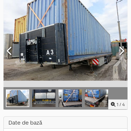
1
/
4
Date de bază