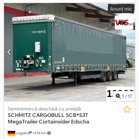
spațiului de încărcare:
2.480 mm
, înălțime spațiu de încărcare:
Anunț mic
3.000 mm
, Dotări:
ABS
, * Prelată culisantă Edscha * Prelată
culisantă cu sistem de securitate anti-furt pe ambele părți * Pană
de siguranță * Cutie de depozitare * CodeXL * Sistem EBS-E
Wabco pentru remorci Csdpszq Nzvsfx Angorf * Suspensie
pneumatică * Axa Schmitz cu frână cu disc ----Număr intern al
vehiculului: 12286 Ne asumăm dreptul de a corecta eventualele
erori și de a vinde vehiculul înainte.
1
/
17
Semiremorcă deschisă cu prelată
SCHMITZ CARGOBULL
SCB*S3T
MegaTrailer Curtainsider Edscha
Legden
1.479 km