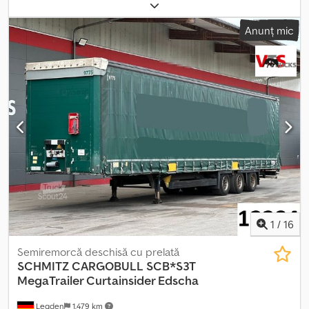
11/2016
, lungimea spațiului de încărcare:
13.620 mm
, lățimea
spațiului de încărcare:
2.480 mm
, înălțime spațiu de încărcare:
Anunț mic
3.000 mm
, Dotări:
ABS
, * Prelată culisantă Edscha * Prelată
culisantă cu protecție antifurt pe ambele părți * Cală de
susținere * Cutie de depozitare * CodeXL * Sistem EBS-E Wabco
pentru remorci * Suspensie pneumatică * Axa Schmitz cu frână
cu disc * Număr de identificare: 11.2026 Csdpfozq Nx Isx Angjrf ----
Număr intern al vehiculului: 12285 Ne asumăm dreptul de a
corecta eventualele erori și de a vinde vehiculul înainte.
1
/
16
Semiremorcă deschisă cu prelată
SCHMITZ CARGOBULL
SCB*S3T
MegaTrailer Curtainsider Edscha
Legden
1.479 km