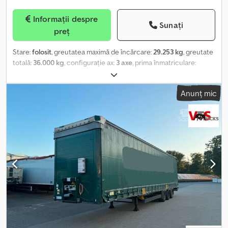
Informații despre
Sunați
preț
Stare:
folosit
, greutatea maximă de încărcare:
29.253 kg
, greutate
totală:
36.000 kg
, configurație ax:
3 axe
, prima înmatriculare:
07/2014
, lungimea spațiului de încărcare:
13.620 mm
, lățimea
spațiului de încărcare:
2.480 mm
, înălțime spațiu de încărcare:
Anunț mic
3.000 mm
, Dotări:
ABS
, * Prelată glisantă Edscha * Prelată de
tensionare glisantă, protejată împotriva furtului pe ambele părți *
Pană de siguranță * Cutie de depozitare * CodeXL Crsdpfx Anszq
Nz Aegsf * Sistem EBS-E Wabco pentru remorcă * Suspensie
pneumatică * Axa Schmitz cu frână cu disc ----Număr intern de
identificare al vehiculului: 12288 Ne asumăm dreptul de a corecta
erorile și de a vinde vehiculul înainte de finalizarea comenzii.