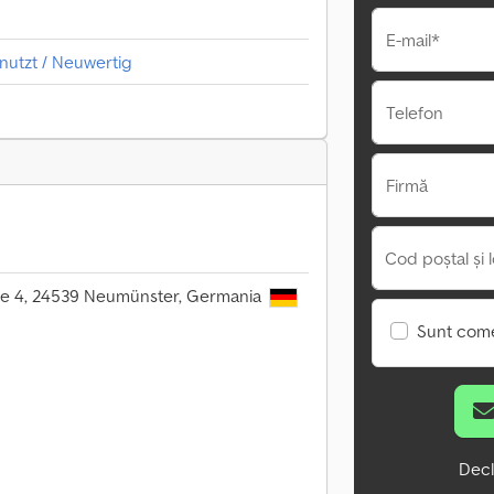
E-mail*
utzt / Neuwertig
Telefon
Firmă
Cod poștal și l
se 4, 24539 Neumünster, Germania
Sunt come
Decl