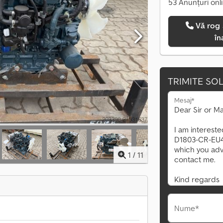
53 Anunțuri onl
Vă rog să mă sunați
în
TRIMITE SOL
Mesaj*
1
/
11
Nume*