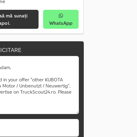
ine
apoi.
WhatsApp
ICITARE