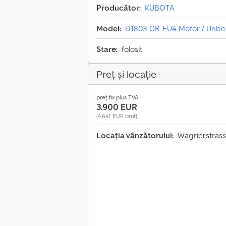
Producător:
KUBOTA
Model:
D1803-CR-EU4 Motor / Unben
Stare:
folosit
Preț și locație
preț fix plus TVA
3.900 EUR
(4.641 EUR brut)
Locația vânzătorului:
Wagrierstras