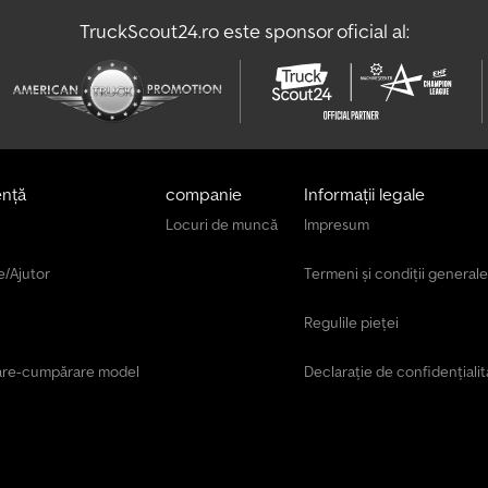
TruckScout24.ro este sponsor oficial al:
ență
companie
Informații legale
Locuri de muncă
Impresum
e/Ajutor
Termeni și condiții generale
Regulile pieței
are-cumpărare model
Declarație de confidențialit