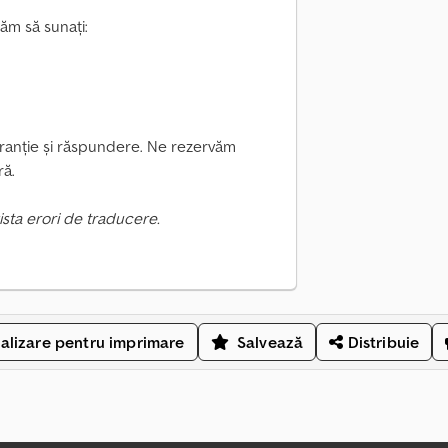
găm să sunați:
garanție și răspundere. Ne rezervăm
ră.
ista erori de traducere.
alizare pentru imprimare
Salvează
Distribuie