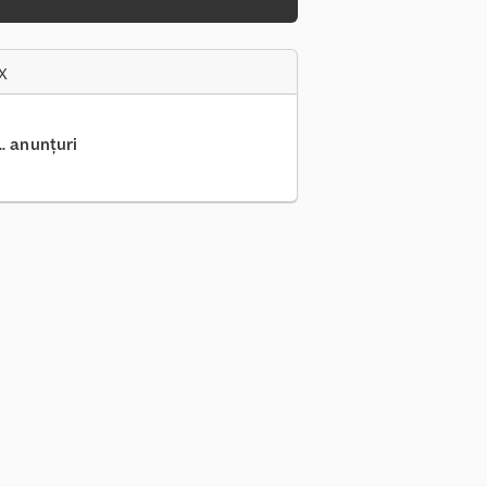
x
.. anunțuri