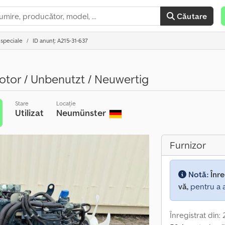
Căutare
 speciale
ID anunț: A215-31-637
or / Unbenutzt / Neuwertig
Stare
Locație
Utilizat
Neumünster
Furnizor
Notă:
Înre
vă,
pentru a a
Înregistrat din: