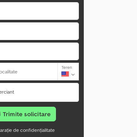
Teren
ocalitate
rciant
Trimite solicitare
arație de confidențialitate