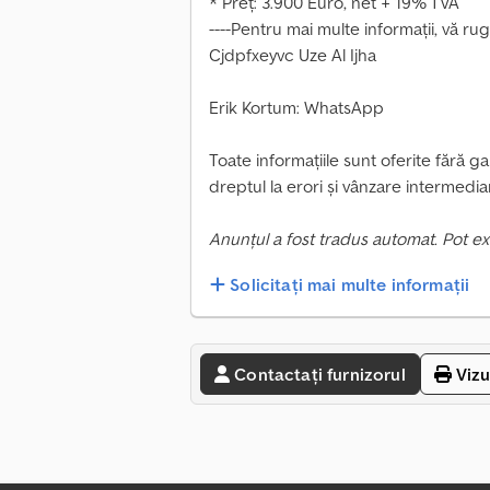
* Preț: 3.900 Euro, net + 19% TVA
----Pentru mai multe informații, vă ru
Cjdpfxeyvc Uze Al Ijha
Erik Kortum: WhatsApp
Toate informațiile sunt oferite fără 
dreptul la erori și vânzare intermedia
Anunțul a fost tradus automat. Pot ex
Solicitați mai multe informații
Contactați furnizorul
Vizu